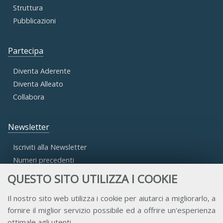
Struttura
Pubblicazioni
Partecipa
Diventa Aderente
Diventa Alleato
Collabora
Newsletter
Iscriviti alla Newsletter
Numeri precedenti
QUESTO SITO UTILIZZA I COOKIE
Area Riservata
Il nostro sito web utilizza i cookie per aiutarci a migliorarlo, a
fornire il miglior servizio possibile ed a offrire un'esperienza
Accesso Aderenti
ottimale agli utenti.