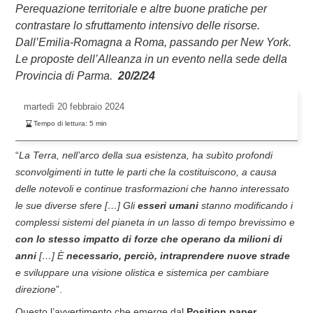
Perequazione territoriale e altre buone pratiche per
contrastare lo sfruttamento intensivo delle risorse.
Dall’Emilia-Romagna a Roma, passando per New York.
Le proposte dell’Alleanza in un evento nella sede della
Provincia di Parma.
20/2/24
martedì
20 febbraio 2024
Tempo di lettura:
5
min
“
La Terra, nell’arco della sua esistenza, ha subìto profondi
sconvolgimenti in tutte le parti che la costituiscono, a causa
delle notevoli e continue trasformazioni che hanno interessato
le sue diverse sfere […] Gli
esseri umani
stanno modificando i
complessi sistemi del pianeta in un lasso di tempo brevissimo e
con lo stesso impatto di forze che operano da milioni di
anni
[…] È
necessario, perciò, intraprendere nuove strade
e sviluppare una visione olistica e sistemica per cambiare
direzione
”.
Questo l’avvertimento che emerge dal
Position paper