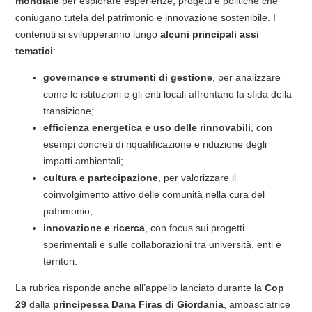
mondiale
per esplorare esperienze, progetti e politiche che
coniugano tutela del patrimonio e innovazione sostenibile. I
contenuti si svilupperanno lungo
alcuni principali assi
tematici
:
governance e strumenti di gestione
, per analizzare
come le istituzioni e gli enti locali affrontano la sfida della
transizione;
efficienza energetica e uso delle rinnovabili
, con
esempi concreti di riqualificazione e riduzione degli
impatti ambientali;
cultura e partecipazione
, per valorizzare il
coinvolgimento attivo delle comunità nella cura del
patrimonio;
innovazione e ricerca
, con focus sui progetti
sperimentali e sulle collaborazioni tra università, enti e
territori.
La rubrica risponde anche all’appello lanciato durante la
Cop
29
dalla
principessa Dana Firas di Giordania
, ambasciatrice