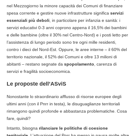
nel Mezzogiorno la minore capacità dei Comuni di finanziare
spesa corrente e gestire nuove infrastrutture significa
servizi
essenziali più deboli
, in particolare per infanzia e sanità: i
servizi educativi 0-3 anni coprono appena il 16,5% dei bambini
e delle bambine (oltre il 30% nel Centro-Nord) e i posti letto per
l’assistenza di lungo periodo sono tre ogni mille residenti,
contro i dieci del Nord-Est. Oppure, le aree interne – il 60% del
territorio nazionale, il 52% dei Comuni e oltre 13 milioni di
abitanti – restano segnate da
spopolamento
, carenza di
servizi e fragilità socioeconomica.
Le proposte dell’ASviS
Nonostante lo straordinario afflusso di risorse europee degli
ultimi anni (con il Pnrr in testa), le disuguaglianze territoriali
rimangono quindi profonde e abbastanza problematiche. Cosa
fare, quindi?
Intanto, bisogna
rilanciare le politiche di coesione
territoriale
. L’attuazione del Pnrr ha messo in pausa molte altre