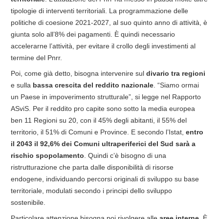
tipologie di interventi territoriali. La programmazione delle
politiche di coesione 2021-2027, al suo quinto anno di attività, è
giunta solo all’8% dei pagamenti. È quindi necessario
accelerarne l’attività, per evitare il crollo degli investimenti al
termine del Pnrr.
Poi, come già detto, bisogna intervenire sul
divario tra regioni
e sulla
bassa crescita del reddito nazionale
. “Siamo ormai
un Paese in impoverimento strutturale”, si legge nel Rapporto
ASviS. Per il reddito pro capite sono sotto la media europea
ben 11 Regioni su 20, con il 45% degli abitanti, il 55% del
territorio, il 51% di Comuni e Province. E secondo l’Istat,
entro
il 2043 il 92,6% dei Comuni ultraperiferici del Sud sarà a
rischio spopolamento
. Quindi c’è bisogno di una
ristrutturazione che parta dalle disponibilità di risorse
endogene, individuando percorsi originali di sviluppo su base
territoriale, modulati secondo i principi dello sviluppo
sostenibile.
Particolare attenzione bisogna poi rivolgere alle
aree interne
. È