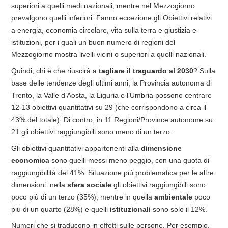
superiori a quelli medi nazionali, mentre nel Mezzogiorno
prevalgono quelli inferiori. Fanno eccezione gli Obiettivi relativi
a energia, economia circolare, vita sulla terra e giustizia e
istituzioni, per i quali un buon numero di regioni del
Mezzogiorno mostra livelli vicini o superiori a quelli nazionali.
Quindi, chi è che riuscirà a
tagliare il traguardo al 2030
? Sulla
base delle tendenze degli ultimi anni, la Provincia autonoma di
Trento, la Valle d’Aosta, la Liguria e l’Umbria possono centrare
12-13 obiettivi quantitativi su 29 (che corrispondono a circa il
43% del totale). Di contro, in 11 Regioni/Province autonome su
21 gli obiettivi raggiungibili sono meno di un terzo.
Gli obiettivi quantitativi appartenenti alla
dimensione
economica
sono quelli messi meno peggio, con una quota di
raggiungibilità del 41%. Situazione più problematica per le altre
dimensioni: nella
sfera
sociale
gli obiettivi raggiungibili sono
poco più di un terzo (35%), mentre in quella
ambientale
poco
più di un quarto (28%) e quelli
istituzionali
sono solo il 12%.
Numeri che si traducono in effetti sulle persone. Per esempio,