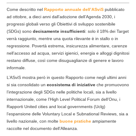
Come descritto nel
Rapporto annuale dell’ASviS
pubblicato
ad ottobre, a dieci anni dall’adozione dell’Agenda 2030, i
progressi globali verso gli Obiettivi di sviluppo sostenibile
(SDGs) sono
decisamente insufficienti
: solo il 18% dei Target
verrà raggiunto, mentre una quota rilevante è in stallo o in
regressione. Povertà estrema, insicurezza alimentare, carenze
nell’accesso ad acqua, servizi igienici, energia e alloggi dignitosi
restano diffuse, così come disuguaglianze di genere e lavoro
informale.
L’ASviS mostra però in questo Rapporto come negli ultimi anni
si sia consolidato un
ecosistema di iniziative
che promuovono
l’integrazione degli SDGs nelle politiche locali, sia a livello
internazionale, come l’High Level Political Forum dell’Onu, i
Rapporti United cities and local governments (Uclg)
l’espansione delle Voluntary Local e Subnational Reviews, sia a
livello nazionale, con molte
buone pratiche
ampiamente
raccolte nel documento dell’Alleanza.