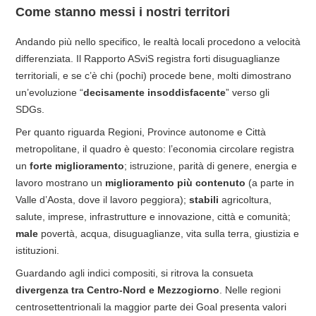
Come stanno messi i nostri territori
Andando più nello specifico, le realtà locali procedono a velocità
differenziata. Il Rapporto ASviS registra forti disuguaglianze
territoriali, e se c’è chi (pochi) procede bene, molti dimostrano
un’evoluzione “
decisamente insoddisfacente
” verso gli
SDGs.
Per quanto riguarda Regioni, Province autonome e Città
metropolitane, il quadro è questo: l’economia circolare registra
un
forte miglioramento
; istruzione, parità di genere, energia e
lavoro mostrano un
miglioramento più contenuto
(a parte in
Valle d’Aosta, dove il lavoro peggiora);
stabili
agricoltura,
salute, imprese, infrastrutture e innovazione, città e comunità;
male
povertà, acqua, disuguaglianze, vita sulla terra, giustizia e
istituzioni.
Guardando agli indici compositi, si ritrova la consueta
divergenza tra Centro-Nord e Mezzogiorno
. Nelle regioni
centrosettentrionali la maggior parte dei Goal presenta valori