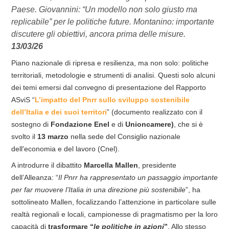
Paese. Giovannini: “Un modello non solo giusto ma
replicabile” per le politiche future. Montanino: importante
discutere gli obiettivi, ancora prima delle misure.
13/03/26
Piano nazionale di ripresa e resilienza, ma non solo: politiche
territoriali, metodologie e strumenti di analisi. Questi solo alcuni
dei temi emersi dal convegno di presentazione del Rapporto
ASviS “
L’impatto del Pnrr sullo sviluppo sostenibile
dell’Italia e dei suoi territori
” (documento realizzato con il
sostegno di
Fondazione Enel
e di
Unioncamere)
, che si è
svolto il
13 marzo
nella sede del Consiglio nazionale
dell'economia e del lavoro (Cnel).
A introdurre il dibattito
Marcella Mallen
, presidente
dell’Alleanza: “
Il Pnrr ha rappresentato un passaggio importante
per far muovere l’Italia in una direzione più sostenibile
”, ha
sottolineato Mallen, focalizzando l’attenzione in particolare sulle
realtà regionali e locali, campionesse di pragmatismo per la loro
capacità di
trasformare “
le politiche in azioni
”
. Allo stesso