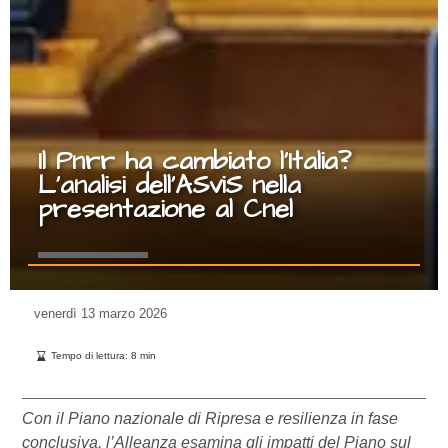
Il Pnrr ha cambiato l’Italia?
L’analisi dell’ASviS nella
presentazione al Cnel
venerdì
13 marzo 2026
Tempo di lettura:
8
min
Con il Piano nazionale di Ripresa e resilienza in fase
conclusiva, l’Alleanza esamina gli impatti del Piano sul