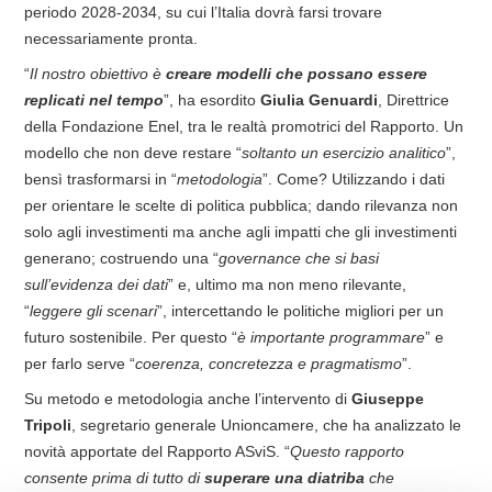
periodo 2028-2034, su cui l’Italia dovrà farsi trovare
necessariamente pronta.
“
Il nostro obiettivo è
creare modelli che possano essere
replicati nel tempo
”, ha esordito
Giulia Genuardi
, Direttrice
della Fondazione Enel, tra le realtà promotrici del Rapporto. Un
modello che non deve restare “
soltanto un esercizio analitico
”,
bensì trasformarsi in “
metodologia
”. Come? Utilizzando i dati
per orientare le scelte di politica pubblica; dando rilevanza non
solo agli investimenti ma anche agli impatti che gli investimenti
generano; costruendo una “
governance che si basi
sull’evidenza dei dati
” e, ultimo ma non meno rilevante,
“
leggere gli scenari
”, intercettando le politiche migliori per un
futuro sostenibile. Per questo “
è importante programmare
” e
per farlo serve “
coerenza, concretezza e pragmatismo
”.
Su metodo e metodologia anche l’intervento di
Giuseppe
Tripoli
, segretario generale Unioncamere, che ha analizzato le
novità apportate del Rapporto ASviS. “
Questo rapporto
consente prima di tutto di
superare una diatriba
che