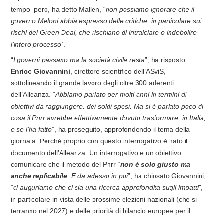
tempo, però, ha detto Mallen, “
non possiamo ignorare che il
governo Meloni abbia espresso delle critiche, in particolare sui
rischi del Green Deal, che rischiano di intralciare o indebolire
l’intero processo
”.
“
I governi passano ma la società civile resta
”, ha risposto
Enrico Giovannini
, direttore scientifico dell’ASviS,
sottolineando il grande lavoro degli oltre 300 aderenti
dell’Alleanza. “
Abbiamo parlato per molti anni in termini di
obiettivi da raggiungere, dei soldi spesi. Ma si è parlato poco di
cosa il Pnrr avrebbe effettivamente dovuto trasformare, in Italia,
e se l’ha fatto
”, ha proseguito, approfondendo il tema della
giornata. Perché proprio con questo interrogativo è nato il
documento dell’Alleanza. Un interrogativo e un obiettivo:
comunicare che il metodo del Pnrr “
non è solo giusto ma
anche replicabile
. E da adesso in poi
”, ha chiosato Giovannini,
“
ci
auguriamo che ci sia una ricerca approfondita sugli impatti
”,
in particolare in vista delle prossime elezioni nazionali (che si
terranno nel 2027) e delle priorità di bilancio europee per il