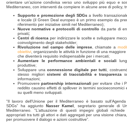
orientare un’azione condivisa verso uno sviluppo più equo e sos
Mediterraneo, con interventi da compiere in alcune aree di policy, tr
Supporto e promozione degli SDGs
a livello transazional
e locale (il Green Deal europeo è un primo esempio da pr
riferimento per iniziative simili nel Mediterraneo);
Nuove normative e protocolli di controllo
da parte di ent
privati
;
Centri di ricerca
per indirizzare le scelte e sviluppare mecca
coinvolgimento degli stakeholder;
Rivoluzione nel campo delle
imprese
, chiamate a
modif
obiettivi
, organizzando le attività in funzione di una maggiore 
che diventerà requisito indispensabile per i mercati;
Aumentare le performance ambientali e sociali
lungo
produttive;
Sviluppare una
connessione digitale per tutti
, costruen
stesso migliori
sistemi di tracciabilità e trasparenza
su
informazioni;
Promuovere
p
artnership internazionali
per evitare che i P
reddito causino effetti di spillover in termini socioeconomici
su quelli meno sviluppati.
“Il lavoro dell'Unione per il Mediterraneo è basato sull’Agenda
SDGs” ha aggiunto
Nasser Kamel
, segretario generale di Un
Mediterraneo. “L’attuazione di questi impegni globali richiede 
appropriati tra tutti gli attori e dati aggregati per una visione chiar
per promuovere il dialogo e azioni costruttive”.