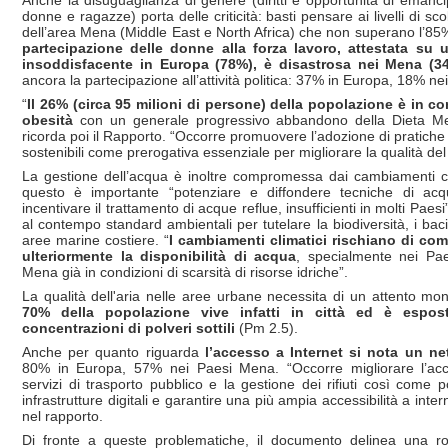
donne e ragazze) porta delle criticità: basti pensare ai livelli di sc
dell’area Mena (Middle East e North Africa) che non superano l’8
partecipazione delle donne alla forza lavoro, attestata su u
insoddisfacente in Europa (78%), è disastrosa nei Mena (3
ancora la partecipazione all’attività politica: 37% in Europa, 18% n
“
Il 26% (circa 95 milioni di persone) della popolazione è in co
obesità
con un generale progressivo abbandono della Dieta Me
ricorda poi il Rapporto. “Occorre promuovere l’adozione di pratiche 
sostenibili come prerogativa essenziale per migliorare la qualità del
La gestione dell’acqua è inoltre compromessa dai cambiamenti cl
questo è importante “potenziare e diffondere tecniche di acq
incentivare il trattamento di acque reflue, insufficienti in molti Paes
al contempo standard ambientali per tutelare la biodiversità, i bacin
aree marine costiere. “
I cambiamenti climatici rischiano di co
ulteriormente la disponibilità di acqua
, specialmente nei Pae
Mena già in condizioni di scarsità di risorse idriche”.
La qualità dell'aria nelle aree urbane necessita di un attento mo
70% della popolazione vive infatti in città ed è espos
concentrazioni di polveri sottili
(Pm 2.5).
Anche per quanto riguarda
l’accesso a Internet si nota un ne
80% in Europa, 57% nei Paesi Mena. “Occorre migliorare l’acces
servizi di trasporto pubblico e la gestione dei rifiuti così come p
infrastrutture digitali e garantire una più ampia accessibilità a inter
nel rapporto.
Di fronte a queste problematiche, il documento delinea una 