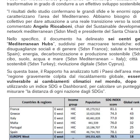
trasformative in grado di condurre a un effettivo sviluppo sostenibil
“I risultati dello studio confermano le grandi sfide e le enormi opp
caratterizzano l’area del Mediterraneo. Abbiamo bisogno di
collettivo per dare attuazione a una reale transizione verso la soste
commentato
Angelo Riccaboni
, chair del Sustainable developme
network mediterranean (Sdsn Med) e presidente del Santa Chiara 
Nello specifico, il documento ha delineato
sei centri ge
“
Mediterranean Hubs
”, suddivisi per macroaree tematiche: e
disuguaglianze sociali e di genere (Sdsn France); salute e bene
Spain); energia, decarbonizzazione e produzione sostenibile (Sd
cibo, suolo, acqua e mare (Sdsn Mediterranean – Italy); città
sostenibili (Sdsn Turkey); rivoluzione digitale (Sdsn Cyprus).
Su questa base, il Rapporto ha analizzato tutti i Paesi dell’area me
“regione gravemente colpita dal riscaldamento globale,
esse
vulnerabile ai cambiamenti climatici nel mondo, dopo l
utilizzando un indice SDG e Dashborard, per calcolare un puntegg
misurare “la distanza di ogni nazione dagli SDGs”.