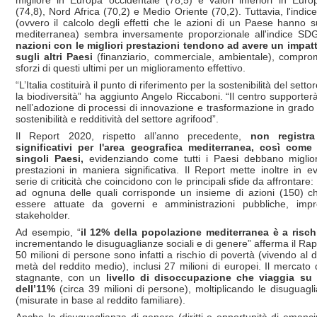
(74,8), Nord Africa (70,2) e Medio Oriente (70,2). Tuttavia, l'indice
(ovvero il calcolo degli effetti che le azioni di un Paese hanno s
mediterranea) sembra inversamente proporzionale all'indice SD
nazioni con le migliori prestazioni tendono ad avere un impat
sugli altri Paesi
(finanziario, commerciale, ambientale), comprom
sforzi di questi ultimi per un miglioramento effettivo.
“L’Italia costituirà il punto di riferimento per la sostenibilità del sett
la biodiversità” ha aggiunto Angelo Riccaboni. “Il centro supporter
nell’adozione di processi di innovazione e trasformazione in grado 
sostenibilità e redditività del settore agrifood”.
Il Report 2020, rispetto all’anno precedente,
non registra
significativi per l'area geografica mediterranea, così come
singoli Paesi,
evidenziando come tutti i Paesi debbano miglior
prestazioni in maniera significativa. Il Report mette inoltre in 
serie di criticità che coincidono con le principali sfide da affrontare: 
ad ognuna delle quali corrisponde un insieme di azioni (150) c
essere attuate da governi e amministrazioni pubbliche, impr
stakeholder.
Ad esempio, “
il 12% della popolazione mediterranea è a risch
incrementando le disuguaglianze sociali e di genere” afferma il Rap
50 milioni di persone sono infatti a rischio di povertà (vivendo al d
metà del reddito medio), inclusi 27 milioni di europei. Il mercato 
stagnante, con un
livello di disoccupazione che viaggia su
dell’11%
(circa 39 milioni di persone), moltiplicando le disuguagli
(misurate in base al reddito familiare).
Anche la disuguaglianza di genere (diritti e opportunità di emanc