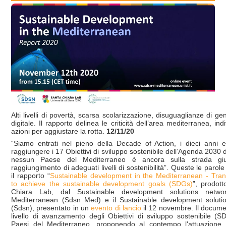
Alti livelli di povertà, scarsa scolarizzazione, disuguaglianze di ge
digitale. Il rapporto delinea le criticità dell’area mediterranea, in
azioni per aggiustare la rotta.
12/11/20
“Siamo entrati nel pieno della Decade of Action, i dieci anni e
raggiungere i 17 Obiettivi di sviluppo sostenibile dell’Agenda 2030 
nessun Paese del Mediterraneo è ancora sulla strada giu
raggiungimento di adeguati livelli di sostenibilità”. Queste le parol
il rapporto “
Sustainable development in the Mediterranean - Tran
to achieve the sustainable development goals (SDGs)
”, prodot
Chiara Lab, dal Sustainable development solutions netwo
Mediterranean (Sdsn Med) e il Sustainable development soluti
(Sdsn), presentato in un
evento di lancio
il 12 novembre. Il documen
livello di avanzamento degli Obiettivi di sviluppo sostenibile (
Paesi del Mediterraneo, proponendo al contempo l'attuazione d