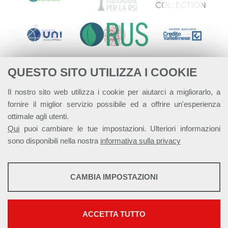
QUESTO SITO UTILIZZA I COOKIE
Il nostro sito web utilizza i cookie per aiutarci a migliorarlo, a
fornire il miglior servizio possibile ed a offrire un'esperienza
ottimale agli utenti.
Qui
puoi cambiare le tue impostazioni. Ulteriori informazioni
sono disponibili nella nostra
informativa sulla privacy
STATISTICHE
CAMBIA IMPOSTAZIONI
Strumenti statistici che raccolgono dati anonimi sull'utilizzo e la
Alleanza Italiana per lo Sviluppo Sostenibile - ASviS
funzionalità del sito web.
Via Farini 17, 00185 Roma C.F. 97893090585 P.IVA 14610671001
Mostra maggiori informazioni
ACCETTA TUTTO
This work is licensed under a
Creative Commons Attribuzione - Non