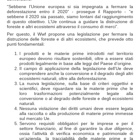
“Sebbene l’Unione europea si sia impegnata a fermare la
deforestazione entro il 2020” - prosegue il Rapporto - “e
sebbene il 2020 sia passato, siamo lontani dal raggiungimento
di questo obiettivo. L’Ue continua a guidare la distruzione di
foreste e altri ecosistemi attraverso il consumo di merci”.
Per questo, il Wwf propone una legislazione per fermare la
distruzione delle foreste e di altri ecosistemi, che prevede otto
punti fondamentali:
I prodotti e le materie prime introdotti nel territorio
europeo devono risultare sostenibili, oltre a essere stati
prodotti legalmente in base alle leggi del Paese d’origine.
Il campo di applicazione della legislazione dell’Ue deve
comprendere anche la conversione e il degrado degli altri
ecosistemi naturali, oltre alla deforestazione.
La nuova legislazione, sulla base di criteri oggettivi e
scientifici, deve riguardare sia le materie prime che le
loro trasformazioni potenzialmente legate alla
conversione o al degrado delle foreste e degli ecosistemi
naturali.
Nessuna violazione dei diritti umani deve essere legata
alla raccolta o alla produzione di materie prime immesse
sul mercato Ue.
Servono requisiti obbligatori per le imprese e per il
settore finanziario, al fine di garantire la
due diligence
,
ossia l’attività di verifica economica e patrimoniale di
un’azienda, la tracciabilità delle materie prime e la