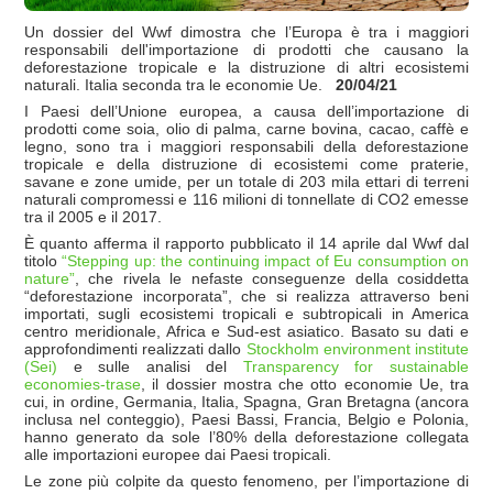
Un dossier del Wwf dimostra che l’Europa è tra i maggiori
responsabili dell'importazione di prodotti che causano la
deforestazione tropicale e la distruzione di altri ecosistemi
naturali. Italia seconda tra le economie Ue.
20/04/21
I Paesi dell’Unione europea, a causa dell’importazione di
prodotti come soia, olio di palma, carne bovina, cacao, caffè e
legno, sono tra i maggiori responsabili della deforestazione
tropicale e della distruzione di ecosistemi come praterie,
savane e zone umide, per un totale di 203 mila ettari di terreni
naturali compromessi e 116 milioni di tonnellate di CO2 emesse
tra il 2005 e il 2017.
È quanto afferma il rapporto pubblicato il 14 aprile dal Wwf dal
titolo
“
Stepping up: the continuing impact of Eu consumption on
nature”
, che rivela le nefaste conseguenze della cosiddetta
“deforestazione incorporata”, che si realizza attraverso beni
importati, sugli ecosistemi tropicali e subtropicali in America
centro meridionale, Africa e Sud-est asiatico. Basato su dati e
approfondimenti realizzati dallo
Stockholm environment institute
(Sei)
e sulle analisi del
Transparency for sustainable
economies-trase
, il dossier mostra che otto economie Ue, tra
cui, in ordine, Germania, Italia, Spagna, Gran Bretagna (ancora
inclusa nel conteggio), Paesi Bassi, Francia, Belgio e Polonia,
hanno generato da sole l’80% della deforestazione collegata
alle importazioni europee dai Paesi tropicali.
Le zone più colpite da questo fenomeno, per l’importazione di