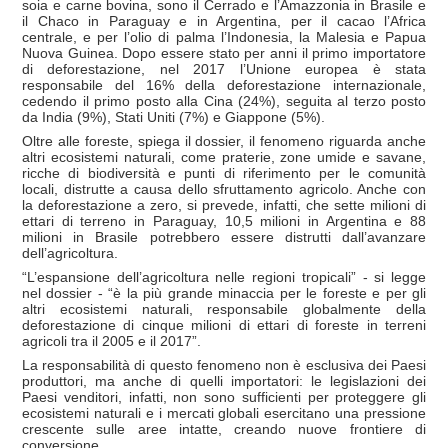
soia e carne bovina, sono il Cerrado e l’Amazzonia in Brasile e
il Chaco in Paraguay e in Argentina, per il cacao l’Africa
centrale, e per l’olio di palma l’Indonesia, la Malesia e Papua
Nuova Guinea. Dopo essere stato per anni il primo importatore
di deforestazione, nel 2017 l’Unione europea è stata
responsabile del 16% della deforestazione internazionale,
cedendo il primo posto alla Cina (24%), seguita al terzo posto
da India (9%), Stati Uniti (7%) e Giappone (5%).
Oltre alle foreste, spiega il dossier, il fenomeno riguarda anche
altri ecosistemi naturali, come praterie, zone umide e savane,
ricche di biodiversità e punti di riferimento per le comunità
locali, distrutte a causa dello sfruttamento agricolo. Anche con
la deforestazione a zero, si prevede, infatti, che sette milioni di
ettari di terreno in Paraguay, 10,5 milioni in Argentina e 88
milioni in Brasile potrebbero essere distrutti dall’avanzare
dell’agricoltura.
“L’espansione dell’agricoltura nelle regioni tropicali” - si legge
nel dossier - “è la più grande minaccia per le foreste e per gli
altri ecosistemi naturali, responsabile globalmente della
deforestazione di cinque milioni di ettari di foreste in terreni
agricoli tra il 2005 e il 2017”.
La responsabilità di questo fenomeno non è esclusiva dei Paesi
produttori, ma anche di quelli importatori: le legislazioni dei
Paesi venditori, infatti, non sono sufficienti per proteggere gli
ecosistemi naturali e i mercati globali esercitano una pressione
crescente sulle aree intatte, creando nuove frontiere di
conversione.