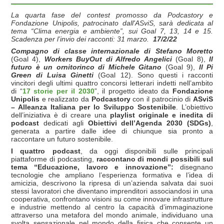
La quarta fase del contest promosso da Podcastory e
Fondazione Unipolis, patrocinato dall'ASviS, sarà dedicata al
tema “Clima energia e ambiente”, sui Goal 7, 13, 14 e 15.
Scadenza per l’invio dei racconti: 31 marzo.
17/2/22
Compagno di classe internazionale
di Stefano Moretto
(Goal 4),
Workers BuyOut di Alfredo Angelici
(Goal 8),
Il
futuro è un ornitorinco di Michele Gitano
(Goal 9),
Il Pi
Green di Luisa Ginetti
(Goal 12). Sono questi i racconti
vincitori degli ultimi quattro concorsi letterari indetti nell’ambito
di “
17 storie per il 2030
”, il progetto ideato da
Fondazione
Unipolis
e realizzato da
Podcastory
con il patrocinio di
ASviS
– Alleanza Italiana per lo Sviluppo Sostenibile
. L’obiettivo
dell’iniziativa è di creare una
playlist originale e inedita di
podcast
dedicati agli
Obiettivi dell’Agenda 2030 (SDGs)
,
generata a partire dalle idee di chiunque sia pronto a
raccontare un futuro sostenibile.
I quattro podcast
, da oggi disponibili sulle principali
piattaforme di podcasting,
raccontano di mondi possibili sul
tema “
Educazione, lavoro e innovazione
”:
disegnano
tecnologie che ampliano l’esperienza formativa e l’idea di
amicizia, descrivono la ripresa di un’azienda salvata dai suoi
stessi lavoratori che diventano imprenditori associandosi in una
cooperativa, confrontano visioni su come innovare infrastrutture
e industrie mettendo al centro la capacità d’immaginazione
attraverso una metafora del mondo animale, individuano una
svolta sensazionale nel mondo della fisica che consente un