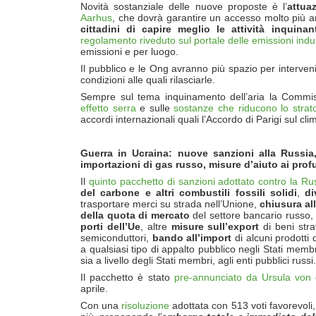
Novità sostanziale delle nuove proposte è l’
attua
Aarhus
, che dovrà garantire un accesso molto più ampi
cittadini di capire meglio le attivit
à inquinan
regolamento riveduto sul portale delle emissioni indus
emissioni e per luogo.
Il pubblico e le Ong avranno più spazio per intervenire
condizioni alle quali rilasciarle.
Sempre sul tema inquinamento dell’aria la Commi
effetto serra
e sulle
sostanze che riducono lo strat
accordi internazionali quali l’Accordo di Parigi sul clim
Guerra in Ucraina: nuove sanzioni alla Russia
importazioni di gas russo, misure d’aiuto ai prof
Il
quinto pacchetto di sanzioni adottato contro la Russ
del carbone e altri combustili fossili solidi
,
di
trasportare merci su strada nell’Unione,
chiusura al
della quota di mercato
del settore bancario russo, 
porti dell’Ue
, altre
misure sull’export
di beni stra
semiconduttori,
bando all’import
di alcuni prodotti
a qualsiasi tipo di appalto pubblico negli Stati membri
sia a livello degli Stati membri, agli enti pubblici russi.
Il pacchetto è stato
pre-annunciato da Ursula von
aprile.
Con una
risoluzione
adottata con 513 voti favorevoli