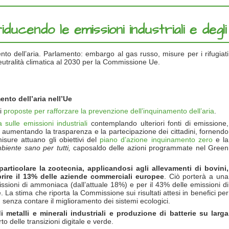
riducendo le emissioni industriali e degli
to dell’aria. Parlamento: embargo al gas russo, misure per i rifugiati
eutralità climatica al 2030 per la Commissione Ue.
nto dell’aria nell’Ue
di
proposte per rafforzare la prevenzione dell’inquinamento dell’aria
.
va sulle emissioni industriali
contemplando ulteriori fonti di emissione,
e aumentando la trasparenza e la partecipazione dei cittadini, fornendo
sure attuano gli obiettivi del
piano d’azione inquinamento zero
e la
biente sano per tutti,
caposaldo delle azioni programmate nel Green
articolare la zootecnia, applicandosi agli allevamenti di bovini,
prire il 13% delle aziende commerciali europee
. Ciò porterà a una
ssioni di ammoniaca (dall’attuale 18%) e per il 43% delle emissioni di
 La stima che riporta la Commissione sui risultati attesi in benefici per
o, senza contare il miglioramento dei sistemi ecologici.
i metalli e minerali industriali e produzione di batterie su larga
 delle transizioni digitale e verde.