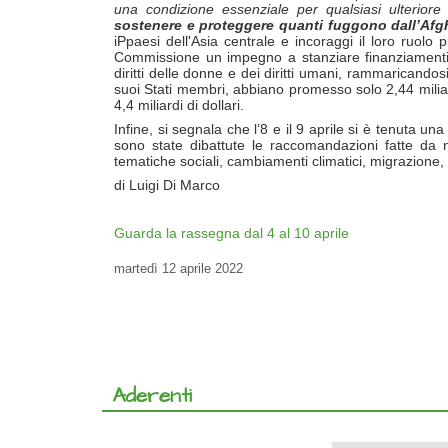
una condizione essenziale per qualsiasi ulteriore
sostenere e proteggere quanti fuggono dall’
Afg
iPpaesi dell'Asia centrale e incoraggi il loro ruolo p
Commissione un impegno a stanziare finanziamenti a
diritti delle donne e dei diritti umani, rammaricandosi
suoi Stati membri, abbiano promesso solo 2,44 miliardi
4,4 miliardi di dollari.
Infine, si segnala che l’8 e il 9 aprile si è tenuta un
sono state dibattute le raccomandazioni fatte da n
tematiche sociali, cambiamenti climatici, migrazione,
di Luigi Di Marco
Guarda la rassegna dal 4 al 10 aprile
martedì
12 aprile 2022
Aderenti