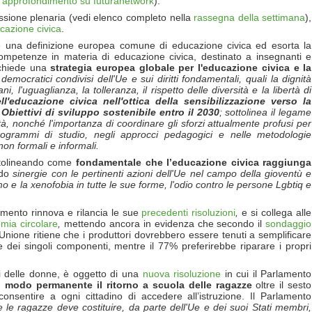
i
approfondimento su futuranetwork
).
sessione plenaria (vedi elenco completo nella
rassegna della settimana
),
ucazione civica
.
e una definizione europea comune di educazione civica ed esorta la
petenze in materia di educazione civica, destinato a insegnanti e
 chiede una
strategia europea globale per l'educazione civica e la
i democratici condivisi dell'Ue e sui diritti fondamentali, quali la dignit
à
ni, l'uguaglianza, la tolleranza, il rispetto delle diversit
à e la libertà di
l'educazione civica nell'ottica della sensibilizzazione verso la
Obiettivi di sviluppo sostenibile entro il 2030
; sottolinea il legame
t
à, nonch
é l'importanza di coordinare gli sforzi attualmente profusi per
 programmi di studio, negli approcci pedagogici e nelle metodologie
non formali e informali.
ottolineando come
fondamentale che l’educazione civica raggiunga
ndo
sinergie con le pertinenti azioni dell'Ue nel campo della gioventù e
smo e la xenofobia in tutte le sue forme, l'odio contro le persone Lgbtiq e
lamento
rinnova e rilancia le sue
precedenti risoluzioni
,
e si collega alle
mia circolare
,
mettendo ancora in evidenza che secondo il
sondaggio
l’Unione ritiene che i produttori dovrebbero essere tenuti a semplificare
ione dei singoli componenti, mentre il 77% preferirebbe riparare i propri
tti delle donne, è oggetto di una
nuova risoluzione
in cui il Parlamento
in modo permanente il ritorno a scuola delle ragazze
oltre il sesto
nsentire a ogni cittadino di accedere all’istruzione. Il Parlamento
 e le ragazze deve costituire, da parte dell'Ue e dei suoi Stati membri,