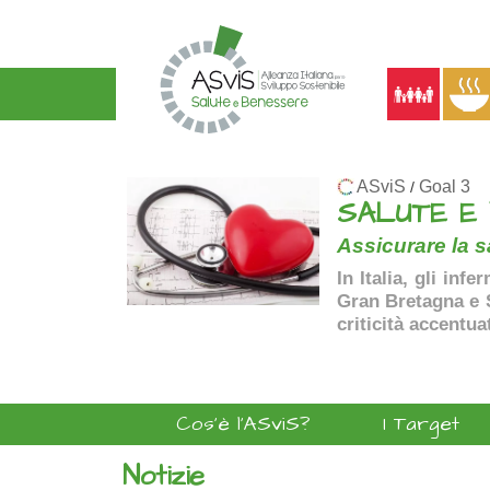
ASviS
Goal 3
/
SALUTE E
Assicurare la sa
In Italia, gli inf
Gran Bretagna e Sp
criticità accentua
Cos'è l'ASviS?
I Target
Notizie