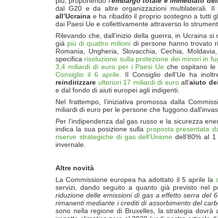
più, proponendo
l’
embargo totale e immediato dell
dal G20 e da altre organizzazioni multilaterali. 
all’Ucraina
e ha ribadito il proprio sostegno a tutti g
dai Paesi Ue e collettivamente attraverso lo strumen
Rilevando che, dall’inizio della guerra, in Ucraina s
già
più di quattro milioni
di persone hanno trovato rif
Romania, Ungheria, Slovacchia, Cechia, Moldavia,
specifica
risoluzione sulla protezione dei minori in f
3,4 miliardi di euro per i Paesi Ue
che ospitano le 
Consiglio il 6 aprile
. Il Consiglio dell’Ue ha inolt
reindirizzare
ulteriori 17 miliardi di euro
all’
aiuto dei
e dal fondo di aiuti europei agli indigenti.
Nel frattempo, l’iniziativa promossa dalla Commi
miliardi di euro per le persone che fuggono dall'invas
Per l’indipendenza dal gas russo e la sicurezza ener
indica la sua posizione sulla
proposta presentata d
riserve strategiche di gas dell’Unione
dell’80% al 1
invernale.
Altre novità
La Commissione europea ha adottato il 5 aprile la
servizi, dando seguito a quanto già previsto nel
riduzione delle emissioni di gas a effetto serra del
rimanenti mediante i crediti di assorbimento del car
sono nella regione di Bruxelles, la strategia dovrà all