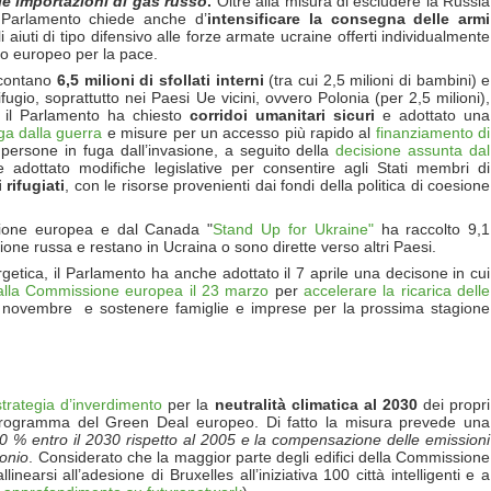
e importazioni di gas russo
.
Oltre alla misura di escludere la Russia
Il Parlamento chiede anche d’
intensificare la consegna delle armi
li aiuti di tipo difensivo alle forze armate ucraine offerti individualmente
to europeo per la pace.
i contano
6,5 milioni di sfollati interni
(tra cui 2,5 milioni di bambini) e
ugio, soprattutto nei Paesi Ue vicini, ovvero Polonia (per 2,5 milioni),
 il Parlamento ha chiesto
corridoi umanitari sicuri
e adottato una
uga dalla guerra
e misure per un accesso più rapido al
finanziamento di
persone in fuga dall’invasione, a seguito della
decisione assunta dal
re adottato modifiche legislative per consentire agli Stati membri di
 rifugiati
, con le risorse provenienti dai fondi della politica di coesione
ssione europea e dal Canada "
Stand Up for Ukraine"
ha raccolto 9,1
ione russa e restano in Ucraina o sono dirette verso altri Paesi.
getica, il Parlamento ha anche adottato il 7 aprile una decisone in cui
alla Commissione europea il 23 marzo
per
accelerare la ricarica delle
 novembre e sostenere famiglie e imprese per la prossima stagione
strategia d’inverdimento
per la
neutralità climatica al 2030
dei propri
 programma del Green Deal europeo. Di fatto la misura prevede una
 60 % entro il 2030 rispetto al 2005 e la compensazione delle emissioni
bonio
. Considerato che la maggior parte degli edifici della Commissione
inearsi all’adesione di Bruxelles all’iniziativa 100 città intelligenti e a