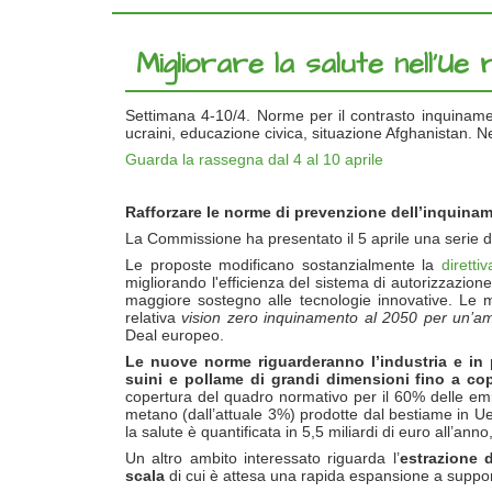
Migliorare la salute nell’Ue 
Settimana 4-10/4. Norme per il contrasto inquinamen
ucraini, educazione civica, situazione Afghanistan. N
Guarda la rassegna dal 4 al 10 aprile
Rafforzare le norme di prevenzione dell’inquiname
La Commissione ha presentato il 5 aprile una serie 
Le proposte modificano sostanzialmente la
diretti
migliorando l'efficienza del sistema di autorizzazion
maggiore sostegno alle tecnologie innovative. Le mi
relativa
vision zero inquinamento al 2050 per un’am
Deal europeo.
Le nuove norme riguarderanno l’industria e in p
suini e pollame di grandi dimensioni fino a co
copertura del quadro normativo per il 60% delle emi
metano (dall’attuale 3%) prodotte dal bestiame in Ue.
la salute è quantificata in 5,5 miliardi di euro all’ann
Un altro ambito interessato riguarda l’
estrazione d
scala
di cui è attesa una rapida espansione a supporto