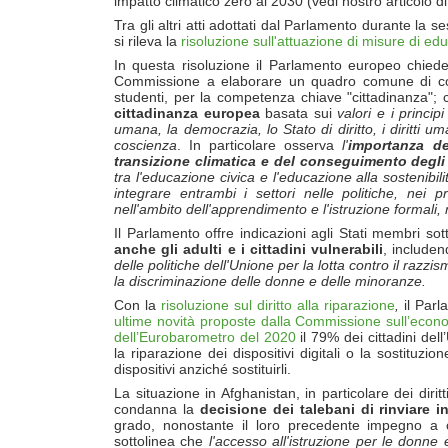
impatto climatico zero al 2030 (vedi nostro articolo d
Tra gli altri atti adottati dal Parlamento durante la 
si rileva la
risoluzione sull'attuazione di misure di ed
In questa risoluzione il Parlamento europeo chied
Commissione a elaborare un quadro comune di com
studenti, per la competenza chiave "cittadinanza";
cittadinanza europea
basata sui
valori e i princip
umana, la democrazia, lo Stato di diritto, i diritti uma
coscienza
. In particolare osserva
l'
importanza del
transizione climatica e del conseguimento degli 
tra l'educazione civica e l'educazione alla sostenibili
integrare entrambi i settori nelle politiche, nei
nell'ambito dell'apprendimento e l'istruzione formali, 
Il Parlamento offre indicazioni agli Stati membri s
anche gli adulti e i cittadini vulnerabili
, include
delle politiche dell'Unione per la lotta contro il razzi
la discriminazione delle donne e delle minoranze.
Con la
risoluzione sul diritto alla riparazione
,
il Par
ultime novità proposte dalla Commissione sull’econo
dell’Eurobarometro del 2020
il 79% dei cittadini del
la riparazione dei dispositivi digitali o la sostituz
dispositivi anziché sostituirli.
La situazione in Afghanistan, in particolare dei diri
condanna la
decisione dei talebani di rinviare 
grado, nonostante il loro precedente impegno a co
sottolinea che
l'accesso all'istruzione per le donne