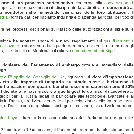
zione di un processo partecipativo
conforme alla
convenzione di
o alle informazioni sui siti disciplinati dalla direttiva e
consentir
à ai
ti condotte nelle immediate vicinanze delle loro abitazioni
. Il
triali
fornirà dati per impianto industriale o azienda agricola, per tipo di
 nei processi decisionali sul rilascio delle autorizzazioni ai siti e sulle
ssione ha adottato anche due nuovi regolamenti sui
gas fluorurati a
o di ozono
, rafforzando due quadri normativi esistenti, in linea con gli
a, il protocollo di Montreal e il relativo
emendamento di Kigali
.
, richiesta del Parlamento di embargo totale e immediato delle
ughi.
ia l’8 aprile dal Consiglio dell’Ue
, riguarda il
divieto d’importazione
vieto alle imprese di trasporto su strada russe e bielorusse
di
le transazioni con quattro banche russe
che rappresentano il 23%
il
divieto alle navi russe e a quelle gestite da russi di accedere ai
tegici per la Russia legati in particolare alle tecnologie avanzate e ai
 dalla Russia, un divieto generale di partecipazione delle imprese russe
, o l'esclusione di qualsiasi sostegno finanziario, sia a livello europeo,
 der Leyen
durante la sessione plenaria del Parlamento europeo il 6
, 22 contrari e 19 astensioni, il Parlamento europeo ha chiesto anche di