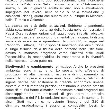
tabacco, più diffusi tra i gruppi socioeconomici bassi, nonché le
disparità nell'istruzione. Nella maggior parte degli Stati membri,
inoltre, più di un giovane adulto su dieci non è attualmente
impegnato nel lavoro, nello studio o nella formazione (i
cosiddetti “Neet”), quota che supera uno su cinque in Messico,
Italia, Turchia e Colombia.
La scarsa solidità delle istituzioni
. Sebbene la pandemia
abbia sottolineato l'importanza della fiducia nelle democrazie, i
Paesi Ocse restano lontani dal raggiungere i relativi obiettivi.
“Fiducia e trasparenza sono fondamentali per la capacità di una
società di assorbire e riprendersi dagli shock”, si legge nel
Rapporto. Tuttavia, i dati disponibili mostrano una diminuzione
a lungo termine della fiducia delle persone nelle istituzioni,
dovuto al mancato progresso verso Obiettivi critici quali
l’accessibilità, la responsabilità, la trasparenza e la diversità
nella rappresentanza pubblica.
Biodiversità e cambiamento climatico
. Anche le pressioni
ambientali sono in aumento. Lo spostamento all'estero di
produzioni ad alta intensità di risorse e di inquinamento ha
consentito progressi in alcune aree Ocse. Tuttavia, l'utilizzo di
ingenti risorse per sostenere la crescita economica rimane
elevato e molti materiali preziosi continuano a essere smaltiti
come rifiuti. Sul fronte climatico, nonostante alcuni progressi nel
disaccoppiamento tra emissioni di gas serra e crescita
demografica e del Pil, le emissioni sono ancora in aumento in
alcuni Stati membri e, nonostante l'impegno del G20 di
eliminare gradualmente i sussidi ai combustibili fossili, le