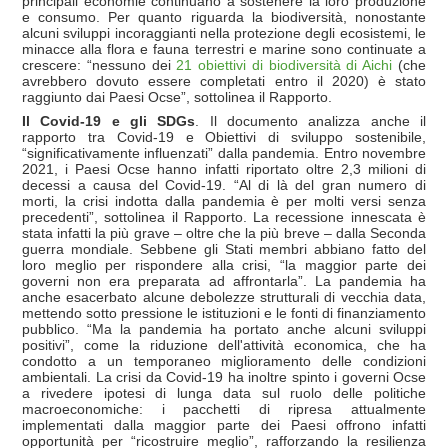
principali economie continuano a sostenere la loro produzione
e consumo. Per quanto riguarda la biodiversità, nonostante
alcuni sviluppi incoraggianti nella protezione degli ecosistemi, le
minacce alla flora e fauna terrestri e marine sono continuate a
crescere: “nessuno dei
21 obiettivi di biodiversità di Aichi
(che
avrebbero dovuto essere completati entro il 2020) è stato
raggiunto dai Paesi Ocse”, sottolinea il Rapporto.
Il Covid-19 e gli SDGs
. Il documento analizza anche il
rapporto tra Covid-19 e Obiettivi di sviluppo sostenibile,
“significativamente influenzati” dalla pandemia. Entro novembre
2021, i Paesi Ocse hanno infatti riportato oltre 2,3 milioni di
decessi a causa del Covid-19. “Al di là del gran numero di
morti, la crisi indotta dalla pandemia è per molti versi senza
precedenti”, sottolinea il Rapporto. La recessione innescata è
stata infatti la più grave – oltre che la più breve – dalla Seconda
guerra mondiale. Sebbene gli Stati membri abbiano fatto del
loro meglio per rispondere alla crisi, “la maggior parte dei
governi non era preparata ad affrontarla”. La pandemia ha
anche esacerbato alcune debolezze strutturali di vecchia data,
mettendo sotto pressione le istituzioni e le fonti di finanziamento
pubblico. “Ma la pandemia ha portato anche alcuni sviluppi
positivi”, come la riduzione dell'attività economica, che ha
condotto a un temporaneo miglioramento delle condizioni
ambientali. La crisi da Covid-19 ha inoltre spinto i governi Ocse
a rivedere ipotesi di lunga data sul ruolo delle politiche
macroeconomiche: i pacchetti di ripresa attualmente
implementati dalla maggior parte dei Paesi offrono infatti
opportunità per “ricostruire meglio”, rafforzando la resilienza