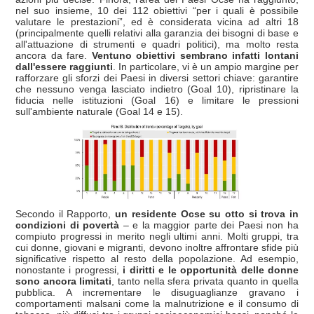
nel suo insieme, 10 dei 112 obiettivi “per i quali è possibile
valutare le prestazioni”, ed è considerata vicina ad altri 18
(principalmente quelli relativi alla garanzia dei bisogni di base e
all'attuazione di strumenti e quadri politici), ma molto resta
ancora da fare.
Ventuno obiettivi sembrano infatti lontani
dall'essere raggiunti
. In particolare, vi è un ampio margine per
rafforzare gli sforzi dei Paesi in diversi settori chiave: garantire
che nessuno venga lasciato indietro (Goal 10), ripristinare la
fiducia nelle istituzioni (Goal 16) e limitare le pressioni
sull'ambiente naturale (Goal 14 e 15).
Secondo il Rapporto,
un residente Ocse su otto si trova in
condizioni di povertà
– e la maggior parte dei Paesi non ha
compiuto progressi in merito negli ultimi anni. Molti gruppi, tra
cui donne, giovani e migranti, devono inoltre affrontare sfide più
significative rispetto al resto della popolazione. Ad esempio,
nonostante i progressi,
i diritti e le opportunità delle donne
sono ancora limitati
, tanto nella sfera privata quanto in quella
pubblica. A incrementare le disuguaglianze gravano i
comportamenti malsani come la malnutrizione e il consumo di