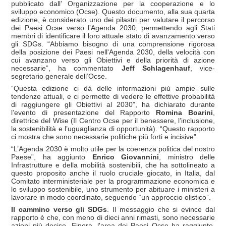
pubblicato dall’ Organizzazione per la cooperazione e lo
sviluppo economico (Ocse). Questo documento, alla sua quarta
edizione, è considerato uno dei pilastri per valutare il percorso
dei Paesi Ocse verso l’Agenda 2030, permettendo agli Stati
membri di identificare il loro attuale stato di avanzamento verso
gli SDGs. “Abbiamo bisogno di una comprensione rigorosa
della posizione dei Paesi nell'Agenda 2030, della velocità con
cui avanzano verso gli Obiettivi e della priorità di azione
necessarie”, ha commentato
Jeff Schlagenhauf
, vice-
segretario generale dell’Ocse.
“Questa edizione ci dà delle informazioni più ampie sulle
tendenze attuali, e ci permette di vedere le effettive probabilità
di raggiungere gli Obiettivi al 2030”, ha dichiarato durante
l’evento di presentazione del Rapporto
Romina Boarini
,
direttrice del Wise (Il Centro Ocse per il benessere, l’inclusione,
la sostenibilità e l’uguaglianza di opportunità). “Questo rapporto
ci mostra che sono necessarie politiche più forti e incisive”.
“L’Agenda 2030 è molto utile per la coerenza politica del nostro
Paese”, ha aggiunto
Enrico Giovannini
, ministro delle
Infrastrutture e della mobilità sostenibili, che ha sottolineato a
questo proposito anche il ruolo cruciale giocato, in Italia, dal
Comitato interministeriale per la programmazione economica e
lo sviluppo sostenibile, uno strumento per abituare i ministeri a
lavorare in modo coordinato, seguendo “un approccio olistico”.
Il cammino
verso gli SDGs
. Il messaggio che si evince dal
rapporto è che, con meno di dieci anni rimasti, sono necessarie
azioni più decise. Finora, l'area dei Paesi Ocse ha raggiunto,