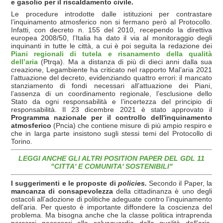
e gasolio per il riscaldamento civile.
Le procedure introdotte dalle istituzioni per contrastare
l’inquinamento atmosferico non si fermano però al Protocollo.
Infatti, con decreto n. 155 del 2010, recependo la direttiva
europea 2008/50, l’Italia ha dato il via al monitoraggio degli
inquinanti in tutte le città, a cui è poi seguita la redazione dei
Piani regionali di tutela e risanamento della qualità
dell’aria
(Ptrqa). Ma a distanza di più di dieci anni dalla sua
creazione, Legambiente ha criticato nel rapporto Mal’aria 2021
l’attuazione del decreto, evidenziando quattro errori: il mancato
stanziamento di fondi necessari all’attuazione dei Piani,
l’assenza di un coordinamento regionale, l’esclusione dello
Stato da ogni responsabilità e l’incertezza del principio di
responsabilità. Il 23 dicembre 2021 è stato approvato il
Programma nazionale per il controllo dell'inquinamento
atmosferico
(Pncia) che contiene misure di più ampio respiro e
che in larga parte insistono sugli stessi temi del Protocollo di
Torino.
LEGGI ANCHE GLI ALTRI POSITION PAPER DEL GDL 11
"CITTA' E COMUNITA' SOSTENIBILI"
I suggerimenti e le proposte di
policies.
Secondo il Paper,
la
mancanza di consapevolezza
della cittadinanza è uno degli
ostacoli all’adozione di politiche adeguate contro l’inquinamento
dell’aria. Per questo è importante diffondere la coscienza del
problema. Ma bisogna anche che la classe politica intraprenda