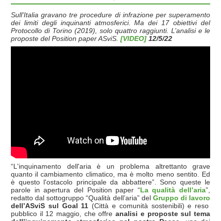
Sull'Italia gravano tre procedure di infrazione per superamento
dei limiti degli inquinanti atmosferici. Ma dei 17 obiettivi del
Protocollo di Torino (2019), solo quattro raggiunti. L’analisi e le
proposte del Position paper ASviS.
[VIDEO]
12/5/22
“L'inquinamento dell'aria è un problema altrettanto grave
quanto il cambiamento climatico, ma è molto meno sentito. Ed
è questo l'ostacolo principale da abbattere”. Sono queste le
parole in apertura del Position paper “
La qualità dell’aria
”,
redatto dal sottogruppo “Qualità dell’aria” del
Gruppo di lavoro
dell’ASviS sul Goal 11
(Città e comunità sostenibili) e reso
pubblico il 12 maggio, che offre
analisi e proposte sul tema