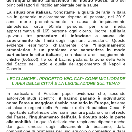
dell’inquinamento atmosferico nel nostro Paese,
uno dei
principali fattori di rischio ambientale per la salute.
La situazione italiana.
Nonostante la qualità dell’aria in Italia
sia in generale miglioramento rispetto al passato, nel 2019
sono morte prematuramente a causa dell’inquinamento
atmosferico circa 60mila persone, per una media
approssimativa di 165 persone ogni giorno. Inoltre, sull'Italia
gravano
tre procedure di infrazione a causa del
superamento dei limiti
degli inquinanti atmosferici. Queste
evidenze esprimono chiaramente che
“l’inquinamento
atmosferico è un problema che caratterizza in modo
particolare le città italiane
”, con alcune aree maggiormente
critiche (
hotspot
), tra cui il bacino padano, la zona della Valle
del Sacco nel Lazio e quella dell’agglomerato di Napoli e
Caserta.
LEGGI ANCHE - PROGETTO VEG-GAP: COME MIGLIORARE
L’ARIA DELLE CITTÀ E LA LEGISLAZIONE SUL TEMA?
In particolare, il Position paper evidenzia che, secondo
autorevoli studi scientifici,
il bacino padano è individuato
come l’area a maggiore rischio sanitario in Europa,
insieme
ad alcune regioni della Polonia e della Repubblica Ceca. È
importante sottolineare che, sia in pianura padana che nel resto
del Paese,
l’inquinamento dell’aria è dovuto solo in parte
alla mobilità
. La qualità dell’aria che respiriamo dipende anche
dai gas emessi dagli allevamenti di bestiame, dalla
combustione di biomassa per uso agricolo o domestico e dalla