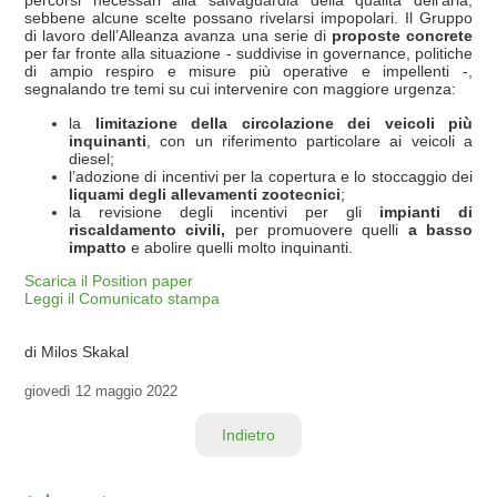
percorsi necessari alla salvaguardia della qualità dell’aria,
sebbene alcune scelte possano rivelarsi impopolari. Il Gruppo
di lavoro dell’Alleanza avanza una serie di
proposte concrete
per far fronte alla situazione - suddivise in governance, politiche
di ampio respiro e misure più operative e impellenti -,
segnalando tre temi su cui intervenire con maggiore urgenza:
la
limitazione della circolazione dei veicoli più
inquinanti
, con un riferimento particolare ai veicoli a
diesel;
l’adozione di incentivi per la copertura e lo stoccaggio dei
liquami degli allevamenti zootecnici
;
la revisione degli incentivi per gli
impianti di
riscaldamento civili,
per promuovere quelli
a basso
impatto
e abolire quelli molto inquinanti.
Scarica il Position paper
Leggi il Comunicato stampa
di Milos Skakal
giovedì
12 maggio 2022
Indietro