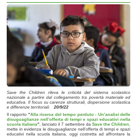
Save the Children rileva le criticità del sistema scolastico
nazionale a partire dal collegamento tra povertà materiale ed
educativa. Il focus su carenze strutturali, dispersione scolastica
e differenze territoriali.
20/9/22
Il rapporto
“
Alla ricerca del tempo perduto - Un’analisi delle
disuguaglianze nell’offerta di tempi e spazi educativi nella
scuola italiana
”
,
lanciato il 7 settembre da
Save the Children
,
mette in evidenza le disuguaglianze nell’offerta di tempi e spazi
educativi nella scuola italiana, oggi costretta ad affrontare la