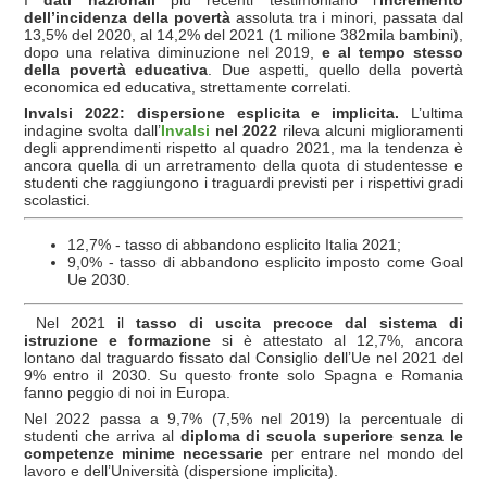
I
dati nazionali
più recenti testimoniano l’
incremento
dell’incidenza della povertà
assoluta tra i minori, passata dal
13,5% del 2020, al 14,2% del 2021 (1 milione 382mila bambini),
dopo una relativa diminuzione nel 2019,
e al tempo stesso
della povertà educativa
. Due aspetti, quello della povertà
economica ed educativa, strettamente correlati.
Invalsi 2022: dispersione esplicita e implicita.
L’ultima
indagine svolta dall’
Invalsi
nel 2022
rileva alcuni miglioramenti
degli apprendimenti rispetto al quadro 2021, ma la tendenza è
ancora quella di un arretramento della quota di studentesse e
studenti che raggiungono i traguardi previsti per i rispettivi gradi
scolastici.
12,7% - tasso di abbandono esplicito Italia 2021;
9,0% - tasso di abbandono esplicito imposto come Goal
Ue 2030.
Nel 2021 il
tasso di uscita precoce dal sistema di
istruzione e formazione
si è attestato al 12,7%, ancora
lontano dal traguardo fissato dal Consiglio dell’Ue nel 2021 del
9% entro il 2030. Su questo fronte solo Spagna e Romania
fanno peggio di noi in Europa.
Nel 2022 passa a 9,7% (7,5% nel 2019) la percentuale di
studenti che arriva al
diploma di scuola superiore
senza le
competenze minime necessarie
per entrare nel mondo del
lavoro e dell’Università (dispersione implicita).