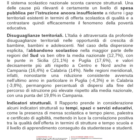
Il sistema scolastico nazionale sconta carenze strutturali. Una
delle cause più rilevanti è certamente un livello di
spesa
pubblica per l’istruzione ancora insufficiente
a ridurre i gap
territoriali esistenti in termini di offerta scolastica di qualità e a
contrastare quindi efficacemente il fenomeno della povertà
educativa.
Disuguaglianze territoriali.
L’Italia è attraversata da profonde
disuguaglianze territoriali nelle opportunità di crescita di
bambine, bambini e adolescenti. Nel caso della dispersione
esplicita, l’
abbandono scolastico
nella maggior parte delle
regioni del
Sud
va ben oltre la media nazionale (12,7%), con
le punte in Sicilia (21,1%) e Puglia (17,6%), e valori
decisamente più alti rispetto a Centro e Nord anche in
Campania (16,4%) e Calabria (14%). Nelle regioni meridionali,
infatti, nonostante una riduzione consistente avvenuta
nell’ultimo anno in particolare in Puglia (-4,3%) e in Calabria
(-3,8%), permangono percentuali di dispersi alla fine del
percorso di istruzione più elevate rispetto alla media nazionale,
con una punta del 19,8% in Campania.
Indicatori strutturali.
Il Rapporto prende in considerazione
alcuni indicatori strutturali su
tempi
,
spazi
e
servizi
educativi
,
come la presenza di mensa scolastica e tempo pieno, palestra
e certificato di agibilità, mettendo in luce la correlazione positiva
tra la qualità dell’offerta in termini di strutture e tempo scuola e
il livello di apprendimento conseguito da studentesse e studenti.