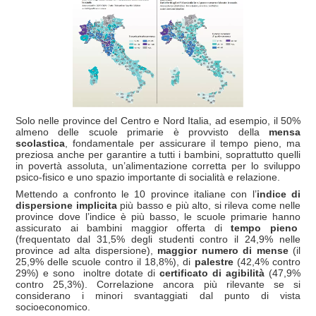
Solo nelle province del Centro e Nord Italia, ad esempio, il 50%
almeno delle scuole primarie è provvisto della
mensa
scolastica
, fondamentale per assicurare il tempo pieno, ma
preziosa anche per garantire a tutti i bambini, soprattutto quelli
in povertà assoluta, un’alimentazione corretta per lo sviluppo
psico-fisico e uno spazio importante di socialità e relazione.
Mettendo a confronto le 10 province italiane con l’
indice di
dispersione implicita
più basso e più alto, si rileva come nelle
province dove l’indice è più basso, le scuole primarie hanno
assicurato ai bambini maggior offerta di
tempo pieno
(frequentato dal 31,5% degli studenti contro il 24,9% nelle
province ad alta dispersione),
maggior numero di mense
(il
25,9% delle scuole contro il 18,8%), di
palestre
(42,4% contro
29%) e sono inoltre dotate di
certificato di agibilità
(47,9%
contro 25,3%). Correlazione ancora più rilevante se si
considerano i minori svantaggiati dal punto di vista
socioeconomico.