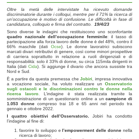
Oltre la metà delle intervistate ha ricevuto domande
discriminatorie durante i colloqui, mentre per il 71% la ricerca di
un’occupazione è motivo di confusione. Le difficoltà in fase di
candidatura, colloquio e firma del contratto.
19/4/23
Sono diverse le indagini che restituiscono uno sconfortante
quadro nazionale dell’occupazione femminile
: il tasso di
partecipazione alla forza lavoro delle donne è del 48%, contro il
66% maschile (dati
Ocse
). Le donne lavoratrici subiscono
marcati divari retributivi di genere, così come minori prospettive
di carriera soprattutto in relazione a ruoli dirigenziali e di
responsabilità: solo il 33% di donne, su circa 115mila dirigenti in
Italia (dati
Cida
). Si aggiunge il divario che ancora sussiste tra
Nord e Sud.
È a partire da questa premessa che
Jobiri
, impresa innovativa
a vocazione sociale, ha voluto realizzare un
Osservatorio
sugli ostacoli e le discriminazioni contro le donne nella
ricerca lavoro
. L’indagine è stata realizzata tramite la
somministrazione di un questionario online a un
campione di
1.053 donne
compreso trai 18 e 65 anni nel periodo tra
gennaio e ottobre 2022.
I quattro obiettivi dell’Osservatorio.
Jobiri ha condotto
l’indagine al fine di:
favorire lo sviluppo e
l’empowerment delle donne
nella
ricerca di lavoro;