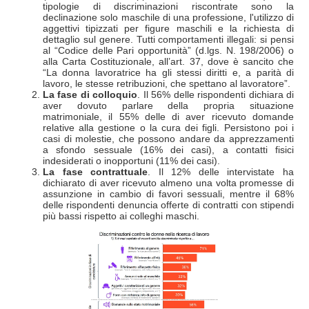
tipologie di discriminazioni riscontrate sono la
declinazione solo maschile di una professione, l'utilizzo di
aggettivi tipizzati per figure maschili e la richiesta di
dettaglio sul genere. Tutti comportamenti illegali: si pensi
al “Codice delle Pari opportunità” (d.lgs. N. 198/2006) o
alla Carta Costituzionale, all’art. 37, dove è sancito che
“La donna lavoratrice ha gli stessi diritti e, a parità di
lavoro, le stesse retribuzioni, che spettano al lavoratore”.
La fase di colloquio
. Il 56% delle rispondenti dichiara di
aver dovuto parlare della propria situazione
matrimoniale, il 55% delle di aver ricevuto domande
relative alla gestione o la cura dei figli. Persistono poi i
casi di molestie, che possono andare da apprezzamenti
a sfondo sessuale (16% dei casi), a contatti fisici
indesiderati o inopportuni (11% dei casi).
La fase contrattuale
. Il 12% delle intervistate ha
dichiarato di aver ricevuto almeno una volta promesse di
assunzione in cambio di favori sessuali, mentre il 68%
delle rispondenti denuncia offerte di contratti con stipendi
più bassi rispetto ai colleghi maschi.