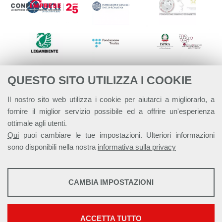
QUESTO SITO UTILIZZA I COOKIE
Il nostro sito web utilizza i cookie per aiutarci a migliorarlo, a
fornire il miglior servizio possibile ed a offrire un'esperienza
ottimale agli utenti.
Qui
puoi cambiare le tue impostazioni. Ulteriori informazioni
sono disponibili nella nostra
informativa sulla privacy
STATISTICHE
CAMBIA IMPOSTAZIONI
Strumenti statistici che raccolgono dati anonimi sull'utilizzo e la
Alleanza Italiana per lo Sviluppo Sostenibile - ASviS
funzionalità del sito web.
Via Farini 17, 00185 Roma C.F. 97893090585 P.IVA 14610671001
Mostra maggiori informazioni
ACCETTA TUTTO