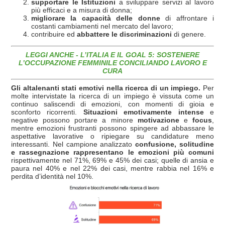
supportare le Istituzioni
a sviluppare servizi al lavoro
più efficaci e a misura di donna;
migliorare la capacità delle donne
di affrontare i
costanti cambiamenti nel mercato del lavoro;
contribuire ed
abbattere le discriminazioni
di genere.
LEGGI ANCHE - L’ITALIA E IL GOAL 5: SOSTENERE
L’OCCUPAZIONE FEMMINILE CONCILIANDO LAVORO E
CURA
Gli altalenanti stati emotivi nella ricerca di un impiego.
Per
molte intervistate la ricerca di un impiego è vissuta come un
continuo saliscendi di emozioni, con momenti di gioia e
sconforto ricorrenti.
Situazioni emotivamente intense
e
negative possono portare a minore
motivazione
e
focus
,
mentre emozioni frustranti possono spingere ad abbassare le
aspettative lavorative o ripiegare su candidature meno
interessanti. Nel campione analizzato
confusione, solitudine
e rassegnazione rappresentano le emozioni più comuni
rispettivamente nel 71%, 69% e 45% dei casi; quelle di ansia e
paura nel 40% e nel 22% dei casi, mentre rabbia nel 16% e
perdita d’identità nel 10%.