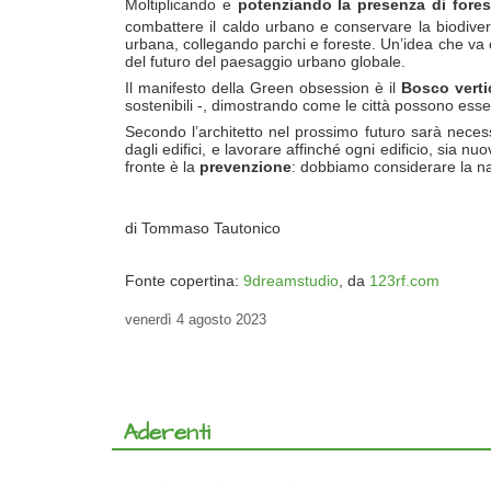
Moltiplicando e
potenziando la presenza di forest
combattere il caldo urbano e conservare la biodiversi
urbana, collegando parchi e foreste. Un’idea che va 
del futuro del paesaggio urbano globale.
Il manifesto della Green obsession è il
Bosco verti
sostenibili -, dimostrando come le città possono essere 
Secondo l’architetto nel prossimo futuro sarà nece
dagli edifici, e lavorare affinché ogni edificio, sia n
fronte è la
prevenzione
: dobbiamo considerare la na
di Tommaso Tautonico
Fonte copertina:
9dreamstudio
, da
123rf.com
venerdì
4 agosto 2023
Aderenti