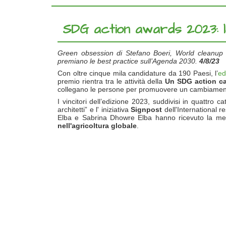
SDG action awards 2023: le 
Green obsession di Stefano Boeri, World cleanup da
premiano le best practice sull’Agenda 2030.
4/8/23
Con oltre cinque mila candidature da 190 Paesi, l’
ed
premio rientra tra le attività della
Un SDG action c
collegano le persone per promuovere un cambiamento p
I vincitori dell’edizione 2023, suddivisi in quattro
architetti” e l' iniziativa
Signpost
dell'International 
Elba e Sabrina Dhowre Elba hanno ricevuto la men
nell'agricoltura globale
.