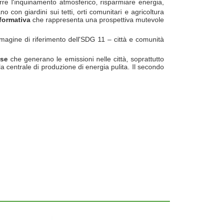
urre l'inquinamento atmosferico, risparmiare energia,
 con giardini sui tetti, orti comunitari e agricoltura
sformativa
che rappresenta una prospettiva mutevole
magine di riferimento dell'SDG 11 – città e comunità
use
che generano le emissioni nelle città, soprattutto
ola centrale di produzione di energia pulita. Il secondo