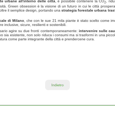
e urbane all'interno delle città
, è possibile contenere la CO
, rid
2
tà. Green obsession è la visione di un futuro in cui le città prosperano
oltre il semplice design, portando una
strategia forestale urbana tra
cale di Milano
, che con le sue 21 mila piante è stato scelto come im
inclusive, sicure, resilienti e sostenibili.
ssario agire su due fronti contemporaneamente:
intervenire sulle ca
uovo sia esistente, non solo riduca i consumi ma si trasformi in una picc
tura come parte integrante della città e prendercene cura.
Indietro