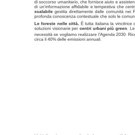
di soccorso umanitario, che fornisce aiuto e assistenz
di un'informazione affidabile e tempestiva che centr
scalabile
gestita direttamente dalle comunità nei Pa
profonda conoscenza contestuale che solo le comunit
Le foreste nelle città.
È tutta italiana la vincitrice
soluzioni visionarie per
centri urbani più green
. Le
necessità se vogliamo realizzare l'Agenda 2030. Rico
circa il 40% delle emissioni annuali.