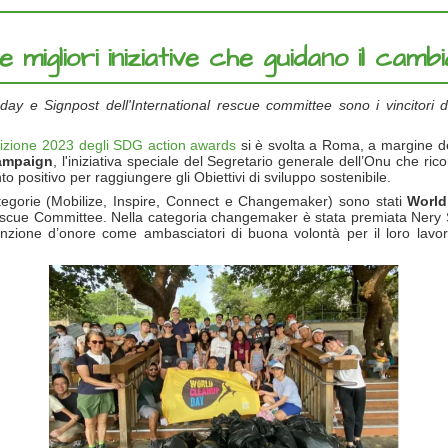
migliori iniziative che guidano il cam
y e Signpost dell'International rescue committee sono i vincitori del
izione 2023 degli SDG action awards
si è svolta a Roma, a margine del
ampaign
, l'iniziativa speciale del Segretario generale dell’Onu che rico
ositivo per raggiungere gli Obiettivi di sviluppo sostenibile.
 categorie (Mobilize, Inspire, Connect e Changemaker) sono stati
World
rescue Committee. Nella categoria changemaker è stata premiata Nery S
zione d’onore come ambasciatori di buona volontà per il loro lavo