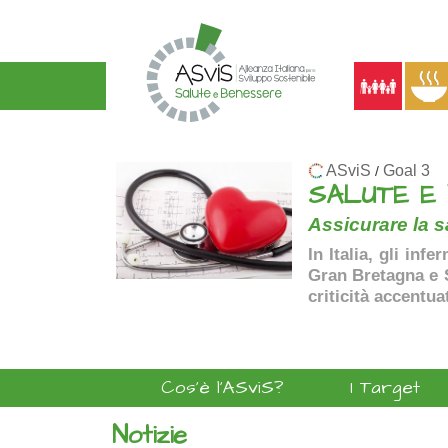
ASviS
Goal 3
/
SALUTE E
Assicurare la sa
In Italia, gli inf
Gran Bretagna e Sp
criticità accentua
Cos'è l'ASviS?
I Target
Notizie