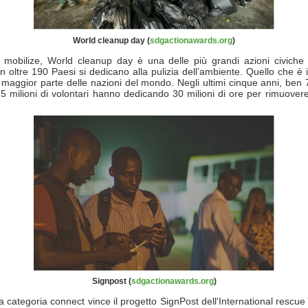
World cleanup day (
sdgactionawards.org
)
 mobilize, World cleanup day è una delle più grandi azioni civiche c
in oltre 190 Paesi si dedicano alla pulizia dell’ambiente. Quello che è 
maggior parte delle nazioni del mondo. Negli ultimi cinque anni, ben 7
 milioni di volontari hanno dedicando 30 milioni di ore per rimuovere c
Signpost (
sdgactionawards.org
)
a categoria connect vince il progetto SignPost dell'International rescu