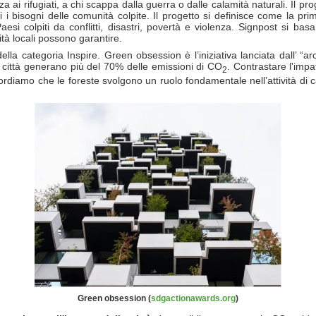
a ai rifugiati, a chi scappa dalla guerra o dalle calamità naturali. Il 
i i bisogni delle comunità colpite. Il progetto si definisce come la pr
esi colpiti da conflitti, disastri, povertà e violenza. Signpost si ba
à locali possono garantire.
 della categoria Inspire. Green obsession è l’iniziativa lanciata dall’ 
 città generano più del 70% delle emissioni di CO
. Contrastare l'imp
2
rdiamo che le foreste svolgono un ruolo fondamentale nell’attività di 
Green obsession (
sdgactionawards.org
)