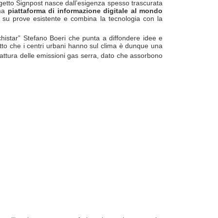
progetto Signpost nasce dall’esigenza spesso trascurata
ima
piattaforma di informazione digitale al mondo
sa su prove esistente e combina la tecnologia con la
“archistar” Stefano Boeri che punta a diffondere idee e
atto che i centri urbani hanno sul clima è dunque una
cattura delle emissioni gas serra, dato che assorbono