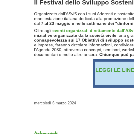
Il Festival dello Sviluppo Sosten
Organizzato dall'ASviS con i suoi Aderenti e sostenitor
manifestazione italiana dedicata alla promozione dell
dal
7 al 23 maggio e nelle settimane dei "dintorn
Oltre agli
eventi organizzati direttamente dall’ASv
iniziative organizzate dalla società civile
: una gr
consapevolezza sui 17 Obiettivi di sviluppo sost
e imprese, faranno circolare informazioni, condivid
l’Agenda 2030, attraverso convegni, seminari, workshop
documentari e molto altro ancora.
Chiunque può par
LEGGI LE LIN
mercoledì
6 marzo 2024
Aderenti