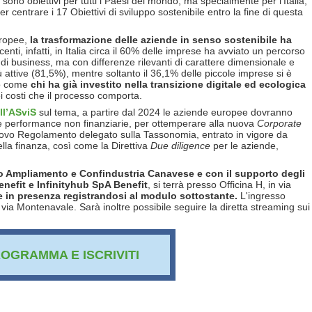
sono obiettivi per tutti i Paesi del mondo, ma specialmente per l’Italia,
 centrare i 17 Obiettivi di sviluppo sostenibile entro la fine di questa
europee,
la trasformazione delle aziende in senso sostenibile ha
centi, infatti, in Italia circa il 60% delle imprese ha avviato un percorso
o di business, ma con differenze rilevanti di carattere dimensionale e
attive (81,5%), mentre soltanto il 36,1% delle piccole imprese si è
no come
chi ha già investito nella transizione digitale ed ecologica
ei costi che il processo comporta.
ll’ASviS
sul tema, a partire dal 2024 le aziende europee dovranno
ie performance non finanziarie, per ottemperare alla nuova
Corporate
uovo Regolamento delegato sulla Tassonomia, entrato in vigore da
lla finanza, così come la Direttiva
Due diligence
per le aziende,
o Ampliamento e Confindustria Canavese e con il supporto degli
nefit e Infinityhub SpA Benefit
, si terrà presso Officina H, in via
e in presenza registrandosi al modulo sottostante.
L'ingresso
 via Montenavale. Sarà inoltre possibile seguire la diretta streaming sui
ROGRAMMA E ISCRIVITI