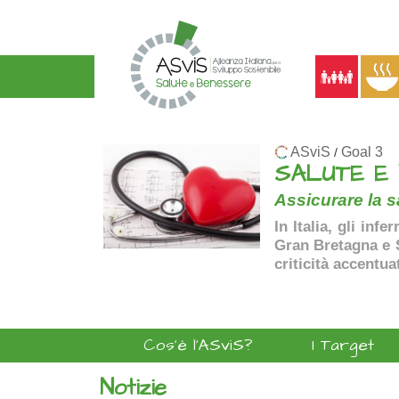
ASviS
Goal 3
/
SALUTE E
Assicurare la sa
In Italia, gli inf
Gran Bretagna e Sp
criticità accentua
Cos'è l'ASviS?
I Target
Notizie