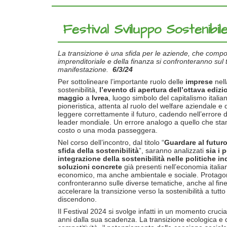
Festival Sviluppo Sostenibil
La transizione è una sfida per le aziende, che compor
imprenditoriale e della finanza si confronteranno sul
manifestazione.
6/3/24
Per sottolineare l’importante ruolo delle
imprese
nell
sostenibilità,
l’evento di apertura dell’ottava ediz
maggio
a
Ivrea
, luogo simbolo del capitalismo itali
pioneristica, attenta al ruolo del welfare aziendale e
leggere correttamente il futuro, cadendo nell’errore 
leader mondiale. Un errore analogo a quello che sta
costo o una moda passeggera.
Nel corso dell’incontro, dal titolo “
Guardare al futuro
sfida della sostenibilità
”, saranno analizzati
sia i 
integrazione della sostenibilità nelle politiche in
soluzioni concrete
già presenti nell’economia itali
economico, ma anche ambientale e sociale. Protagonist
confronteranno sulle diverse tematiche, anche al fin
accelerare la transizione verso la sostenibilità a tut
discendono.
Il Festival 2024 si svolge infatti in un momento crucial
anni dalla sua scadenza. La transizione ecologica e di