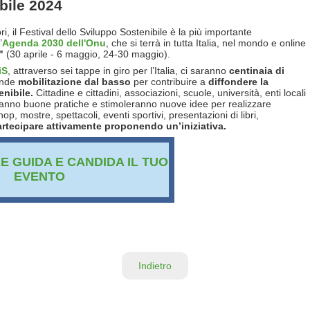
ibile 2024
i, il Festival dello Sviluppo Sostenibile è la più importante
’
Agenda 2030 dell'Onu
, che si terrà in tutta Italia, nel mondo e online
i"
(30 aprile - 6 maggio, 24-30 maggio).
iS
, attraverso sei tappe in giro per l’Italia, ci saranno
centinaia di
ande
mobilitazione dal basso
per contribuire a
diffondere la
enibile.
Cittadine e cittadini, associazioni, scuole, università, enti locali
eranno buone pratiche e stimoleranno nuove idee per realizzare
, mostre, spettacoli, eventi sportivi, presentazioni di libri,
tecipare attivamente proponendo un’iniziativa.
EE GUIDA E CANDIDA IL TUO
EVENTO
Indietro