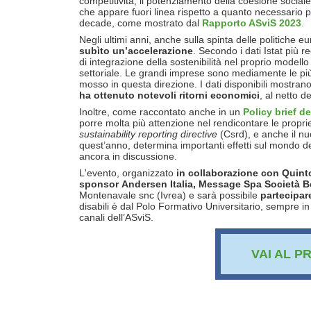
competitività, il potenziamento della coesione sociale 
che appare fuori linea rispetto a quanto necessario per
decade, come mostrato dal
Rapporto ASviS 2023
.
Negli ultimi anni, anche sulla spinta delle politiche 
subìto un’accelerazione
. Secondo i dati Istat più re
di integrazione della sostenibilità nel proprio modell
settoriale. Le grandi imprese sono mediamente le più 
mosso in questa direzione. I dati disponibili mostra
ha ottenuto notevoli ritorni economici
, al netto d
Inoltre, come raccontato anche in un
Policy brief de
porre molta più attenzione nel rendicontare le propr
sustainability reporting directive
(Csrd), e anche il n
quest’anno, determina importanti effetti sul mondo de
ancora in discussione.
L'evento, organizzato
in collaborazione con Quint
sponsor Andersen Italia, Message Spa Società Be
Montenavale snc (Ivrea) e sarà possibile
partecipar
disabili è dal Polo Formativo Universitario, sempre in
canali dell’ASviS.
VAI AL P