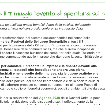
e: il 7 maggio l’evento di apertura sul
ta ostacoli ma anche benefici. Attori della politica, del mondo
 tema a Ivrea nel corso della conferenza inaugurale della
a trasformazione del sistema socioeconomico nel senso della
ione del Festival dello Sviluppo Sostenibile
si terrà il
7
ano per la presenza della
Olivetti
, un’impresa nata con una visione
 del benessere delle comunità locali, ma che si rivelò incapace di
di cedere il nascente business dei computer nella quale l’azienda era
nno commettendo quelle imprese che ritengono la sostenibilità solo un
 per cambiare il presente: le imprese e la finanza davanti alla
potenziali ostacoli che impediscono ancora una piena
dustriali e nelle scelte delle imprese, sia le buone pratiche e le
ana che consentono alle aziende nuove forme di creazione di valore
i della politica, del mondo imprenditoriale e della società civile si
e di elaborare proposte concrete per consentire al nostro Paese di
to campo e cogliere i benefici economici, sociali e ambientali che da essa
e per la realizzazione dell’
Agenda 2030
delle Nazioni Unite, a pochi
gitale, la riduzione delle disuguaglianze, il rafforzamento della