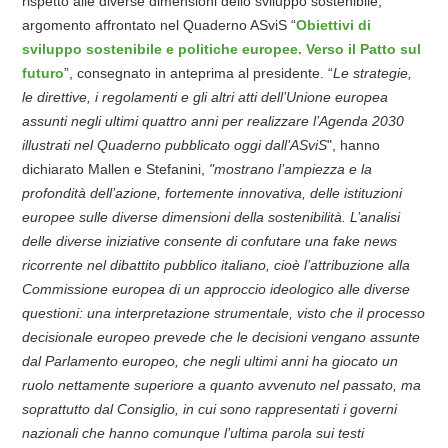
rispetto alle diverse dimensioni dello sviluppo sostenibile,
argomento affrontato nel Quaderno ASviS “
Obiettivi di
sviluppo sostenibile e politiche europee. Verso il Patto sul
futuro
”, consegnato in anteprima al presidente. “
Le strategie,
le direttive, i regolamenti e gli altri atti dell’Unione europea
assunti negli ultimi quattro anni per realizzare l’Agenda 2030
illustrati nel Quaderno pubblicato oggi dall’ASviS
", hanno
dichiarato Mallen e Stefanini,
"mostrano l’ampiezza e la
profondità dell’azione, fortemente innovativa, delle istituzioni
europee sulle diverse dimensioni della sostenibilità. L’analisi
delle diverse iniziative consente di confutare una fake news
ricorrente nel dibattito pubblico italiano, cioè l’attribuzione alla
Commissione europea di un approccio ideologico alle diverse
questioni: una interpretazione strumentale, visto che il processo
decisionale europeo prevede che le decisioni vengano assunte
dal Parlamento europeo, che negli ultimi anni ha giocato un
ruolo nettamente superiore a quanto avvenuto nel passato, ma
soprattutto dal Consiglio, in cui sono rappresentati i governi
nazionali che hanno comunque l’ultima parola sui testi