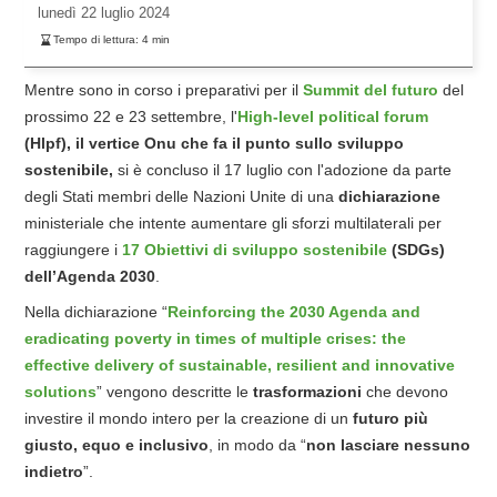
lunedì
22 luglio 2024
Tempo di lettura:
4
min
Mentre sono in corso i preparativi per il
Summit del futuro
del
prossimo 22 e 23 settembre, l'
High-level political forum
(Hlpf), il vertice Onu che fa il punto sullo sviluppo
sostenibile,
si è concluso il 17 luglio con l'adozione da parte
degli Stati membri delle Nazioni Unite di una
dichiarazione
ministeriale che intente aumentare gli sforzi multilaterali per
raggiungere i
17 Obiettivi di sviluppo sostenibile
(SDGs)
dell’Agenda 2030
.
Nella dichiarazione “
Reinforcing the 2030 Agenda and
eradicating poverty in times of multiple crises: the
effective delivery of sustainable, resilient and innovative
solutions
” vengono descritte le
trasformazioni
che devono
investire il mondo intero per la creazione di un
futuro più
giusto, equo e inclusivo
, in modo da “
non lasciare nessuno
indietro
”.