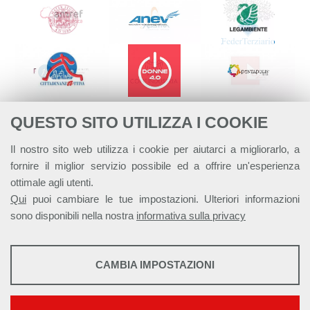
QUESTO SITO UTILIZZA I COOKIE
Il nostro sito web utilizza i cookie per aiutarci a migliorarlo, a
fornire il miglior servizio possibile ed a offrire un'esperienza
ottimale agli utenti.
Qui
puoi cambiare le tue impostazioni. Ulteriori informazioni
sono disponibili nella nostra
informativa sulla privacy
STATISTICHE
CAMBIA IMPOSTAZIONI
Strumenti statistici che raccolgono dati anonimi sull'utilizzo e la
Alleanza Italiana per lo Sviluppo Sostenibile - ASviS
funzionalità del sito web.
Via Farini 17, 00185 Roma C.F. 97893090585 P.IVA 14610671001