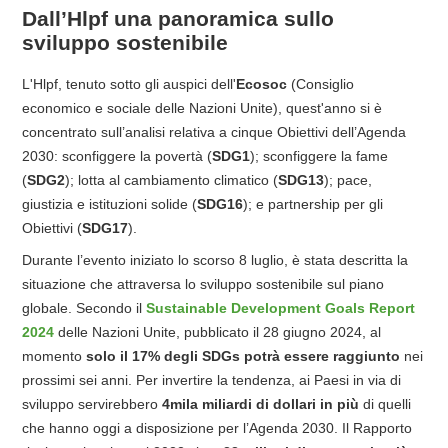
Dall’Hlpf una panoramica sullo
sviluppo sostenibile
L'Hlpf, tenuto sotto gli auspici dell'
Ecosoc
(Consiglio
economico e sociale delle Nazioni Unite), quest'anno si è
concentrato sull’analisi relativa a cinque Obiettivi dell’Agenda
2030: sconfiggere la povertà (
SDG1
); sconfiggere la fame
(
SDG2
); lotta al cambiamento climatico (
SDG13
); pace,
giustizia e istituzioni solide (
SDG16
); e partnership per gli
Obiettivi (
SDG17
).
Durante l’evento iniziato lo scorso 8 luglio, è stata descritta la
situazione che attraversa lo sviluppo sostenibile sul piano
globale. Secondo il
Sustainable Development Goals Report
2024
delle Nazioni Unite, pubblicato il 28 giugno 2024, al
momento
solo il 17% degli SDGs potrà essere raggiunto
nei
prossimi sei anni. Per invertire la tendenza, ai Paesi in via di
sviluppo servirebbero
4mila miliardi di dollari in più
di quelli
che hanno oggi a disposizione per l’Agenda 2030. Il Rapporto