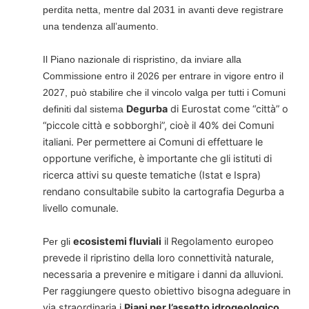
perdita netta, mentre dal 2031 in avanti deve registrare
una tendenza all’aumento.
Il Piano nazionale di rispristino, da inviare alla
Commissione entro il 2026 per entrare in vigore entro il
2027, può stabilire che il vincolo valga per tutti i Comuni
Degurba
di Eurostat come “città” o
definiti dal sistema
“piccole città e sobborghi”, cioè il 40% dei Comuni
italiani. Per permettere ai Comuni di effettuare le
opportune verifiche, è importante che gli istituti di
ricerca attivi su queste tematiche (Istat e Ispra)
rendano consultabile subito la cartografia Degurba a
livello comunale.
ecosistemi fluviali
il Regolamento europeo
Per gli
prevede il ripristino della loro connettività naturale,
necessaria a prevenire e mitigare i danni da alluvioni.
Per raggiungere questo obiettivo bisogna
adeguare in
via straordinaria i
Piani per l’assetto idrogeologico