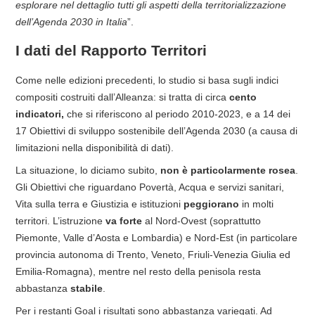
esplorare nel dettaglio tutti gli aspetti della territorializzazione
dell’Agenda 2030 in Italia
”.
I dati del Rapporto Territori
Come nelle edizioni precedenti, lo studio si basa sugli indici
compositi costruiti dall’Alleanza: si tratta di circa
cento
indicatori,
che si riferiscono al periodo 2010-2023, e a 14 dei
17 Obiettivi di sviluppo sostenibile dell’Agenda 2030 (a causa di
limitazioni nella disponibilità di dati).
La situazione, lo diciamo subito,
non è particolarmente rosea
.
Gli Obiettivi che riguardano Povertà, Acqua e servizi sanitari,
Vita sulla terra e Giustizia e istituzioni
peggiorano
in molti
territori. L’istruzione
va forte
al Nord-Ovest (soprattutto
Piemonte, Valle d’Aosta e Lombardia) e Nord-Est (in particolare
provincia autonoma di Trento, Veneto, Friuli-Venezia Giulia ed
Emilia-Romagna), mentre nel resto della penisola resta
abbastanza
stabile
.
Per i restanti Goal i risultati sono abbastanza variegati. Ad