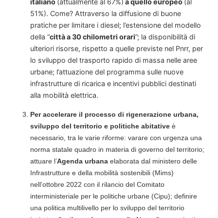
italiano
(attualmente al 67%)
a quello europeo
(al
51%). Come? Attraverso la diffusione di buone
pratiche per limitare i diesel; l’estensione del modello
della “
città a 30 chilometri orari
”; la disponibilità di
ulteriori risorse, rispetto a quelle previste nel Pnrr, per
lo sviluppo del trasporto rapido di massa nelle aree
urbane; l’attuazione del programma sulle nuove
infrastrutture di ricarica e incentivi pubblici destinati
alla mobilità elettrica.
Per accelerare il processo di rigenerazione urbana,
sviluppo del territorio e politiche abitative
è
necessario, tra le varie riforme: varare con urgenza una
norma statale quadro in materia di governo del territorio;
attuare l’
Agenda urbana
elaborata dal ministero delle
Infrastrutture e della mobilità sostenibili (Mims)
nell’ottobre 2022 con il rilancio del Comitato
interministeriale per le politiche urbane (Cipu); definire
una politica multilivello per lo sviluppo del territorio