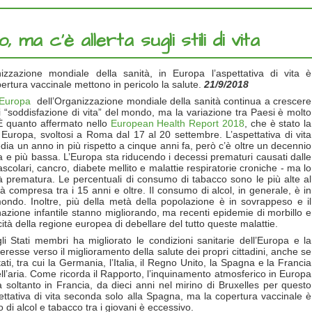
, ma c’è allerta sugli stili di vita
izzazione mondiale della sanità, in Europa l’aspettativa di vita è
rtura vaccinale mettono in pericolo la salute.
21/9/2018
 l’Europa
dell’Organizzazione mondiale della sanità continua a crescere
i “soddisfazione di vita” del mondo, ma la variazione tra Paesi è molto
. È quanto affermato nello
European Health Report 2018
, che è stato la
Europa, svoltosi a Roma dal 17 al 20 settembre. L’aspettativa di vita
ia un anno in più rispetto a cinque anni fa, però c’è oltre un decennio
lta e più bassa. L’Europa sta riducendo i decessi prematuri causati dalle
vascolari, cancro, diabete mellito e malattie respiratorie croniche - ma lo
alità prematura. Le percentuali di consumo di tabacco sono le più alte al
compresa tra i 15 anni e oltre. Il consumo di alcol, in generale, è in
 mondo. Inoltre, più della metà della popolazione è in sovrappeso e il
nazione infantile stanno migliorando, ma recenti epidemie di morbillo e
ità della regione europea di debellare del tutto queste malattie.
 Stati membri ha migliorato le condizioni sanitarie dell’Europa e la
resse verso il miglioramento della salute dei propri cittadini, anche se
tati, tra cui la Germania, l’Italia, il Regno Unito, la Spagna e la Francia
o nell’aria. Come ricorda il Rapporto, l’inquinamento atmosferico in Europa
 soltanto in Francia, da dieci anni nel mirino di Bruxelles per questo
ettativa di vita seconda solo alla Spagna, ma la copertura vaccinale è
o di alcol e tabacco tra i giovani è eccessivo.