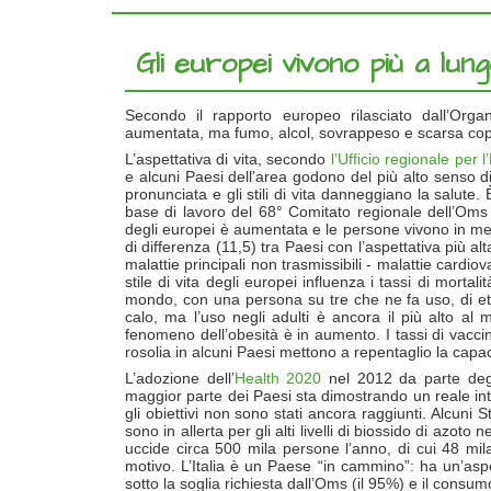
Gli europei vivono più a lungo
Secondo il rapporto europeo rilasciato dall’Organ
aumentata, ma fumo, alcol, sovrappeso e scarsa cope
L’aspettativa di vita, secondo
l’Ufficio regionale per
e alcuni Paesi dell’area godono del più alto senso d
pronunciata e gli stili di vita danneggiano la salute
base di lavoro del 68° Comitato regionale dell’Oms 
degli europei è aumentata e le persone vivono in med
di differenza (11,5) tra Paesi con l’aspettativa più a
malattie principali non trasmissibili - malattie cardio
stile di vita degli europei influenza i tassi di mort
mondo, con una persona su tre che ne fa uso, di età 
calo, ma l’uso negli adulti è ancora il più alto al
fenomeno dell’obesità è in aumento. I tassi di vacci
rosolia in alcuni Paesi mettono a repentaglio la capac
L’adozione dell’
Health 2020
nel 2012 da parte degli
maggior parte dei Paesi sta dimostrando un reale inte
gli obiettivi non sono stati ancora raggiunti. Alcuni S
sono in allerta per gli alti livelli di biossido di azot
uccide circa 500 mila persone l’anno, di cui 48 mila
motivo. L’Italia è un Paese “in cammino”: ha un’asp
sotto la soglia richiesta dall’Oms (il 95%) e il consum