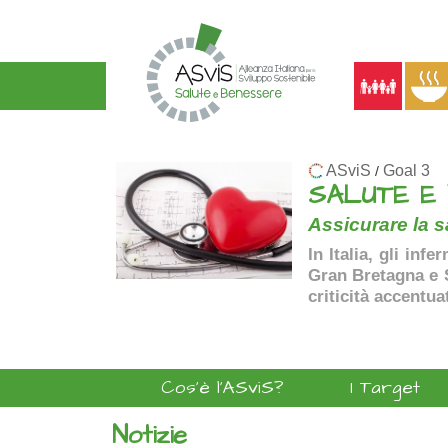
ASviS
Goal 3
/
SALUTE E
Assicurare la sa
In Italia, gli inf
Gran Bretagna e Sp
criticità accentua
Cos'è l'ASviS?
I Target
Notizie