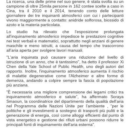
La ricerca, una delle prime nel suo genere, è stata svolta su un
campione di oltre 25mila persone in 162 contee scelte a caso in
Cina, tra il 2010 e il 2014, tenendo conto delle letture
giornaliere dei tre inquinanti atmosferici con cui i partecipanti
vivono maggiormente a contatto: anidride solforosa, biossido di
azoto e la materia particolata.
Lo studio ha rilevato che l’esposizione prolungata
all'inquinamento atmosferico impedisce le prestazioni cognitive
nei test verbali e matematici, soprattutto negli anziani di genere
maschile e meno istruiti, a causa del tempo che trascorrono
all’aria aperta per svolgere lavori manuali.
"L'aria inquinata può causare una riduzione del livello di
istruzione di un anno, che è tantissimo", ha detto il professor Xi
Chen della Yale School of Public Health, uno degli autori del
rapporto. Inoltre, l'inquinamento atmosferico aumenta il rischio
di malattie degenerative come l'Alzheimer e altre forme di
demenza, andando a colpire sempre la fascia di popolazione
più anziana.
"È necessaria una migliore comprensione dei legami critici tra
inquinamento atmosferico e salute”, ha affermato Soraya
Smaoun, la coordinatrice del dipartimento della qualità dell'aria
nel Programma delle Nazioni Unite per l’ambiente , “per le
politiche e gli investimenti a sostegno di trasporti più puliti e la
generazione di energia, così come alloggi efficienti dal punto di
vista energetico e gestione dei rifiuti urbani possono ridurre le
principali fonti di inquinamento dell'aria esterna".