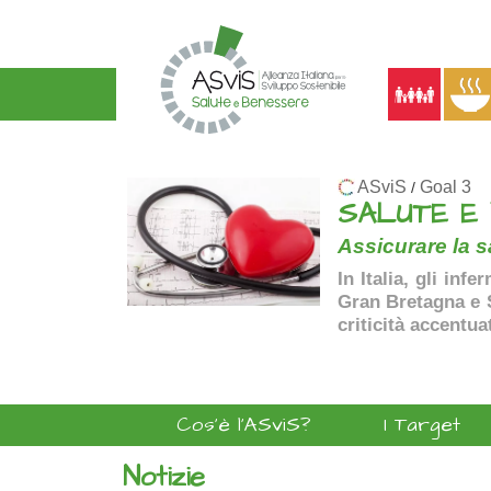
ASviS
Goal 3
/
SALUTE E
Assicurare la sa
In Italia, gli inf
Gran Bretagna e Sp
criticità accentua
Cos'è l'ASviS?
I Target
Notizie