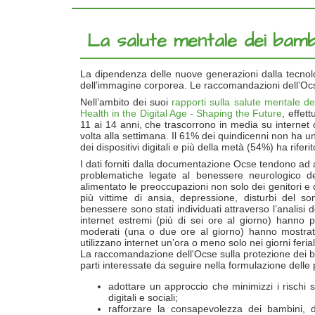
La salute mentale dei bambini
La dipendenza delle nuove generazioni dalla tecnolo
dell’immagine corporea. Le raccomandazioni dell’Oc
Nell’ambito dei suoi
rapporti sulla salute mentale de
Health in the Digital Age - Shaping the Future
, effet
11 ai 14 anni, che trascorrono in media su internet c
volta alla settimana. Il 61% dei quindicenni non ha u
dei dispositivi digitali e più della metà (54%) ha riferi
I dati forniti dalla documentazione Ocse tendono ad a
problematiche legate al benessere neurologico de
alimentato le preoccupazioni non solo dei genitori e 
più vittime di ansia, depressione, disturbi del son
benessere sono stati individuati attraverso l’analisi dei
internet estremi (più di sei ore al giorno) hanno più
moderati (una o due ore al giorno) hanno mostrato 
utilizzano internet un’ora o meno solo nei giorni ferial
La raccomandazione dell'Ocse sulla protezione dei 
parti interessate da seguire nella formulazione delle po
adottare un approccio che minimizzi i rischi s
digitali e sociali;
rafforzare la consapevolezza dei bambini, de