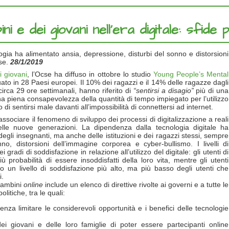
 e dei giovani nell'era digitale: sfide 
gia ha alimentato ansia, depressione, disturbi del sonno e distorsioni
se.
28/1/2019
i giovani
, l’Ocse ha diffuso in ottobre lo studio
Young People’s Mental
tuato in 28 Paesi europei. Il 10% dei ragazzi e il 14% delle ragazze dagli
irca 29 ore settimanali, hanno riferito di
“sentirsi a disagio”
più di una
na piena consapevolezza della quantità di tempo impiegato per l’utilizzo
to di sentirsi male davanti all’impossibilità di connettersi ad internet.
ssociare il fenomeno di sviluppo dei processi di digitalizzazione a reali
lle nuove generazioni. La dipendenza dalla tecnologia digitale ha
degli insegnanti, ma anche delle istituzioni e dei ragazzi stessi, sempre
no, distorsioni dell’immagine corporea e cyber-bullismo. I livelli di
 gradi di soddisfazione in relazione all’utilizzo del digitale: gli utenti di
 probabilità di essere insoddisfatti della loro vita, mentre gli utenti
un livello di soddisfazione più alto, ma più basso degli utenti che
i.
bambini
online
include un elenco di direttive rivolte ai governi e a tutte le
litiche, tra le quali:
enza limitare le considerevoli opportunità e i benefici delle tecnologie
i giovani e delle loro famiglie di poter essere partecipanti online