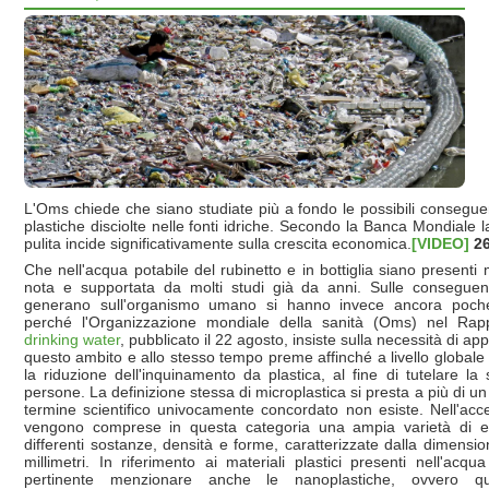
L'Oms chiede che siano studiate più a fondo le possibili conseguen
plastiche disciolte nelle fonti idriche. Secondo la Banca Mondiale
pulita incide significativamente sulla crescita economica.
[VIDEO]
26
Che nell'acqua potabile del rubinetto e in bottiglia siano presenti
nota e supportata da molti studi già da anni. Sulle consegue
generano sull'organismo umano si hanno invece ancora poche
perché l'Organizzazione mondiale della sanità (Oms) nel Ra
drinking water
, pubblicato il 22 agosto, insiste sulla necessità di app
questo ambito e allo stesso tempo preme affinché a livello globale s
la riduzione dell'inquinamento da plastica, al fine di tutelare la
persone. La definizione stessa di microplastica si presta a più di u
termine scientifico univocamente concordato non esiste. Nell'acc
vengono comprese in questa categoria una ampia varietà di e
differenti sostanze, densità e forme, caratterizzate dalla dimensio
millimetri. In riferimento ai materiali plastici presenti nell'ac
pertinente menzionare anche le nanoplastiche, ovvero qu