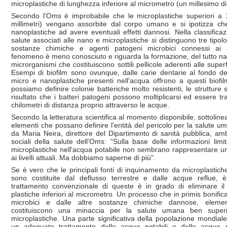
microplastiche di lunghezza inferiore al micrometro (un millesimo di 
Secondo l'Oms è improbabile che le microplastiche superiori a 
millimetri) vengano assorbite dal corpo umano e si ipotizza c
nanoplastiche ad avere eventuali effetti dannosi. Nella classificaz
salute associati alle nano e microplastiche si distinguono tre tipolog
sostanze chimiche e agenti patogeni microbici connessi ai bi
fenomeno è meno conosciuto e riguarda la formazione, del tutto nat
microrganismi che costituiscono sottili pellicole aderenti alle superf
Esempi di biofilm sono ovunque, dalle carie dentarie al fondo de
micro e nanoplastiche presenti nell'acqua offrono a questi biofi
possiamo definire colonie batteriche molto resistenti, le strutture s
risultato che i batteri patogeni possono moltiplicarsi ed essere tra
chilometri di distanza proprio attraverso le acque.
Secondo la letteratura scientifica al momento disponibile, sottolin
elementi che possano definire l'entità del pericolo per la salute 
da Maria Neira, direttore del Dipartimento di sanità pubblica, am
sociali della salute dell'Oms: “Sulla base delle informazioni lim
microplastiche nell'acqua potabile non sembrano rappresentare un 
ai livelli attuali. Ma dobbiamo saperne di più".
Se è vero che le principali fonti di inquinamento da microplastich
sono costituite dal deflusso terrestre e dalle acque reflue, è
trattamento convenzionale di queste è in grado di eliminare il 
plastiche inferiori al micrometro. Un processo che in primis bonific
microbici e dalle altre sostanze chimiche dannose, elemen
costituiscono una minaccia per la salute umana ben superi
microplastiche. Una parte significativa della popolazione mondial
un adeguato trattamento delle acque potabili e delle acque re