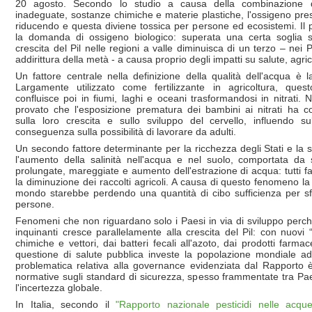
20 agosto. Secondo lo studio a causa della combinazione di
inadeguate, sostanze chimiche e materie plastiche, l'ossigeno pres
riducendo e questa diviene tossica per persone ed ecosistemi. Il p
la domanda di ossigeno biologico: superata una certa soglia 
crescita del Pil nelle regioni a valle diminuisca di un terzo – nei
addirittura della metà - a causa proprio degli impatti su salute, agri
Un fattore centrale nella definizione della qualità dell'acqua è 
Largamente utilizzato come fertilizzante in agricoltura, que
confluisce poi in fiumi, laghi e oceani trasformandosi in nitrati.
provato che l'esposizione prematura dei bambini ai nitrati ha 
sulla loro crescita e sullo sviluppo del cervello, influendo su
conseguenza sulla possibilità di lavorare da adulti.
Un secondo fattore determinante per la ricchezza degli Stati e la sa
l'aumento della salinità nell'acqua e nel suolo, comportata da 
prolungate, mareggiate e aumento dell'estrazione di acqua: tutti f
la diminuzione dei raccolti agricoli. A causa di questo fenomeno l
mondo starebbe perdendo una quantità di cibo sufficienza per sf
persone.
Fenomeni che non riguardano solo i Paesi in via di sviluppo perché
inquinanti cresce parallelamente alla crescita del Pil: con nuovi 
chimiche e vettori, dai batteri fecali all'azoto, dai prodotti farmace
questione di salute pubblica investe la popolazione mondiale ad
problematica relativa alla governance evidenziata dal Rapporto 
normative sugli standard di sicurezza, spesso frammentate tra P
l'incertezza globale.
In Italia, secondo il
"Rapporto nazionale pesticidi nelle acque