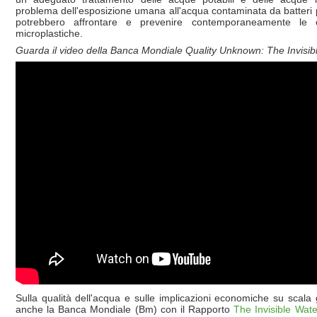
problema dell'esposizione umana all'acqua contaminata da batteri 
potrebbero affrontare e prevenire contemporaneamente le crit
microplastiche.
Guarda il video della Banca Mondiale Quality Unknown: The Invisibl
Sulla qualità dell'acqua e sulle implicazioni economiche su scala 
anche la Banca Mondiale (Bm) con il Rapporto
The Invisible Wate