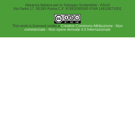
Alleanza Italiana per lo Sviluppo Sostenibile - ASviS
Via Farini 17, 00185 Roma C.F. 97893090585 P.IVA 14610671001
This work is licensed under a
Creative Commons Attribuzione - Non
commerciale - Non opere derivate 4.0 Internazionale