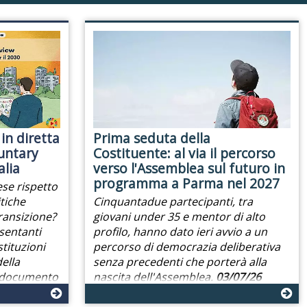
 in diretta
Prima seduta della
untary
Costituente: al via il percorso
alia
verso l'Assemblea sul futuro in
programma a Parma nel 2027
ese rispetto
tiche
Cinquantadue partecipanti, tra
transizione?
giovani under 35 e mentor di alto
sentanti
profilo, hanno dato ieri avvio a un
stituzioni
percorso di democrazia deliberativa
ella
senza precedenti che porterà alla
l documento
nascita dell'Assemblea.
03/07/26
/07/26