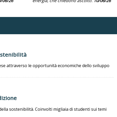
0/06/26
energia, che chiedono ascolto.
10/06/26
stenibilità
ese attraverso le opportunità economiche dello sviluppo
dizione
ella sostenibilità. Coinvolti migliaia di studenti sui temi