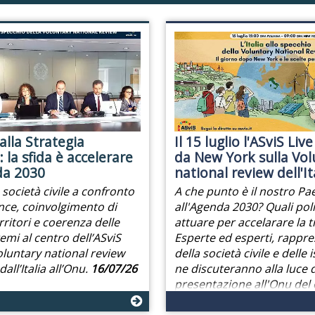
alla Strategia
Il 15 luglio l'ASviS Live
 la sfida è accelerare
da New York sulla Vol
da 2030
national review dell'It
e società civile a confronto
A che punto è il nostro Pa
ce, coinvolgimento di
all'Agenda 2030? Quali poli
rritori e coerenza delle
attuare per accelarare la 
 temi al centro dell’ASviS
Esperte ed esperti, rappre
Voluntary national review
della società civile e delle i
all’Italia all’Onu.
16/07/26
ne discuteranno alla luce d
presentazione all'Onu de
sulla posizione italiana.
06