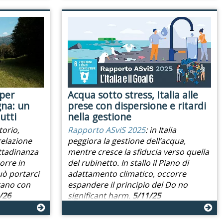
 per
Acqua sotto stress, Italia alle
na: un
prese con dispersione e ritardi
utti
nella gestione
torio,
Rapporto ASviS 2025
: in Italia
relazione
peggiora la gestione dell’acqua,
ittadinanza
mentre cresce la sfiducia verso quella
orre in
del rubinetto. In stallo il Piano di
uò portarci
adattamento climatico, occorre
tano con
espandere il principio del Do no
/26
significant harm.
5/11/25