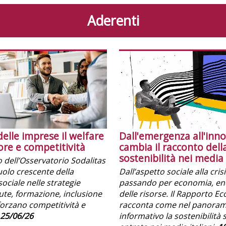
Aderenti
delle imprese il welfare
Dall'emergenza all'inn
ore e competitività
cambia il racconto dell
sostenibilità nei media 
o dell’Osservatorio Sodalitas
ruolo crescente della
Dall’aspetto sociale alla cri
sociale nelle strategie
passando per economia, ene
lute, formazione, inclusione
delle risorse. Il Rapporto E
forzano competitività e
racconta come nel panora
25/06/26
informativo la sostenibilità 