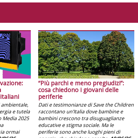
ovazione:
“Più parchi e meno pregiudizi”:
a
cosa chiedono i giovani delle
italiani
periferie
si ambientale,
Dati e testimonianze di Save the Children
rgia e tutela
raccontano un’Italia dove bambine e
co Media 2025
bambini crescono tra disuguaglianze
ma
educative e stigma sociale. Ma le
sia ormai
periferie sono anche luoghi pieni di