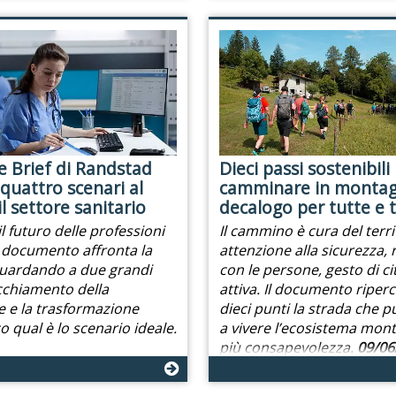
e Brief di Randstad
Dieci passi sostenibili
quattro scenari al
camminare in montag
l settore sanitario
decalogo per tutte e t
l futuro delle professioni
Il cammino è cura del terri
Il documento affronta la
attenzione alla sicurezza, 
ardando a due grandi
con le persone, gesto di c
ecchiamento della
attiva. Il documento riperc
 e la trasformazione
dieci punti la strada che p
co qual è lo scenario ideale.
a vivere l’ecosistema mon
più consapevolezza.
09/06