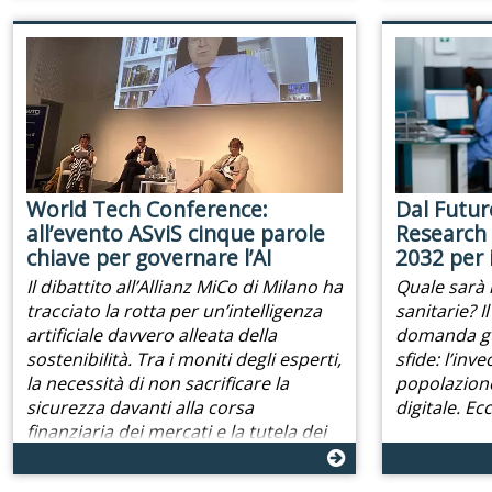
World Tech Conference:
Dal Futur
all’evento ASviS cinque parole
Research 
chiave per governare l’AI
2032 per i
Il dibattito all’Allianz MiCo di Milano ha
Quale sarà i
tracciato la rotta per un’intelligenza
sanitarie? 
artificiale davvero alleata della
domanda gu
sostenibilità. Tra i moniti degli esperti,
sfide: l’inv
la necessità di non sacrificare la
popolazione
sicurezza davanti alla corsa
digitale. Ec
finanziaria dei mercati e la tutela dei
lavoratori più giovani.
26/06/26