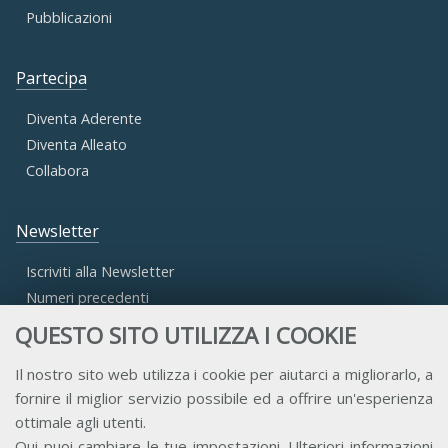
Pubblicazioni
Partecipa
Diventa Aderente
Diventa Alleato
Collabora
Newsletter
Iscriviti alla Newsletter
Numeri precedenti
QUESTO SITO UTILIZZA I COOKIE
Area Riservata
Il nostro sito web utilizza i cookie per aiutarci a migliorarlo, a
fornire il miglior servizio possibile ed a offrire un'esperienza
Accesso Aderenti
ottimale agli utenti.
Accesso Consulta
Qui
puoi cambiare le tue impostazioni. Ulteriori informazioni