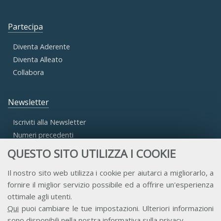
Partecipa
Diventa Aderente
Diventa Alleato
Collabora
Newsletter
Iscriviti alla Newsletter
Numeri precedenti
QUESTO SITO UTILIZZA I COOKIE
Area Riservata
Il nostro sito web utilizza i cookie per aiutarci a migliorarlo, a
fornire il miglior servizio possibile ed a offrire un'esperienza
Accesso Aderenti
ottimale agli utenti.
Accesso Consulta
Qui
puoi cambiare le tue impostazioni. Ulteriori informazioni
Accesso Team
sono disponibili nella nostra
informativa sulla privacy