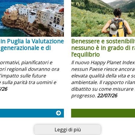
in Puglia la Valutazione
Benessere e sostenibili
 generazionale e di
nessuno è in grado di 
l’equilibrio
normativi, pianificatori e
Il nuovo Happy Planet Inde
i regionali dovranno ora
nessun Paese riesce ancora
’impatto sulle future
elevata qualità della vita e s
 sulla parità tra uomini e
ambientale. Il rapporto rilanc
/26
dibattito su come misurare 
progresso.
22/07/26
Leggi di più