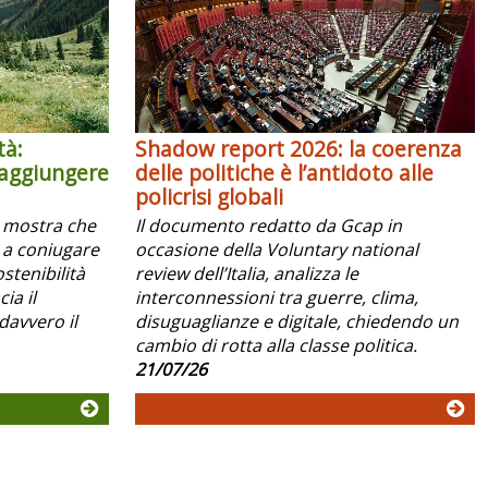
tà:
Shadow report 2026: la coerenza
raggiungere
delle politiche è l’antidoto alle
policrisi globali
x mostra che
Il documento redatto da Gcap in
 a coniugare
occasione della Voluntary national
ostenibilità
review dell’Italia, analizza le
ia il
interconnessioni tra guerre, clima,
davvero il
disuguaglianze e digitale, chiedendo un
cambio di rotta alla classe politica.
21/07/26