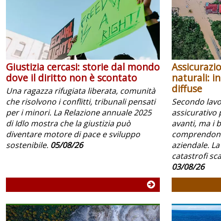
Giustizia cercasi: storie dal mondo
Assicurazio
dove il diritto non è scontato
naturali: i
diffuse
Una ragazza rifugiata liberata, comunità
che risolvono i conflitti, tribunali pensati
Secondo lavoc
per i minori. La Relazione annuale 2025
assicurativo 
di Idlo mostra che la giustizia può
avanti, ma i 
diventare motore di pace e sviluppo
comprendono 
sostenibile.
05/08/26
aziendale. La
catastrofi scar
03/08/26