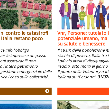
ni contro le catastrofi
Vnr, Persone: tutelato i
n Italia restano poco
potenziale umano, ma s
su salute e benessere
e.info l’obbligo
Il 18,6% della popolazione it
per le imprese è un passo
rischio di povertà, Italia tra
beni assicurabili non
i più alti livelli di disuguagli
l’intero patrimonio
redditi, otto morti al giorno 
 gestione emergenziale delle
Il punto della Voluntary nat
ica i costi sulla collettività.
italiana su “Persone”.
31/07