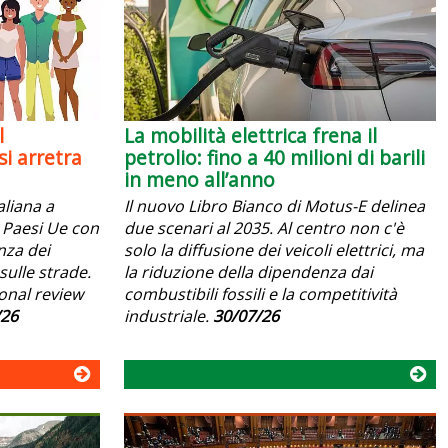
l
La mobilità elettrica frena il
i arretra
petrolio: fino a 40 milioni di barili
in meno all’anno
aliana a
Il nuovo Libro Bianco di Motus-E delinea
 i Paesi Ue con
due scenari al 2035. Al centro non c'è
anza dei
solo la diffusione dei veicoli elettrici, ma
sulle strade.
la riduzione della dipendenza dai
ional review
combustibili fossili e la competitività
/26
industriale.
30/07/26