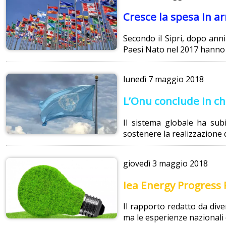
Cresce la spesa in ar
Secondo il Sipri, dopo anni 
Paesi Nato nel 2017 hanno sp
lunedì
7 maggio 2018
L’Onu conclude in ch
Il sistema globale ha sub
sostenere la realizzazione d
giovedì
3 maggio 2018
Iea Energy Progress 
Il rapporto redatto da dive
ma le esperienze nazionali 