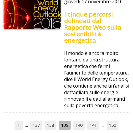
giovedì
17 novembre 2016
I cinque percorsi
delineati dal
Rapporto Weo sulla
sostenibilità
energetica
Il mondo è ancora molto
lontano da una struttura
energetica che fermi
l’aumento delle temperature,
dice il World Energy Outlook,
che contiene anche un’analisi
dettagliata sulle energie
rinnovabili e dati allarmanti
sulla povertà energetica.
1
137
138
139
140
141
150