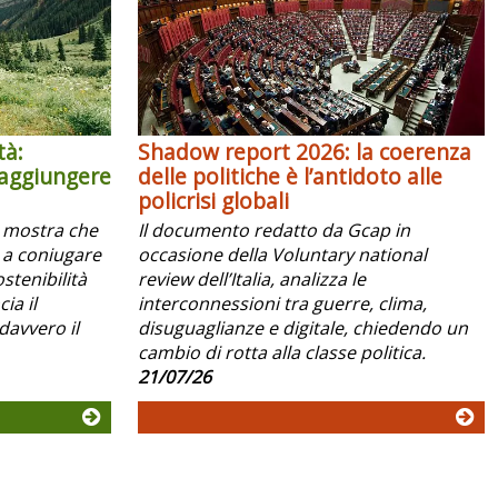
tà:
Shadow report 2026: la coerenza
raggiungere
delle politiche è l’antidoto alle
policrisi globali
x mostra che
Il documento redatto da Gcap in
 a coniugare
occasione della Voluntary national
ostenibilità
review dell’Italia, analizza le
ia il
interconnessioni tra guerre, clima,
davvero il
disuguaglianze e digitale, chiedendo un
cambio di rotta alla classe politica.
21/07/26