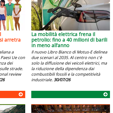
l
La mobilità elettrica frena il
i arretra
petrolio: fino a 40 milioni di barili
in meno all’anno
aliana a
Il nuovo Libro Bianco di Motus-E delinea
 i Paesi Ue con
due scenari al 2035. Al centro non c'è
anza dei
solo la diffusione dei veicoli elettrici, ma
sulle strade.
la riduzione della dipendenza dai
ional review
combustibili fossili e la competitività
/26
industriale.
30/07/26