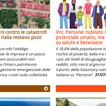
ni contro le catastrofi
Vnr, Persone: tutelato i
n Italia restano poco
potenziale umano, ma s
su salute e benessere
e.info l’obbligo
Il 18,6% della popolazione it
per le imprese è un passo
rischio di povertà, Italia tra
beni assicurabili non
i più alti livelli di disuguagli
l’intero patrimonio
redditi, otto morti al giorno 
 gestione emergenziale delle
Il punto della Voluntary nat
ica i costi sulla collettività.
italiana su “Persone”.
31/07