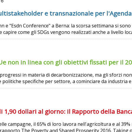
16
ltistakeholder e transnazionale per l'Agend
nn e "Esdn Conference" a Berna: la scorsa settimana si sono
 capire come gli SDGs vengono realizzati anche a livello loca
 non in linea con gli obiettivi fissati per il 20
 progressi in materia di decarbonizzazione, ma gli sforzi non 
politiche specifiche per settore, a cominciare da industria e 
 1,90 dollari al giorno: il Rapporto della Ban
elle campagne, il 65% di loro lavora nell'agricoltura e al 39%
l rapporto The Poverty and Shared Prosperity 2016. Taking o