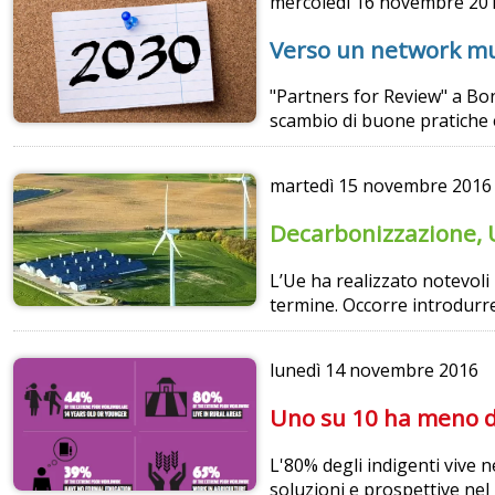
mercoledì
16 novembre 20
Verso un network mu
"Partners for Review" a Bo
scambio di buone pratiche e
martedì
15 novembre 2016
Decarbonizzazione, Ue
L’Ue ha realizzato notevoli
termine. Occorre introdurre 
lunedì
14 novembre 2016
Uno su 10 ha meno di
L'80% degli indigenti vive n
soluzioni e prospettive ne