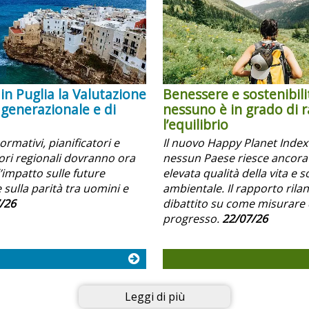
in Puglia la Valutazione
Benessere e sostenibili
 generazionale e di
nessuno è in grado di 
l’equilibrio
normativi, pianificatori e
Il nuovo Happy Planet Inde
i regionali dovranno ora
nessun Paese riesce ancora
’impatto sulle future
elevata qualità della vita e s
 sulla parità tra uomini e
ambientale. Il rapporto rilanc
/26
dibattito su come misurare 
progresso.
22/07/26
Leggi di più