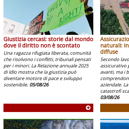
Giustizia cercasi: storie dal mondo
Assicurazio
dove il diritto non è scontato
naturali: i
diffuse
Una ragazza rifugiata liberata, comunità
che risolvono i conflitti, tribunali pensati
Secondo lavoc
per i minori. La Relazione annuale 2025
assicurativo 
di Idlo mostra che la giustizia può
avanti, ma i 
diventare motore di pace e sviluppo
comprendono 
sostenibile.
05/08/26
aziendale. La
catastrofi scar
03/08/26