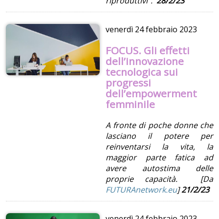
riproduttivi”.
28/2/23
venerdì
24 febbraio 2023
FOCUS. Gli effetti
dell’innovazione
tecnologica sui
progressi
dell’empowerment
femminile
A fronte di poche donne che
lasciano il potere per
reinventarsi la vita, la
maggior parte fatica ad
avere autostima delle
proprie capacità. [Da
FUTURAnetwork.eu
]
21/2/23
venerdì
24 febbraio 2023