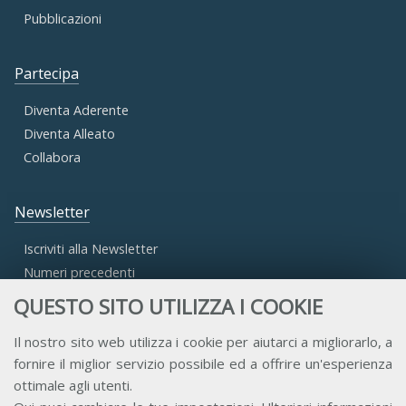
Pubblicazioni
Partecipa
Diventa Aderente
Diventa Alleato
Collabora
Newsletter
Iscriviti alla Newsletter
Numeri precedenti
QUESTO SITO UTILIZZA I COOKIE
Area Riservata
Il nostro sito web utilizza i cookie per aiutarci a migliorarlo, a
fornire il miglior servizio possibile ed a offrire un'esperienza
Accesso Aderenti
ottimale agli utenti.
Accesso Consulta