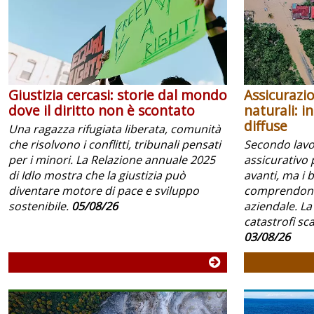
Giustizia cercasi: storie dal mondo
Assicurazio
dove il diritto non è scontato
naturali: i
diffuse
Una ragazza rifugiata liberata, comunità
che risolvono i conflitti, tribunali pensati
Secondo lavoc
per i minori. La Relazione annuale 2025
assicurativo 
di Idlo mostra che la giustizia può
avanti, ma i 
diventare motore di pace e sviluppo
comprendono 
sostenibile.
05/08/26
aziendale. La
catastrofi scar
03/08/26