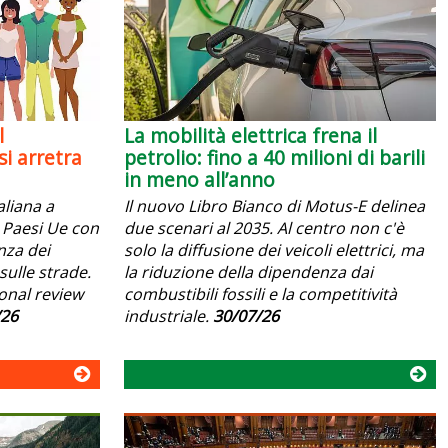
l
La mobilità elettrica frena il
i arretra
petrolio: fino a 40 milioni di barili
in meno all’anno
aliana a
Il nuovo Libro Bianco di Motus-E delinea
 i Paesi Ue con
due scenari al 2035. Al centro non c'è
anza dei
solo la diffusione dei veicoli elettrici, ma
sulle strade.
la riduzione della dipendenza dai
ional review
combustibili fossili e la competitività
/26
industriale.
30/07/26