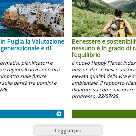
in Puglia la Valutazione
Benessere e sostenibili
 generazionale e di
nessuno è in grado di 
l’equilibrio
normativi, pianificatori e
Il nuovo Happy Planet Inde
i regionali dovranno ora
nessun Paese riesce ancora
’impatto sulle future
elevata qualità della vita e s
 sulla parità tra uomini e
ambientale. Il rapporto rilanc
/26
dibattito su come misurare 
progresso.
22/07/26
Leggi di più