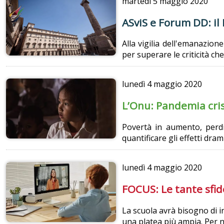
martedì
5 maggio 2020
ASviS e Forum DD: il
Alla vigilia dell'emanazio
per superare le criticità c
lunedì
4 maggio 2020
L’Onu: Pandemia cris
Povertà in aumento, perdi
quantificare gli effetti dram
lunedì
4 maggio 2020
FOCUS: Le tante sfid
La scuola avrà bisogno di in
una platea più ampia. Per n