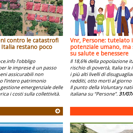
ni contro le catastrofi
Vnr, Persone: tutelato i
n Italia restano poco
potenziale umano, ma s
su salute e benessere
e.info l’obbligo
Il 18,6% della popolazione it
per le imprese è un passo
rischio di povertà, Italia tra
beni assicurabili non
i più alti livelli di disuguagli
l’intero patrimonio
redditi, otto morti al giorno 
 gestione emergenziale delle
Il punto della Voluntary nat
ica i costi sulla collettività.
italiana su “Persone”.
31/07