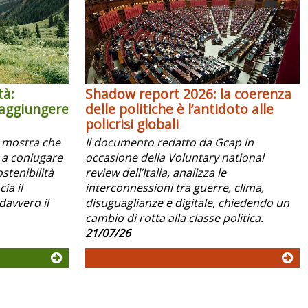
tà:
Shadow report 2026: la coerenza
raggiungere
delle politiche è l’antidoto alle
policrisi globali
x mostra che
Il documento redatto da Gcap in
 a coniugare
occasione della Voluntary national
ostenibilità
review dell’Italia, analizza le
ia il
interconnessioni tra guerre, clima,
davvero il
disuguaglianze e digitale, chiedendo un
cambio di rotta alla classe politica.
21/07/26