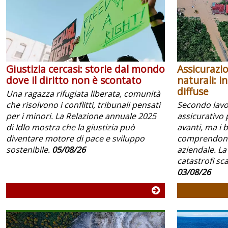
Giustizia cercasi: storie dal mondo
Assicurazio
dove il diritto non è scontato
naturali: i
diffuse
Una ragazza rifugiata liberata, comunità
che risolvono i conflitti, tribunali pensati
Secondo lavoc
per i minori. La Relazione annuale 2025
assicurativo 
di Idlo mostra che la giustizia può
avanti, ma i 
diventare motore di pace e sviluppo
comprendono 
sostenibile.
05/08/26
aziendale. La
catastrofi scar
03/08/26