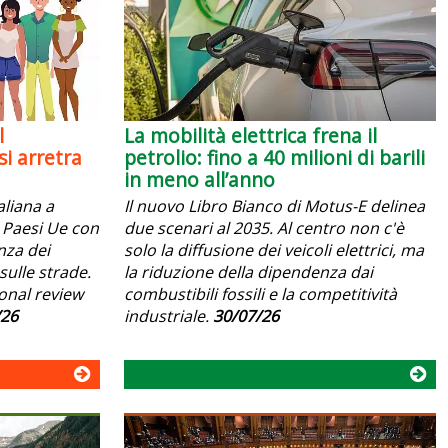
l
La mobilità elettrica frena il
i arretra
petrolio: fino a 40 milioni di barili
in meno all’anno
aliana a
Il nuovo Libro Bianco di Motus-E delinea
 i Paesi Ue con
due scenari al 2035. Al centro non c'è
anza dei
solo la diffusione dei veicoli elettrici, ma
sulle strade.
la riduzione della dipendenza dai
ional review
combustibili fossili e la competitività
/26
industriale.
30/07/26