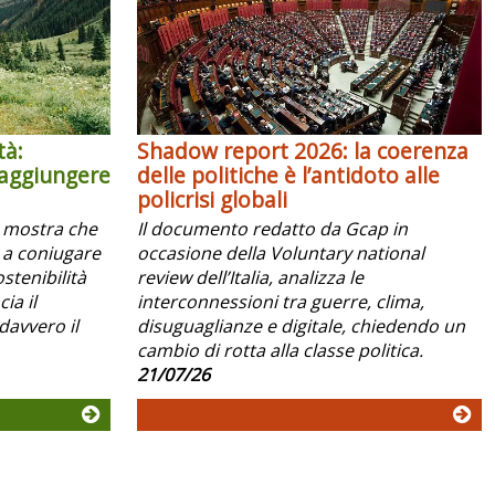
tà:
Shadow report 2026: la coerenza
raggiungere
delle politiche è l’antidoto alle
policrisi globali
x mostra che
Il documento redatto da Gcap in
 a coniugare
occasione della Voluntary national
ostenibilità
review dell’Italia, analizza le
ia il
interconnessioni tra guerre, clima,
davvero il
disuguaglianze e digitale, chiedendo un
cambio di rotta alla classe politica.
21/07/26