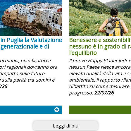
in Puglia la Valutazione
Benessere e sostenibili
 generazionale e di
nessuno è in grado di 
l’equilibrio
normativi, pianificatori e
Il nuovo Happy Planet Inde
i regionali dovranno ora
nessun Paese riesce ancora
’impatto sulle future
elevata qualità della vita e s
 sulla parità tra uomini e
ambientale. Il rapporto rilanc
/26
dibattito su come misurare 
progresso.
22/07/26
Leggi di più