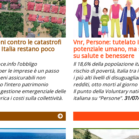
ni contro le catastrofi
Vnr, Persone: tutelato i
n Italia restano poco
potenziale umano, ma s
su salute e benessere
e.info l’obbligo
Il 18,6% della popolazione it
per le imprese è un passo
rischio di povertà, Italia tra
beni assicurabili non
i più alti livelli di disuguagli
l’intero patrimonio
redditi, otto morti al giorno 
 gestione emergenziale delle
Il punto della Voluntary nat
ica i costi sulla collettività.
italiana su “Persone”.
31/07