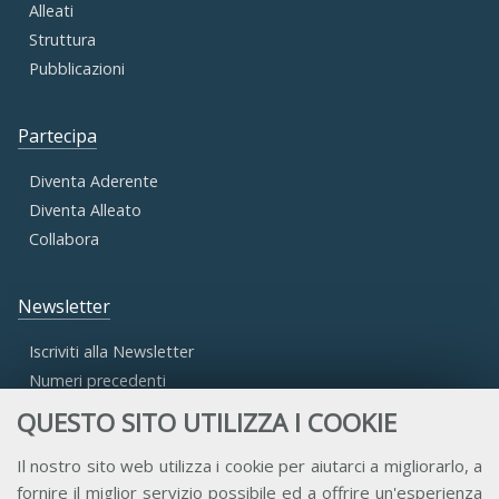
Alleati
Struttura
Pubblicazioni
Partecipa
Diventa Aderente
Diventa Alleato
Collabora
Newsletter
Iscriviti alla Newsletter
Numeri precedenti
QUESTO SITO UTILIZZA I COOKIE
Area Riservata
Il nostro sito web utilizza i cookie per aiutarci a migliorarlo, a
fornire il miglior servizio possibile ed a offrire un'esperienza
Accesso Aderenti