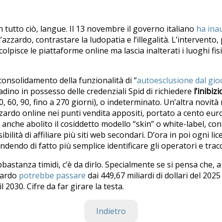
 tutto ciò, langue. Il 13 novembre il governo italiano
ha ina
’azzardo, contrastare la ludopatia e l’illegalità. L’intervento,
colpisce le piattaforme online ma lascia inalterati i luoghi fi
onsolidamento della funzionalità di “
autoesclusione dal gio
adino in possesso delle credenziali Spid di richiedere
l’inibiz
 60, 90, fino a 270 giorni), o indeterminato. Un’altra novità r
azzardo online nei punti vendita appositi, portato a cento eur
 anche abolito il cosiddetto modello “skin” o white-label, con
bilità di affiliare più siti web secondari. D’ora in poi ogni li
endendo di fatto più semplice identificare gli operatori e tracc
stanza timidi, c’è da dirlo. Specialmente se si pensa che, a li
zardo
potrebbe passare
dai 449,67 miliardi di dollari del 20
il 2030. Cifre da far girare la testa.
Indietro