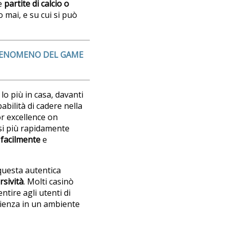
te
partite di calcio o
o mai, e su cui si può
 FENOMENO DEL GAME
 lo più in casa, davanti
bilità di cadere nella
or excellence on
rsi più rapidamente
facilmente
e
questa autentica
sività
. Molti casinò
tire agli utenti di
erienza in un ambiente