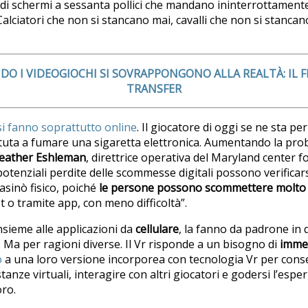
di schermi a sessanta pollici che mandano ininterrottamen
 Calciatori che non si stancano mai, cavalli che non si stancan
DO I VIDEOGIOCHI SI SOVRAPPONGONO ALLA REALTÀ: IL
TRANSFER
si fanno soprattutto online
. Il giocatore di oggi se ne sta per
tuta a fumare una sigaretta elettronica. Aumentando la proba
eather Eshleman
, direttrice operativa del Maryland center f
otenziali perdite delle scommesse digitali possono verifica
casinò fisico, poiché
le persone possono scommettere molto 
 o tramite app, con meno difficoltà”.
insieme alle applicazioni da
cellulare
, la fanno da padrone in 
. Ma per ragioni diverse. Il Vr risponde a un bisogno di
immer
o
a una loro versione incorporea con tecnologia Vr per consen
anze virtuali, interagire con altri giocatori e godersi l’esp
oro.