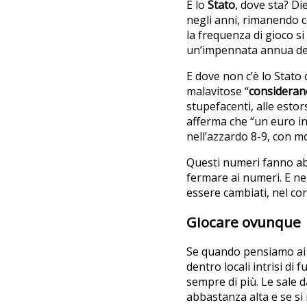
E lo
Stato
, dove sta? Di
negli anni, rimanendo c
la frequenza di gioco si 
un’impennata annua del
E dove non c’è lo Stato 
malavitose “
consideran
stupefacenti, alle estor
afferma che “un euro inv
nell’azzardo 8-9, con mo
Questi numeri fanno abb
fermare ai numeri. E 
essere cambiati, nel co
Giocare ovunque
Se quando pensiamo a
dentro locali intrisi d
sempre di più. Le sale 
abbastanza alta e se si 