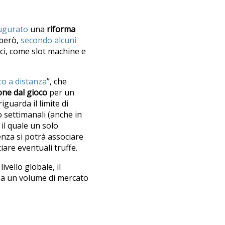
ugurato
una
riforma
 però,
secondo alcuni
sici, come slot machine e
co a distanza
”, che
ione dal gioco
per un
iguarda il limite di
o settimanali (anche in
 il quale un solo
cenza si potrà associare
iare eventuali truffe.
vello globale, il
25 a un volume di mercato