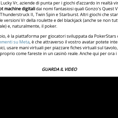
ucky Vr, aziende di punta per i giochi d’azzardo in realtà v
ot machine digitali
dai nomi fantasiosi quali Gonzo's Quest Vr
Thunderstruck II, Twin Spin e Starburst. Altri giochi che s
 versioni Vr della roulette e del blackjack (anche se non tu
le) e, naturalmente, il poker.
io, è la piattaforma per giocatori sviluppata da PokerStars c
ommenti su Meta
, è che attraverso il vostro avatar potete inte
i, usare mani virtuali per piazzare fiches virtuali sul tavolo,
proprio come fareste in un casinò reale. Anche qui per ora i s
GUARDA IL VIDEO