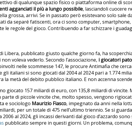
iettivo di qualunque spazio fisico o piattaforma online di s
enti agganciati il più a lungo possibile
, lasciandoli cuocere 
 bella grossa, arrivi. Se in passato però esistevano solo sale d
itati da separé fatiscenti, ora ci sono computer, smartphone,
le regole del gioco. Contribuendo a far schizzare i guadagni
di Libera, pubblicato giusto qualche giorno fa, ha scoperch
hi non voleva vederlo. Secondo l’associazione,
i giocatori pato
 coinvolti nelle scommesse 147, le procure Antimafia che cercan
li italiani si sono giocati dal 2004 al 2024 pari a 1.774 milia
a la metà del debito pubblico italiano. E non accenna scende
nno giocato 157 miliardi di euro, con 135,8 miliardi di vincite
an parte di piccole vincite che, molto spesso, vengono rigiocat
ta e sociologo
Maurizio Fiasco
, impegnato da anni nella lott
liardi, per un totale di 475 nell’ultimo triennio. Se si guard
2006 al 2024, gli incassi derivanti dal gioco d’azzardo sono s
as
pubblicato sempre in questi giorni. Un problema, comun