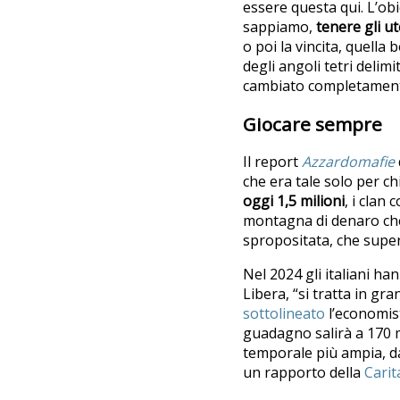
essere questa qui. L’ob
sappiamo,
tenere gli ut
o poi la vincita, quella
degli angoli tetri delim
cambiato completamente 
Giocare sempre
Il report
Azzardomafie
che era tale solo per c
oggi
1,5 milioni
, i clan
montagna di denaro che g
spropositata, che super
Nel 2024 gli italiani ha
Libera, “si tratta in gr
sottolineato
l’economis
guadagno salirà a 170 mi
temporale più ampia, da 
un rapporto della
Carit