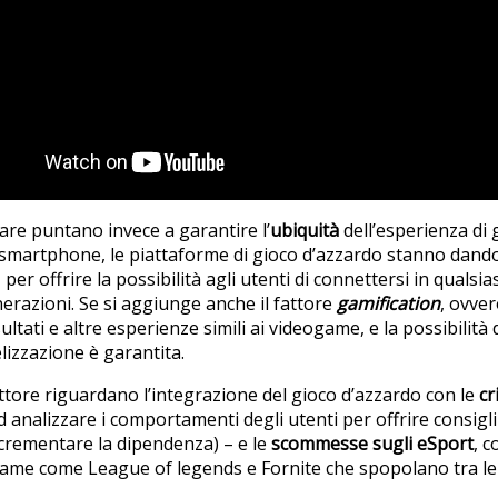
lare puntano invece a garantire l’
ubiquità
dell’esperienza di 
smartphone, le piattaforme di gioco d’azzardo stanno dando 
, per offrire la possibilità agli utenti di connettersi in quals
erazioni. Se si aggiunge anche il fattore
gamification
, ovver
sultati e altre esperienze simili ai videogame, e la possibilità 
elizzazione è garantita.
ettore riguardano l’integrazione del gioco d’azzardo con le
cr
 analizzare i comportamenti degli utenti per offrire consigl
incrementare la dipendenza) – e le
scommesse sugli eSport
, 
game come League of legends e Fornite che spopolano tra le 