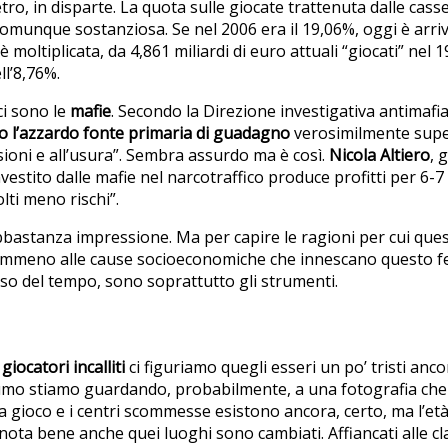
etro, in disparte. La quota sulle giocate trattenuta dalle cas
omunque sostanziosa. Se nel 2006 era il 19,06%, oggi è arriv
è moltiplicata, da 4,861 miliardi di euro attuali “giocati” nel 
l’8,76%.
ci sono le
mafie
. Secondo la Direzione investigativa antimafi
o l’azzardo fonte primaria di guadagno
verosimilmente superi
sioni e all’usura”. Sembra assurdo ma è così.
Nicola Altiero
, 
estito dalle mafie nel narcotraffico produce profitti per 6-7
lti meno rischi”.
astanza impressione. Ma per capire le ragioni per cui ques
nemmeno alle cause socioeconomiche che innescano questo 
rso del tempo, sono soprattutto gli strumenti.
i
giocatori incalliti
ci figuriamo quegli esseri un po’ tristi anco
i fumo stiamo guardando, probabilmente, a una fotografia che
da gioco e i centri scommesse esistono ancora, certo, ma l’e
nota bene anche quei luoghi sono cambiati. Affiancati alle cl