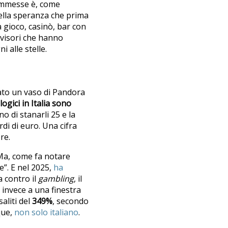
commesse è, come
nella speranza che prima
a gioco, casinò, bar con
 visori che hanno
 alle stelle.
iato un vaso di Pandora
logici in Italia sono
o di stanarli 25 e la
rdi di euro. Una cifra
re.
. Ma, come fa notare
e”. E nel 2025,
ha
a contro il
gambling
, il
a invece a una finestra
aliti del
349%
, secondo
que,
non solo italiano
.