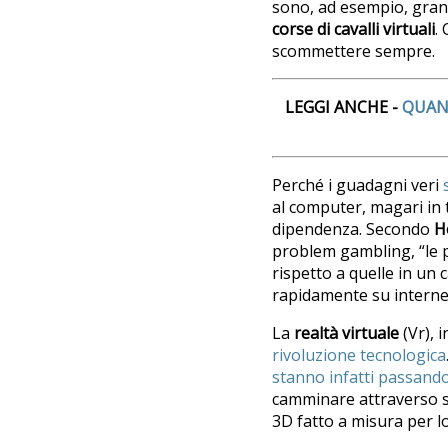
sono, ad esempio, gran
corse di cavalli virtuali
.
scommettere sempre.
LEGGI ANCHE -
QUAN
Perché i guadagni veri
al computer, magari in 
dipendenza. Secondo
H
problem gambling, “le p
rispetto a quelle in un 
rapidamente su internet
La
realtà virtuale
(Vr), 
rivoluzione tecnologica
stanno infatti passand
camminare attraverso st
3D fatto a misura per l