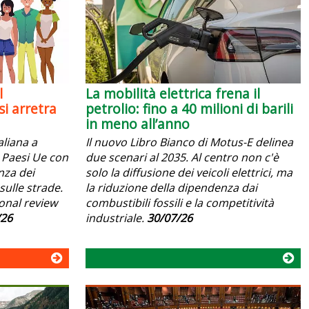
l
La mobilità elettrica frena il
i arretra
petrolio: fino a 40 milioni di barili
in meno all’anno
aliana a
Il nuovo Libro Bianco di Motus-E delinea
 i Paesi Ue con
due scenari al 2035. Al centro non c'è
anza dei
solo la diffusione dei veicoli elettrici, ma
sulle strade.
la riduzione della dipendenza dai
ional review
combustibili fossili e la competitività
/26
industriale.
30/07/26