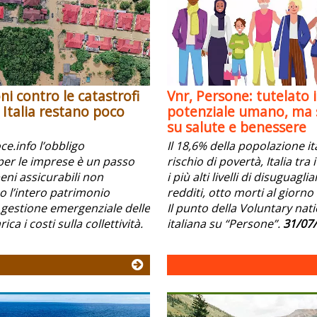
ni contro le catastrofi
Vnr, Persone: tutelato i
n Italia restano poco
potenziale umano, ma s
su salute e benessere
e.info l’obbligo
Il 18,6% della popolazione it
per le imprese è un passo
rischio di povertà, Italia tra
beni assicurabili non
i più alti livelli di disuguagli
l’intero patrimonio
redditi, otto morti al giorno 
 gestione emergenziale delle
Il punto della Voluntary nat
ica i costi sulla collettività.
italiana su “Persone”.
31/07