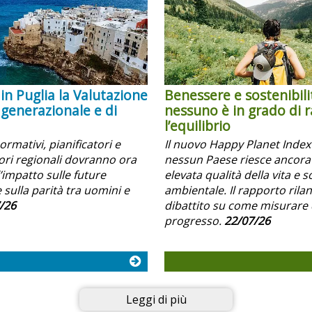
in Puglia la Valutazione
Benessere e sostenibili
 generazionale e di
nessuno è in grado di 
l’equilibrio
normativi, pianificatori e
Il nuovo Happy Planet Inde
i regionali dovranno ora
nessun Paese riesce ancora
’impatto sulle future
elevata qualità della vita e s
 sulla parità tra uomini e
ambientale. Il rapporto rilanc
/26
dibattito su come misurare 
progresso.
22/07/26
Leggi di più