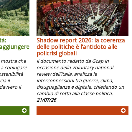
tà:
Shadow report 2026: la coerenza
raggiungere
delle politiche è l’antidoto alle
policrisi globali
x mostra che
Il documento redatto da Gcap in
 a coniugare
occasione della Voluntary national
ostenibilità
review dell’Italia, analizza le
ia il
interconnessioni tra guerre, clima,
davvero il
disuguaglianze e digitale, chiedendo un
cambio di rotta alla classe politica.
21/07/26