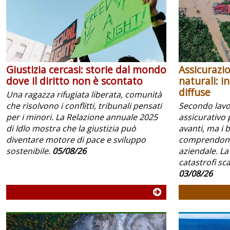
Giustizia cercasi: storie dal mondo
Assicurazio
dove il diritto non è scontato
naturali: i
diffuse
Una ragazza rifugiata liberata, comunità
che risolvono i conflitti, tribunali pensati
Secondo lavoc
per i minori. La Relazione annuale 2025
assicurativo 
di Idlo mostra che la giustizia può
avanti, ma i 
diventare motore di pace e sviluppo
comprendono 
sostenibile.
05/08/26
aziendale. La
catastrofi scar
03/08/26