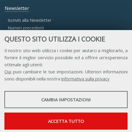
Newsletter
Iscriviti alla Newsletter
Numeri precedenti
QUESTO SITO UTILIZZA I COOKIE
Area Riservata
Il nostro sito web utilizza i cookie per aiutarci a migliorarlo, a
fornire il miglior servizio possibile ed a offrire un'esperienza
Accesso Aderenti
ottimale agli utenti.
Accesso Consulta
Qui
puoi cambiare le tue impostazioni. Ulteriori informazioni
Accesso Team
sono disponibili nella nostra
informativa sulla privacy
STATISTICHE
CAMBIA IMPOSTAZIONI
Strumenti statistici che raccolgono dati anonimi sull'utilizzo e la
funzionalità del sito web.
Contatti
Privacy
Trasparenza
Credits
Mostra maggiori informazioni
ACCETTA TUTTO
Google Analytics