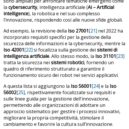
sono ampliati per affrontare tematiche emergenti come
la
cybersecurity
, intelligenza artificiale (
Ai – Artificial
intelligence
), la robotica e nel suo complesso
l’innovazione, rispondendo così alle nuove sfide globali.
Ad esempio, la revisione della
Iso 27001
[21]
nel 2022 ha
incorporato requisiti specifici per la gestione della
sicurezza delle informazioni e la cybersecurity, mentre la
Iso 42001
[22]
si focalizza sulla gestione dei
sistemi di
intelligenza artificiale
. Allo stesso modo, la
Iso 31101
[23]
tratta la sicurezza nei
sistemi robotici
, fornendo un
quadro di riferimento strutturato a garantire il
funzionamento sicuro dei robot nei servizi applicativi.
A questa lista si aggiungono la
Iso 56001
[24]
e la
Iso
56002
[25]
, rispettivamente focalizzate sui requisiti e
sulle linee guida per la gestione dell'innovazione,
permettendo alle organizzazioni di adottare un
approccio sistematico per gestire i processi innovativi,
migliorare la propria competitività, stimolare il
cambiamento e favorire la cultura sull’innovazione.