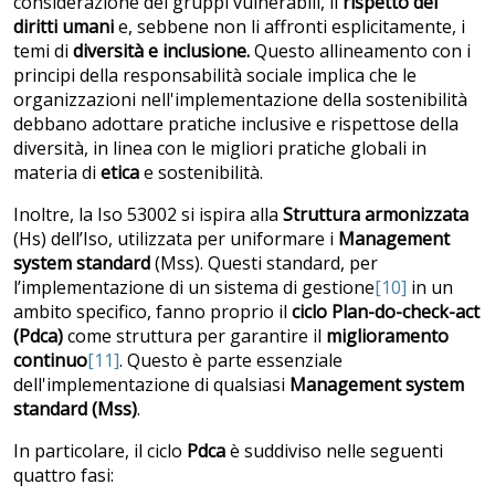
considerazione dei gruppi vulnerabili, il
rispetto dei
diritti umani
e, sebbene non li affronti esplicitamente, i
temi di
diversità e inclusione.
Questo allineamento con i
principi della responsabilità sociale implica che le
organizzazioni nell'implementazione della sostenibilità
debbano adottare pratiche inclusive e rispettose della
diversità, in linea con le migliori pratiche globali in
materia di
etica
e sostenibilità.
Inoltre, la Iso 53002 si ispira alla
Struttura armonizzata
(Hs) dell’Iso, utilizzata per uniformare i
Management
system standard
(Mss). Questi standard, per
l’implementazione di un sistema di gestione
[10]
in un
ambito specifico, fanno proprio il
ciclo Plan-do-check-act
(Pdca)
come struttura per garantire il
miglioramento
continuo
[11]
. Questo è parte essenziale
dell'implementazione di qualsiasi
Management system
standard (Mss)
.
In particolare, il ciclo
Pdca
è suddiviso nelle seguenti
quattro fasi: