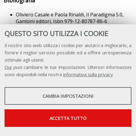
Bibliografia
Oliviero Casale e Paola Rinaldi, Il Paradigma 5.0,
Gambini editori, Isbn 979-12-80787-86-6
Oliviero Casale, Rick Fernandez, Alvaro Reynoso,
QUESTO SITO UTILIZZA I COOKIE
Piergiuseppe Cassone, Paola Rinaldi, Marco Cibien,
Antifragility and Innovation Management: The
Il nostro sito web utilizza i cookie per aiutarci a migliorarlo, a
journey from resilience, through transilience
fornire il miglior servizio possibile ed a offrire un'esperienza
towards antifragility in innovation management;
ottimale agli utenti.
Ebook formato Kindle, Isbn 979-12-210-6647-0
Qui
puoi cambiare le tue impostazioni. Ulteriori informazioni
sono disponibili nella nostra
informativa sulla privacy
[1]
Cfr. Iso 26000; sviluppo sostenibile: sviluppo che
STATISTICHE
soddisfa i bisogni del presente senza compromettere la
CAMBIA IMPOSTAZIONI
possibilità delle future generazioni di soddisfare i propri
Strumenti statistici che raccolgono dati anonimi sull'utilizzo e la
bisogni.
funzionalità del sito web.
[2]
Cfr. Global reporting initiative: gli standard Gri
Mostra maggiori informazioni
ACCETTA TUTTO
rappresentano un quadro riconosciuto a livello
Google Analytics
mondiale per la rendicontazione sulla sostenibilità,
SERVIZI FACOLTATVI