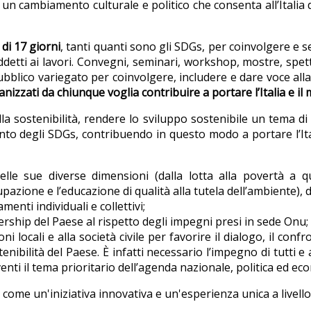
e un cambiamento culturale e politico che consenta all’Italia 
 di 17 giorni
, tanti quanti sono gli SDGs, per coinvolgere e 
detti ai lavori. Convegni, seminari, workshop, mostre, spetta
blico variegato per coinvolgere, includere e dare voce alla s
nizzati da chiunque voglia contribuire a portare l’Italia e i
lla sostenibilità, rendere lo sviluppo sostenibile un tema di
degli SDGs, contribuendo in questo modo a portare l’Italia 
nelle sue diverse dimensioni (dalla lotta alla povertà a q
pazione e l’educazione di qualità alla tutela dell’ambiente), d
ti individuali e collettivi;
ership del Paese al rispetto degli impegni presi in sede Onu;
ni locali e alla società civile per favorire il dialogo, il conf
bilità del Paese. È infatti necessario l’impegno di tutti e a tu
iventi il tema prioritario dell’agenda nazionale, politica ed e
come un'iniziativa innovativa e un'esperienza unica a livell