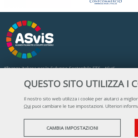
Alleanza Italiana per lo Sviluppo Sostenibile ETS - ASviS
Via Farini 17, 00185 Roma
QUESTO SITO UTILIZZA I 
C.F. 97893090585 P.IVA 14610671001
Il nostro sito web utilizza i cookie per aiutarci a miglior
Qui
puoi cambiare le tue impostazioni. Ulteriori informa
STATISTICHE
CAMBIA IMPOSTAZIONI
Strumenti statistici che raccolgono dati anonimi