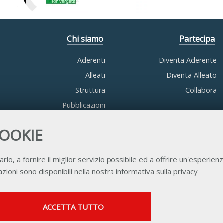
Chi siamo
Partecipa
Aderenti
Diventa Aderente
Alleati
Diventa Alleato
Struttura
Collabora
Pubblicazioni
COOKIE
arlo, a fornire il miglior servizio possibile ed a offrire un'esperienz
zioni sono disponibili nella nostra
informativa sulla privacy
Contatti
Privacy
Trasparenza
Credits
SERVIZI FACOLTATVI
ACCETTA TUTTO
Questi cookie vengono utilizzati per abilitare servizi di