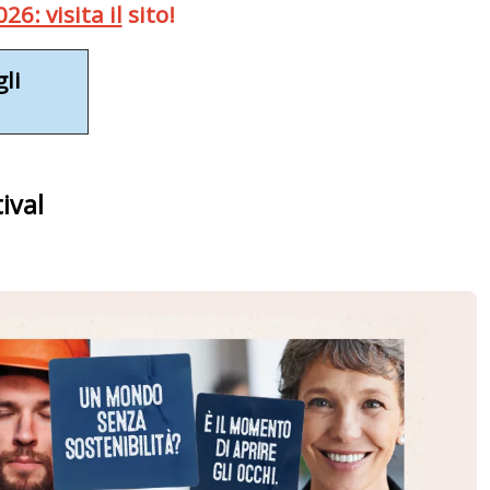
6: visita il
sito!
gli
ival