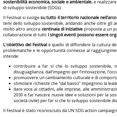
sostenibilità economica, sociale e ambientale
, e realizzar
di sviluppo sostenibile (SDGs).
Il Festival si svolge
su tutto il territorio nazionale nell’arco
temi dello sviluppo sostenibile, andando anche oltre gli ad
molto altro ancora:
centinaia di iniziative
proposte a un pub
collaborazione di tutti:
i singoli eventi possono essere orga
L'obiettivo del Festival
è quello di diffondere la cultura de
problematiche e le opportunità connesse al raggiungimento 
intende:
contribuire a far sì che lo sviluppo sostenibile, 
disuguaglianza, dall’impegno per l’innovazione, l’occu
promuovere un cambiamento culturale e di comportamen
stimolare richieste che "dal basso" impegnino la lead
dare voce ai cittadini, alle imprese, alle amministrazio
2030 e far nascere nuove idee e soluzioni per la sosteni
società civile) per far sì che lo sviluppo sostenibile d
Il Festival è stato riconosciuto da UN SDG action campaign 