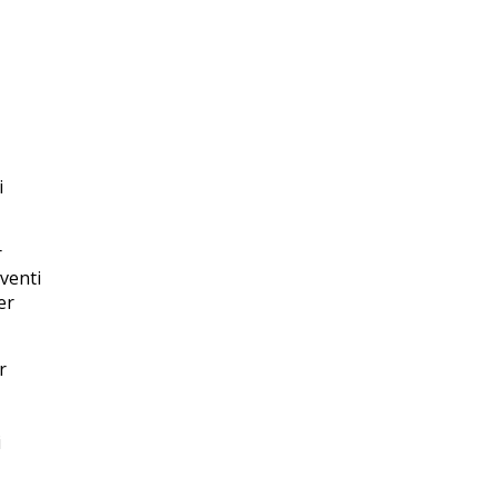
i
r
venti
er
r
i