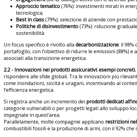
Approccio tematico
(76%): investimenti mirati in ener
tecnologica;
Best in class
(79%): selezione di aziende con prestazio
Politiche di disinvestimento
(73%): riduzione graduale d
sostenibilità.
Un focus specifico è rivolto alla
decarbonizzazione
: il 98%
portafoglio, con l’obiettivo di ridurre le emissioni (88%) e 
associati alla transizione energetica.
2.2 - Innovazioni nei prodotti assicurativi: esempi concreti.
rispondere alle sfide globali. Tra le innovazioni più rilevan
come inondazioni, siccità e uragani, incentivando al cont
l’efficienza energetica.
Si registra anche un incremento dei
prodotti dedicati all’i
categorie vulnerabili o per progetti legati allo sviluppo l
impegnate in quest’area.
Parallelamente, molte compagnie applicano
restrizioni ne
combustibili fossili e la produzione di armi, con il 92% che 