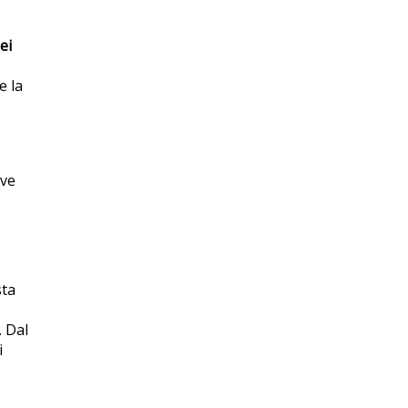
ei
e la
ove
sta
. Dal
i