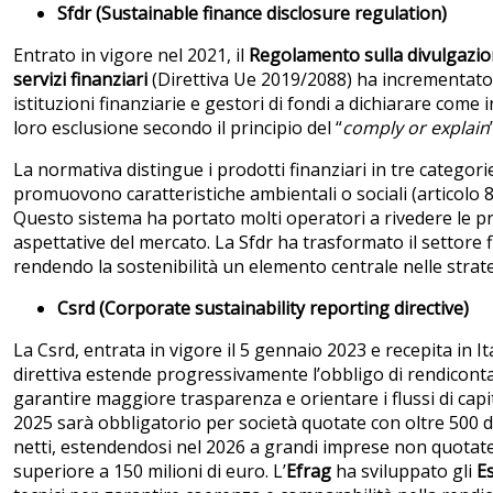
Sfdr (Sustainable finance disclosure regulation)
Entrato in vigore nel 2021, il
Regolamento sulla divulgazione
servizi finanziari
(Direttiva Ue 2019/2088) ha incrementato 
istituzioni finanziarie e gestori di fondi a dichiarare come in
loro esclusione secondo il principio del “
comply or explain
La normativa distingue i prodotti finanziari in tre categorie:
promuovono caratteristiche ambientali o sociali (articolo 8) e
Questo sistema ha portato molti operatori a rivedere le pro
aspettative del mercato. La Sfdr ha trasformato il settore 
rendendo la sostenibilità un elemento centrale nelle strat
Csrd (Corporate sustainability reporting directive)
La Csrd, entrata in vigore il 5 gennaio 2023 e recepita in I
direttiva estende progressivamente l’obbligo di rendiconta
garantire maggiore trasparenza e orientare i flussi di capit
2025 sarà obbligatorio per società quotate con oltre 500 di
netti, estendendosi nel 2026 a grandi imprese non quotate
superiore a 150 milioni di euro. L’
Efrag
ha sviluppato gli
E