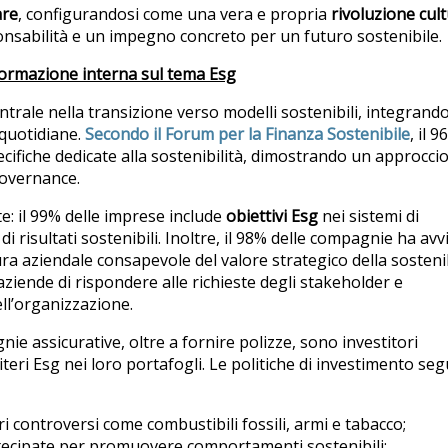
are
, configurandosi come una vera e propria
rivoluzione cul
onsabilità e un impegno concreto per un futuro sostenibile.
 formazione interna sul tema Esg
ale nella transizione verso modelli sostenibili, integrando
 quotidiane.
Secondo il Forum per la Finanza Sostenibile
, il 
ecifiche dedicate alla sostenibilità, dimostrando un approcci
 governance.
e: il 99% delle imprese include
obiettivi Esg
nei sistemi di
 risultati sostenibili. Inoltre, il 98% delle compagnie ha avv
a aziendale consapevole del valore strategico della sostenib
ziende di rispondere alle richieste degli stakeholder e
dell’organizzazione.
e assicurative, oltre a fornire polizze, sono investitori
riteri Esg nei loro portafogli. Le politiche di investimento s
ri controversi come combustibili fossili, armi e tabacco;
rtecipate per promuovere comportamenti sostenibili;