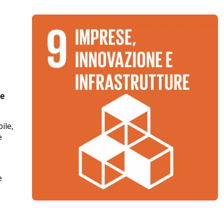
 e
ile,
e
e