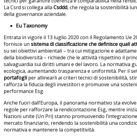
tecnici per garantire coerenza e comparabilità nella rendi
La Csrd si collega alla
Csddd
, che regola la sostenibilità l
della governance aziendale.
Eu Taxonomy
Entrata in vigore il 13 luglio 2020 con il Regolamento Ue
fornisce un
sistema di classificazione che definisce quali 
su sei obiettivi ambientali – tra cui mitigazione e adatta
della biodiversità – richiede che le attività rispettino il princ
salvaguardia sui diritti umani e del lavoro. La normativa g
ecologica, aumentando trasparenza e uniformità. Per il se
portafogli
per allinearli ai criteri tecnici di sostenibilità
rafforza la fiducia degli investitori e promuove una sosten
performance Esg.
Anche fuori dall’Europa, il panorama normativo sta evolve
regole per rafforzare la rendicontazione Esg, mentre inizia
Nazioni unite (Un Pri) stanno promuovendo l’integrazione d
mercato finanziario, rendendo la sostenibilità una condizio
normativa e mantenere la competitività.