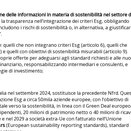
 delle informazioni in materia di sostenibilità nel settore d
la trasparenza nell’integrazione dei criteri Esg, obbligando
cludono i rischi di sostenibilità o, in alternativa, a giustificar
”.
 quelli che non integrano criteri Esg (articolo 6), quelli che
 quelli con obiettivi di sostenibilità misurabili (articolo 9).
prie offerte per adeguarsi agli standard richiesti e alle nu
finanziario, responsabilizzando intermediari e consulenti, e
egie di investimento;
talia nel settembre 2024, sostituisce la precedente Nfrd. Que
zione Esg a circa 50mila aziende europee, con l’obiettivo di
ale verso la sostenibilità, in linea con il Green Deal europeo
pendenti, 20 milioni di patrimonio netto o 40 milioni di ricav
 e nel 2029 a società extra-Ue con fatturato nell’Unione
srs
(European sustainability reporting standards), standard