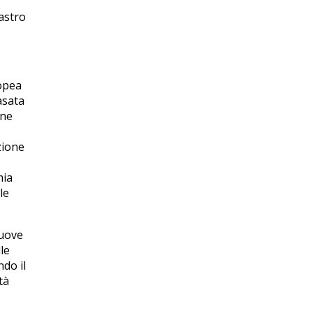
lastro
ropea
asata
one
zione
mia
le
nuove
le
do il
tà