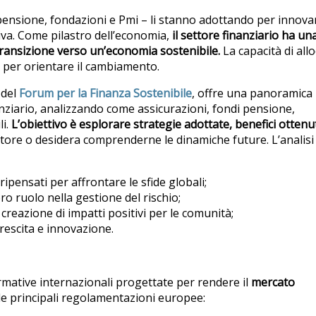
i pensione, fondazioni e Pmi – li stanno adottando per innova
tiva. Come pilastro dell’economia,
il settore finanziario ha un
transizione verso un’economia sostenibile.
La capacità di all
le per orientare il cambiamento.
 del
Forum per la Finanza Sostenibile
, offre una panoramica
nanziario, analizzando come assicurazioni, fondi pensione,
li.
L’obiettivo è esplorare strategie adottate, benefici ottenut
ttore o desidera comprenderne le dinamiche future. L’analisi 
ipensati per affrontare le sfide globali;
loro ruolo nella gestione del rischio;
a creazione di impatti positivi per le comunità;
rescita e innovazione.
rmative internazionali progettate per rendere il
mercato
 le principali regolamentazioni europee: