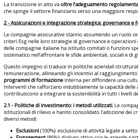
La transizione in atto va
oltre l’adeguamento regolament
che spinge il settore finanziario verso una maggiore resp
2 - Assicurazioni e integrazione strategica: governance e
Le compagnie assicurative stanno assumendo un ruolo centr
criteri Esg nelle loro strategie di governance e operazioni
delle compagnie italiane ha istituito comitati o funzioni sp
sistematico nell’affrontare le sfide ambientali, sociali e di
Questo impegno si traduce in politiche aziendali strutturat
remunerazione, allineando gli incentivi al raggiungimento di
programmi di formazione
interna per diffondere una cultur
Interventi che rafforzano indubbiamente la capacità delle a
contribuiscono a integrare la sostenibilità in tutti i livelli 
2.1 - Politiche di investimento: i metodi utilizzati.
Le compagni
istituzionali di rilievo e hanno consolidato l’adozione dei c
diversi metodi:
Esclusioni
(100%): esclusione di attività legate a setto
Engagement
(86%): dialogo attivo con le aziende pa