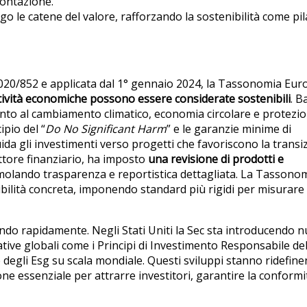
contazione.
ungo le catene del valore, rafforzando la sostenibilità come pi
 2020/852 e applicata dal 1° gennaio 2024, la Tassonomia Eu
attività economiche possono essere considerate sostenibili
. B
mento al cambiamento climatico, economia circolare e protezi
ipio del “
Do No Significant Harm
” e le garanzie minime di
uida gli investimenti verso progetti che favoriscono la transi
ttore finanziario, ha imposto
una revisione di prodotti e
, stimolando trasparenza e reportistica dettagliata. La Tassono
ibilità concreta, imponendo standard più rigidi per misurare 
ndo rapidamente. Negli Stati Uniti la Sec sta introducendo 
tive globali come i Principi di Investimento Responsabile del
egli Esg su scala mondiale. Questi sviluppi stanno ridefinen
ne essenziale per attrarre investitori, garantire la conformi