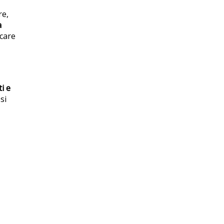
re,
a
ocare
i e
si