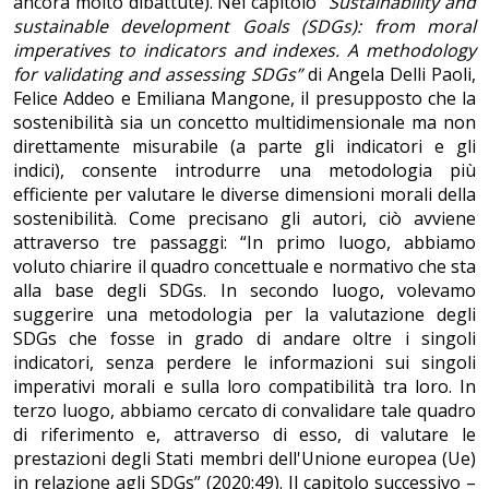
ancora molto dibattute). Nel capitolo “
Sustainability and
sustainable development Goals (SDGs): from moral
imperatives to indicators and indexes.
A methodology
for validating and assessing SDGs”
di Angela Delli Paoli,
Felice Addeo e Emiliana Mangone, il presupposto che la
sostenibilità sia un concetto multidimensionale ma non
direttamente misurabile (a parte gli indicatori e gli
indici), consente introdurre una metodologia più
efficiente per valutare le diverse dimensioni morali della
sostenibilità. Come precisano gli autori, ciò avviene
attraverso tre passaggi: “In primo luogo, abbiamo
voluto chiarire il quadro concettuale e normativo che sta
alla base degli SDGs. In secondo luogo, volevamo
suggerire una metodologia per la valutazione degli
SDGs che fosse in grado di andare oltre i singoli
indicatori, senza perdere le informazioni sui singoli
imperativi morali e sulla loro compatibilità tra loro. In
terzo luogo, abbiamo cercato di convalidare tale quadro
di riferimento e, attraverso di esso, di valutare le
prestazioni degli Stati membri dell'Unione europea (Ue)
in relazione agli SDGs” (2020:49). Il capitolo successivo –