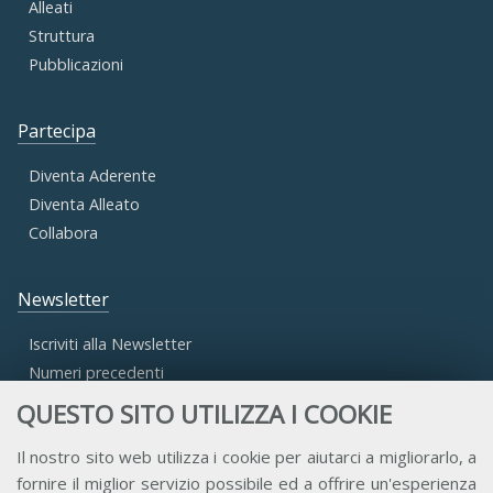
Alleati
Struttura
Pubblicazioni
Partecipa
Diventa Aderente
Diventa Alleato
Collabora
Newsletter
Iscriviti alla Newsletter
Numeri precedenti
QUESTO SITO UTILIZZA I COOKIE
Area Riservata
Il nostro sito web utilizza i cookie per aiutarci a migliorarlo, a
fornire il miglior servizio possibile ed a offrire un'esperienza
Accesso Aderenti