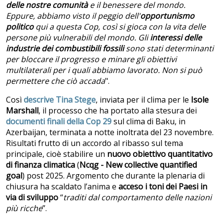
delle nostre comunità
e il benessere del mondo.
Eppure, abbiamo visto il peggio dell'
opportunismo
politico
qui a questa Cop, così si gioca con la vita delle
persone più vulnerabili del mondo. Gli
interessi delle
industrie dei combustibili fossili
sono stati determinanti
per bloccare il progresso e minare gli obiettivi
multilaterali per i quali abbiamo lavorato. Non si può
permettere che ciò accada
".
Così
descrive Tina Stege
, inviata per il clima per le
Isole
Marshall
, il processo che ha portato alla stesura dei
documenti finali della
Cop 29
sul clima di Baku, in
Azerbaijan, terminata a notte inoltrata del 23 novembre.
Risultati frutto di un accordo al ribasso sul tema
principale, cioè stabilire un
nuovo obiettivo quantitativo
di finanza climatica
(
Ncqg - New collective quantified
goal
) post 2025. Argomento che durante la plenaria di
chiusura ha scaldato l’anima e
acceso i toni dei Paesi in
via di sviluppo
“
traditi dal comportamento delle nazioni
più ricche
”.