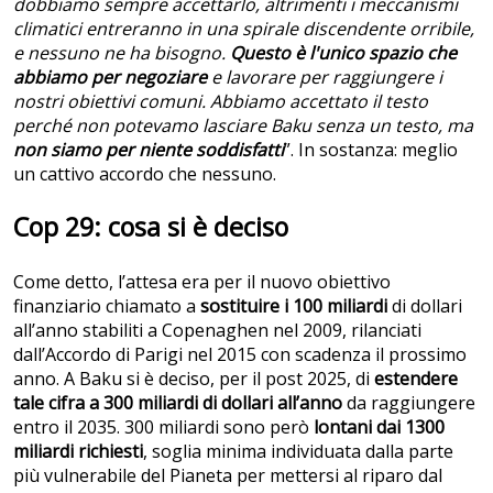
dobbiamo sempre accettarlo, altrimenti i meccanismi
climatici entreranno in una spirale discendente orribile,
e nessuno ne ha bisogno.
Questo è l'unico spazio che
abbiamo per negoziare
e lavorare per raggiungere i
nostri obiettivi comuni. Abbiamo accettato il testo
perché non potevamo lasciare Baku senza un testo, ma
non siamo per niente soddisfatti
”. In sostanza: meglio
un cattivo accordo che nessuno.
Cop 29: cosa si è deciso
Come detto, l’attesa era per il nuovo obiettivo
finanziario chiamato a
sostituire i 100 miliardi
di dollari
all’anno stabiliti a Copenaghen nel 2009, rilanciati
dall’Accordo di Parigi nel 2015 con scadenza il prossimo
anno. A Baku si è deciso, per il post 2025, di
estendere
tale cifra a 300 miliardi di dollari all’anno
da raggiungere
entro il 2035. 300 miliardi sono però
lontani dai
1300
miliardi richiesti
, soglia minima individuata dalla parte
più vulnerabile del Pianeta per mettersi al riparo dal