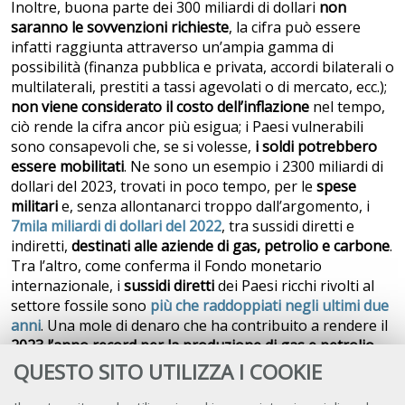
Inoltre, buona parte dei 300 miliardi di dollari
non
saranno le sovvenzioni richieste
, la cifra può essere
infatti raggiunta attraverso un’ampia gamma di
possibilità (finanza pubblica e privata, accordi bilaterali o
multilaterali, prestiti a tassi agevolati o di mercato, ecc.);
non viene considerato il costo dell’inflazione
nel tempo,
ciò rende la cifra ancor più esigua; i Paesi vulnerabili
sono consapevoli che, se si volesse,
i soldi potrebbero
essere mobilitati
. Ne sono un esempio i 2300 miliardi di
dollari del 2023, trovati in poco tempo, per le
spese
militari
e, senza allontanarci troppo dall’argomento, i
7mila miliardi di dollari del 2022
, tra sussidi diretti e
indiretti,
destinati alle aziende di gas, petrolio e carbone
.
Tra l’altro, come conferma il Fondo monetario
internazionale, i
sussidi diretti
dei Paesi ricchi rivolti al
settore fossile sono
più che raddoppiati negli ultimi due
anni
. Una mole di denaro che ha contribuito a rendere il
2023 l’anno record per la produzione di gas e petrolio
nel mondo e che incentiva il
95% delle compagnie fossili
QUESTO SITO UTILIZZA I COOKIE
(sulle oltre 1700 analizzate) a pianificare una
ulteriore
espansione
del settore nei prossimi anni, come rivela il