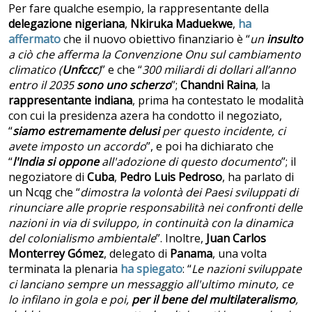
Per fare qualche esempio, la rappresentante della
delegazione nigeriana
,
Nkiruka Maduekwe
,
ha
affermato
che il nuovo obiettivo finanziario è “
un
insulto
a ciò che afferma la Convenzione Onu sul cambiamento
climatico (
Unfccc
)
” e che “
300 miliardi di dollari all’anno
entro il 2035
sono uno scherzo
”;
Chandni Raina
, la
rappresentante indiana
, prima ha contestato le modalità
con cui la presidenza azera ha condotto il negoziato,
“
siamo estremamente delusi
per questo incidente, ci
avete imposto un accordo
”, e poi ha dichiarato che
“
l'India si oppone
all'adozione di questo documento
”; il
negoziatore di
Cuba
,
Pedro Luis Pedroso
, ha parlato di
un Ncqg che “
dimostra la volontà dei Paesi sviluppati di
rinunciare alle proprie responsabilità nei confronti delle
nazioni in via di sviluppo, in continuità con la dinamica
del colonialismo ambientale
”. Inoltre,
Juan Carlos
Monterrey Gómez
, delegato di
Panama
, una volta
terminata la plenaria
ha spiegato
: “
Le nazioni sviluppate
ci lanciano sempre un messaggio all'ultimo minuto, ce
lo infilano in gola e poi,
per il bene del multilateralismo
,