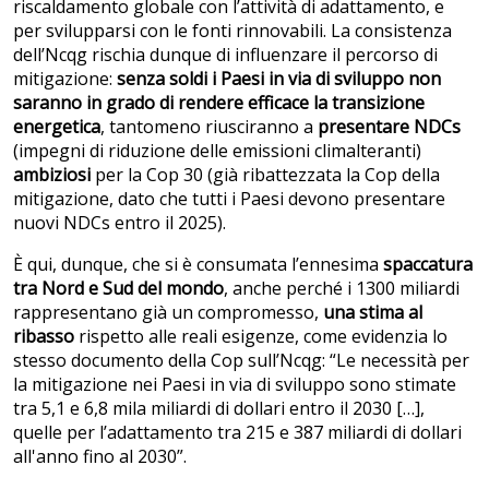
riscaldamento globale con l’attività di adattamento, e
per svilupparsi con le fonti rinnovabili. La consistenza
dell’Ncqg rischia dunque di influenzare il percorso di
mitigazione:
senza soldi i Paesi in via di sviluppo non
saranno in grado di
rendere efficace la transizione
energetica
, tantomeno riusciranno a
presentare NDCs
(impegni di riduzione delle emissioni climalteranti)
ambiziosi
per la Cop 30 (già ribattezzata la Cop della
mitigazione, dato che tutti i Paesi devono presentare
nuovi NDCs entro il 2025).
È qui, dunque, che si è consumata l’ennesima
spaccatura
tra Nord e Sud del mondo
, anche perché i 1300 miliardi
rappresentano già un compromesso,
una stima al
ribasso
rispetto alle reali esigenze, come evidenzia lo
stesso documento della Cop sull’Ncqg: “Le necessità per
la mitigazione nei Paesi in via di sviluppo sono stimate
tra 5,1 e 6,8 mila miliardi di dollari entro il 2030 […],
quelle per l’adattamento tra 215 e 387 miliardi di dollari
all'anno fino al 2030”.