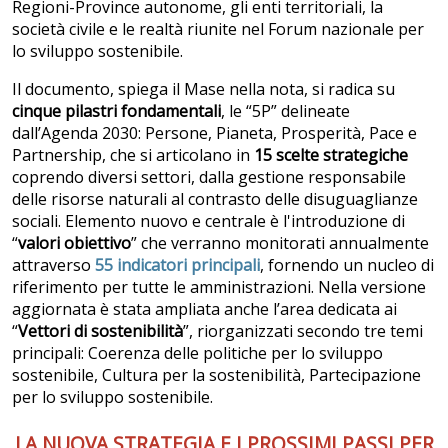
Regioni-Province autonome, gli enti territoriali, la
società civile e le realtà riunite nel Forum nazionale per
lo sviluppo sostenibile.
Il documento, spiega il Mase nella nota, si radica su
cinque pilastri fondamentali
, le “5P” delineate
dall’Agenda 2030: Persone, Pianeta, Prosperità, Pace e
Partnership, che si articolano in
15 scelte
strategiche
coprendo diversi settori, dalla gestione responsabile
delle risorse naturali al contrasto delle disuguaglianze
sociali. Elemento nuovo e centrale è l'introduzione di
“
valori obiettivo
” che verranno monitorati annualmente
attraverso
55 indicatori principali
, fornendo un nucleo di
riferimento per tutte le amministrazioni. Nella versione
aggiornata è stata ampliata anche l’area dedicata ai
“
Vettori di sostenibilità
”, riorganizzati secondo tre temi
principali: Coerenza delle politiche per lo sviluppo
sostenibile, Cultura per la sostenibilità, Partecipazione
per lo sviluppo sostenibile.
LA NUOVA STRATEGIA E I PROSSIMI PASSI PER