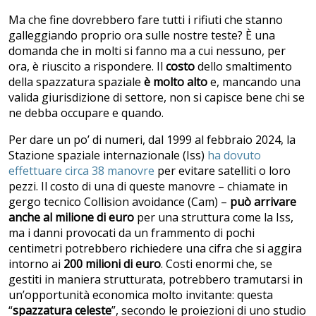
Ma che fine dovrebbero fare tutti i rifiuti che stanno
galleggiando proprio ora sulle nostre teste? È una
domanda che in molti si fanno ma a cui nessuno, per
ora, è riuscito a rispondere. Il
costo
dello smaltimento
della spazzatura spaziale
è molto alto
e, mancando una
valida giurisdizione di settore, non si capisce bene chi se
ne debba occupare e quando.
Per dare un po’ di numeri, dal 1999 al febbraio 2024, la
Stazione spaziale internazionale (Iss)
ha dovuto
effettuare circa 38 manovre
per evitare satelliti o loro
pezzi. Il costo di una di queste manovre – chiamate in
gergo tecnico Collision avoidance (Cam) –
può arrivare
anche al milione di euro
per una struttura come la Iss,
ma i danni provocati da un frammento di pochi
centimetri potrebbero richiedere una cifra che si aggira
intorno ai
200 milioni di euro
. Costi enormi che, se
gestiti in maniera strutturata, potrebbero tramutarsi in
un’opportunità economica molto invitante: questa
“
spazzatura celeste
”, secondo le proiezioni di uno studio