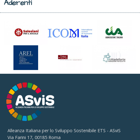
Aderenti
Alleanza Italiana per lo Sviluppo Sostenibile ETS - ASviS
Via Farini 17, 00185 Roma