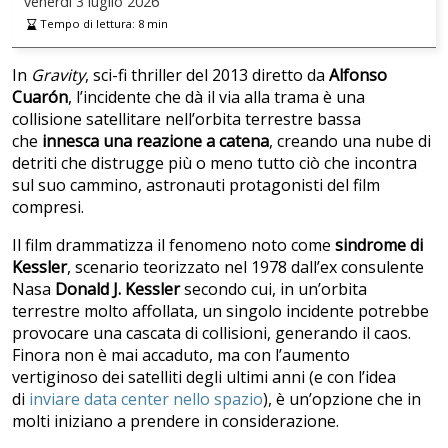
venerdì
3 luglio 2026
Tempo di lettura:
8
min
In
Gravity
, sci-fi thriller del 2013 diretto da
Alfonso
Cuarón
, l’incidente che dà il via alla trama è una
collisione satellitare nell’orbita terrestre bassa
che
innesca una reazione a catena
, creando una nube di
detriti che distrugge più o meno tutto ciò che incontra
sul suo cammino, astronauti protagonisti del film
compresi.
Il film drammatizza il fenomeno noto come
sindrome di
Kessler
, scenario teorizzato nel 1978 dall’ex consulente
Nasa
Donald J. Kessler
secondo cui, in un’orbita
terrestre molto affollata, un singolo incidente potrebbe
provocare una cascata di collisioni, generando il caos.
Finora non è mai accaduto, ma con l’aumento
vertiginoso dei satelliti degli ultimi anni (e con l’idea
di
inviare data center nello spazio
), è un’opzione che in
molti iniziano a prendere in considerazione.