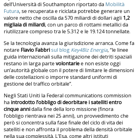
dell’Università di Southampton riportato da
Mobilità
Futura
, se recuperata e riciclata potrebbe generare un
valore netto che oscilla da 570 miliardi di dollari agli
1,2
migliaia di miliardi
, con un parco di rottami metallici da
riutilizzare compreso tra le 5.312 e le 19.124 tonnellate.
Se la tecnologia avanza la giurisdizione arranca. Come fa
notare
Flavio Fabbri
sul blog
Key4Biz Energia
, “le linee
guida internazionali sulla mitigazione dei detriti spaziali
restano in larga parte
volontarie
e non esiste oggi
un’autorità globale con il potere di limitare le dimensioni
delle costellazioni o imporre standard uniformi di
gestione del traffico orbitale”.
Negli Stati Uniti la Federal communications commission
ha
introdotto l’obbligo di deorbitare i satelliti entro
cinque anni
dalla fine della loro missione (finora
l’obbligo rientrava nei 25 anni), un provvedimento che
però si concentra sulla fase finale del ciclo di vita dei
satelliti e non affronta il problema della densità orbitale
nella sua complessità. L’Esa, come altri istituti