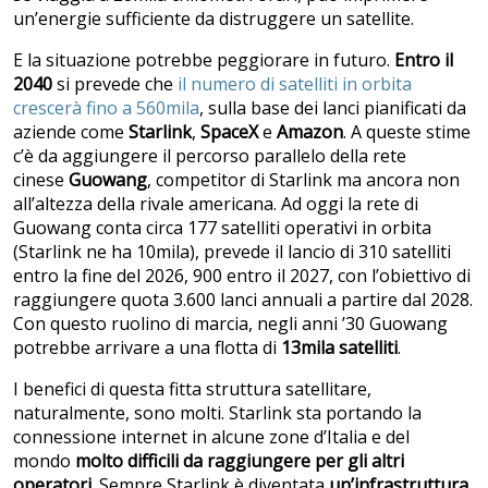
un’energie sufficiente da distruggere un satellite.
E la situazione potrebbe peggiorare in futuro.
Entro il
2040
si prevede che
il numero di satelliti in orbita
crescerà fino a 560mila
, sulla base dei lanci pianificati da
aziende come
Starlink
,
SpaceX
e
Amazon
. A queste stime
c’è da aggiungere il percorso parallelo della rete
cinese
Guowang
, competitor di Starlink ma ancora non
all’altezza della rivale americana. Ad oggi la rete di
Guowang conta circa 177 satelliti operativi in orbita
(Starlink ne ha 10mila), prevede il lancio di 310 satelliti
entro la fine del 2026, 900 entro il 2027, con l’obiettivo di
raggiungere quota 3.600 lanci annuali a partire dal 2028.
Con questo ruolino di marcia, negli anni ’30 Guowang
potrebbe arrivare a una flotta di
13mila satelliti
.
I benefici di questa fitta struttura satellitare,
naturalmente, sono molti. Starlink sta portando la
connessione internet in alcune zone d’Italia e del
mondo
molto difficili da raggiungere per gli altri
operatori
. Sempre Starlink è diventata
un’infrastruttura