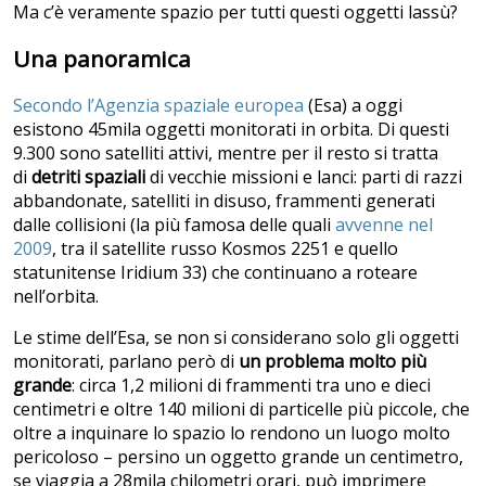
Ma c’è veramente spazio per tutti questi oggetti lassù?
Una panoramica
Secondo l’Agenzia spaziale europea
(Esa) a oggi
esistono 45mila oggetti monitorati in orbita. Di questi
9.300 sono satelliti attivi, mentre per il resto si tratta
di
detriti spaziali
di vecchie missioni e lanci: parti di razzi
abbandonate, satelliti in disuso, frammenti generati
dalle collisioni (la più famosa delle quali
avvenne nel
2009
, tra il satellite russo Kosmos 2251 e quello
statunitense Iridium 33) che continuano a roteare
nell’orbita.
Le stime dell’Esa, se non si considerano solo gli oggetti
monitorati, parlano però di
un problema molto più
grande
: circa 1,2 milioni di frammenti tra uno e dieci
centimetri e oltre 140 milioni di particelle più piccole, che
oltre a inquinare lo spazio lo rendono un luogo molto
pericoloso – persino un oggetto grande un centimetro,
se viaggia a 28mila chilometri orari, può imprimere