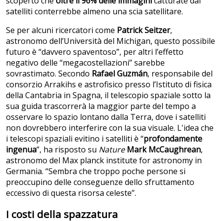
scoperto che
oltre il 96% delle immagini
catturate dai
satelliti conterrebbe almeno una scia satellitare.
Se per alcuni ricercatori come
Patrick Seitzer
,
astronomo dell’Università del Michigan, questo possibile
futuro è “davvero spaventoso”, per altri l’effetto
negativo delle “megacostellazioni” sarebbe
sovrastimato. Secondo
Rafael Guzmán
, responsabile del
consorzio Arrakihs e astrofisico presso l’Istituto di fisica
della Cantabria in Spagna, il telescopio spaziale sotto la
sua guida trascorrerà la maggior parte del tempo a
osservare lo spazio lontano dalla Terra, dove i satelliti
non dovrebbero interferire con la sua visuale. L'idea che
i telescopi spaziali evitino i satelliti è “
profondamente
ingenua
”, ha risposto su
Nature
Mark McCaughrean
,
astronomo del Max planck institute for astronomy in
Germania. “Sembra che troppo poche persone si
preoccupino delle conseguenze dello sfruttamento
eccessivo di questa risorsa celeste”.
I costi della spazzatura