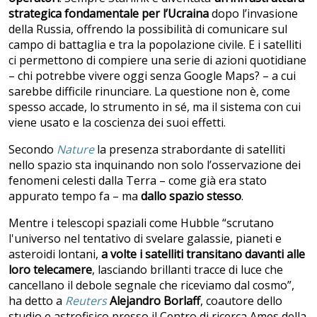
strategica fondamentale per l’Ucraina
dopo l’invasione
della Russia, offrendo la possibilità di comunicare sul
campo di battaglia e tra la popolazione civile. E i satelliti
ci permettono di compiere una serie di azioni quotidiane
– chi potrebbe vivere oggi senza Google Maps? – a cui
sarebbe difficile rinunciare. La questione non è, come
spesso accade, lo strumento in sé, ma il sistema con cui
viene usato e la coscienza dei suoi effetti.
Secondo
Nature
la presenza strabordante di satelliti
nello spazio sta inquinando non solo l’osservazione dei
fenomeni celesti dalla Terra – come già era stato
appurato tempo fa – ma
dallo spazio stesso
.
Mentre i telescopi spaziali come Hubble “scrutano
l'universo nel tentativo di svelare galassie, pianeti e
asteroidi lontani,
a volte i satelliti transitano davanti alle
loro telecamere
, lasciando brillanti tracce di luce che
cancellano il debole segnale che riceviamo dal cosmo”,
ha detto a
Reuters
Alejandro Borlaff
, coautore dello
studio e astrofisico presso il Centro di ricerca Ames della