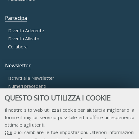
Partecipa
Diventa Aderente
Diventa Alleato
Collabora
Newsletter
Iscriviti alla Newsletter
Numeri precedenti
QUESTO SITO UTILIZZA I COOKIE
Area Riservata
Il nostro sito web utilizza i cookie per aiutarci a migliorarlo, a
fornire il miglior servizio possibile ed a offrire un'esperienza
Accesso Aderenti
ottimale agli utenti.
Accesso Consulta
Qui
puoi cambiare le tue impostazioni. Ulteriori informazioni
Accesso Team