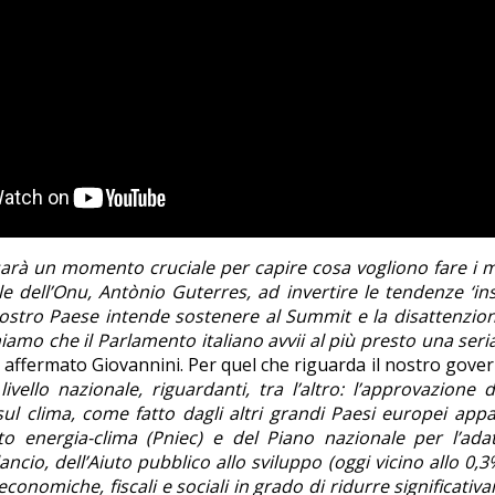
sarà un momento cruciale per capire cosa vogliono fare i m
dell’Onu, Antònio Guterres, ad invertire le tendenze ‘inso
stro Paese intende sostenere al Summit e la disattenzion
o che il Parlamento italiano avvii al più presto una seria d
a affermato Giovannini. Per quel che riguarda il nostro gov
livello nazionale, riguardanti, tra l’altro: l’approvazione
 sul clima, come fatto dagli altri grandi Paesi europei appa
o energia-clima (Pniec) e del Piano nazionale per l’ada
ncio, dell’Aiuto pubblico allo sviluppo (oggi vicino allo 0,
economiche, fiscali e sociali in grado di ridurre significat