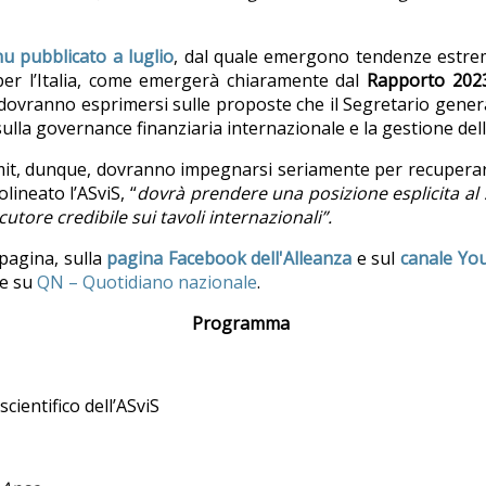
u pubblicato a luglio
, dal quale emergono tendenze estrem
per l’Italia, come emergerà chiaramente dal
Rapporto 2023
si dovranno esprimersi sulle proposte che il Segretario gener
sulla governance finanziaria internazionale e la gestione delle
mmit, dunque, dovranno impegnarsi seriamente per recuperare 
olineato l’ASviS, “
dovrà prendere una posizione esplicita al 
utore credibile sui tavoli internazionali”.
pagina, sulla
pagina Facebook dell'Alleanza
e sul
canale Yo
e su
QN – Quotidiano nazionale
.
Programma
cientifico dell’ASviS