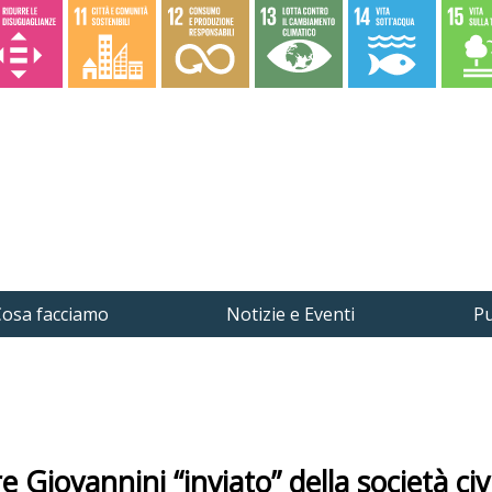
osa facciamo
Notizie e Eventi
Pu
Giovannini “inviato” della società ci