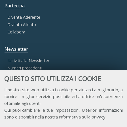
Partecipa
Diventa Aderente
Diventa Alleato
Collabora
Newsletter
Iscriviti alla Newsletter
Numeri precedenti
QUESTO SITO UTILIZZA I COOKIE
Area Riservata
Il nostro sito web utilizza i cookie per aiutarci a migliorarlo, a
fornire il miglior servizio possibile ed a offrire un'esperienza
Accesso Aderenti
ottimale agli utenti.
Accesso Consulta
Qui
puoi cambiare le tue impostazioni. Ulteriori informazioni
Accesso Team
sono disponibili nella nostra
informativa sulla privacy