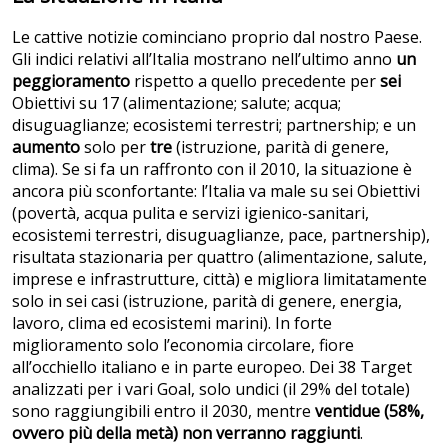
Le cattive notizie cominciano proprio dal nostro Paese.
Gli indici relativi all’Italia mostrano nell’ultimo anno
un
peggioramento
rispetto a quello precedente per
sei
Obiettivi su 17 (alimentazione; salute; acqua;
disuguaglianze; ecosistemi terrestri; partnership; e un
aumento
solo per
tre
(istruzione, parità di genere,
clima). Se si fa un raffronto con il 2010, la situazione è
ancora più sconfortante: l’Italia va male su sei Obiettivi
(povertà, acqua pulita e servizi igienico-sanitari,
ecosistemi terrestri, disuguaglianze, pace, partnership),
risultata stazionaria per quattro (alimentazione, salute,
imprese e infrastrutture, città) e migliora limitatamente
solo in sei casi (istruzione, parità di genere, energia,
lavoro, clima ed ecosistemi marini). In forte
miglioramento solo l’economia circolare, fiore
all’occhiello italiano e in parte europeo. Dei 38 Target
analizzati per i vari Goal, solo undici (il 29% del totale)
sono raggiungibili entro il 2030, mentre
ventidue (58%,
ovvero più della metà) non verranno raggiunti
.