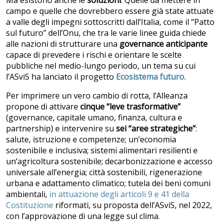
Ma esistono anche le
soluzioni
. Quelle da mettere in
campo e quelle che dovrebbero essere già state attuate
a valle degli impegni sottoscritti dall’Italia, come il “Patto
sul futuro” dell’Onu, che tra le varie linee guida chiede
alle nazioni di strutturare una
governance anticipante
capace di prevedere i rischi e orientare le scelte
pubbliche nel medio-lungo periodo, un tema su cui
l’ASviS ha lanciato il progetto
Ecosistema futuro
.
Per imprimere un vero cambio di rotta, l’Alleanza
propone di attivare
cinque “leve trasformative”
(governance, capitale umano, finanza, cultura e
partnership) e intervenire su
sei “aree strategiche”
:
salute, istruzione e competenze; un’economia
sostenibile e inclusiva; sistemi alimentari resilienti e
un’agricoltura sostenibile; decarbonizzazione e accesso
universale all’energia; città sostenibili, rigenerazione
urbana e adattamento climatico; tutela dei beni comuni
ambientali,
in attuazione degli articoli 9 e 41 della
Costituzione
riformati, su proposta dell’ASviS, nel 2022,
con l’approvazione di una legge sul clima.