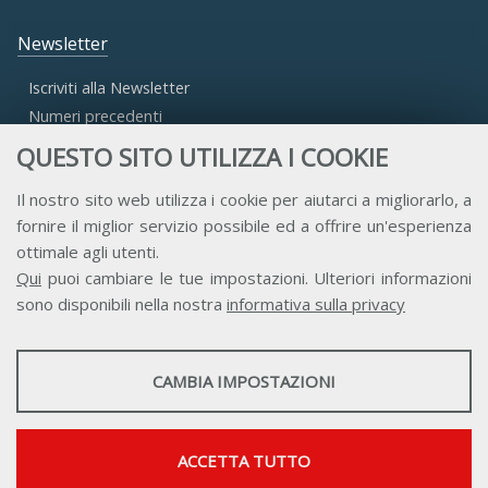
Newsletter
Iscriviti alla Newsletter
Numeri precedenti
QUESTO SITO UTILIZZA I COOKIE
Area Riservata
Il nostro sito web utilizza i cookie per aiutarci a migliorarlo, a
fornire il miglior servizio possibile ed a offrire un'esperienza
Accesso Aderenti
ottimale agli utenti.
Accesso Consulta
Qui
puoi cambiare le tue impostazioni. Ulteriori informazioni
Accesso Team
sono disponibili nella nostra
informativa sulla privacy
STATISTICHE
CAMBIA IMPOSTAZIONI
Strumenti statistici che raccolgono dati anonimi sull'utilizzo e la
funzionalità del sito web.
Contatti
Privacy
Trasparenza
Credits
Mostra maggiori informazioni
ACCETTA TUTTO