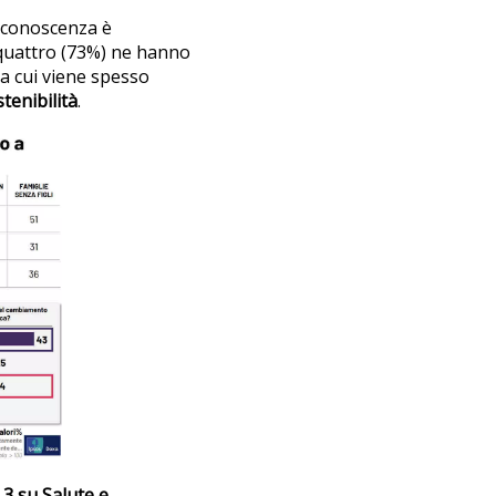
 conoscenza è
u quattro (73%) ne hanno
i a cui viene spesso
tenibilità
.
 3 su Salute e