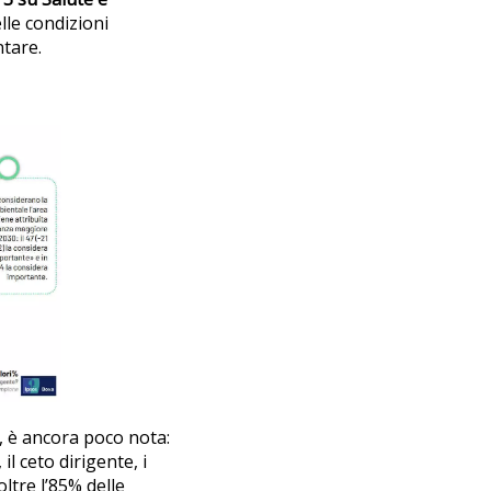
lle condizioni
ntare.
, è ancora poco nota:
l ceto dirigente, i
oltre l’85% delle