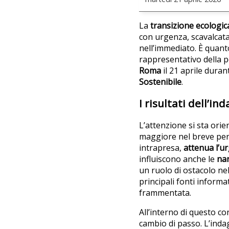
La
transizione ecologic
con urgenza, scavalcata 
nell’immediato. È quant
rappresentativo della p
Roma
il 21 aprile duran
Sostenibile
.
I risultati dell’in
L’attenzione si sta orie
maggiore nel breve peri
intrapresa,
attenua l’u
influiscono anche le
nar
un ruolo di ostacolo nel
principali fonti inform
frammentata.
All’interno di questo c
cambio di passo. L’inda