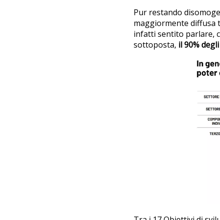
Pur restando disomoge
maggiormente diffusa tr
infatti sentito parlare,
sottoposta,
il 90% degl
Tra i 17 Obiettivi di svi