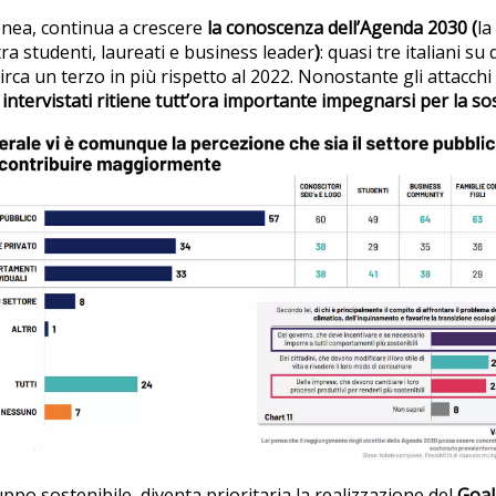
nea, continua a crescere
la conoscenza dell’Agenda 2030
(
la
a studenti, laureati e business leader
)
: quasi tre italiani s
 circa un terzo in più rispetto al 2022. Nonostante gli attacch
i intervistati ritiene tutt’ora importante impegnarsi per la sos
luppo sostenibile, diventa prioritaria la realizzazione del
Goal