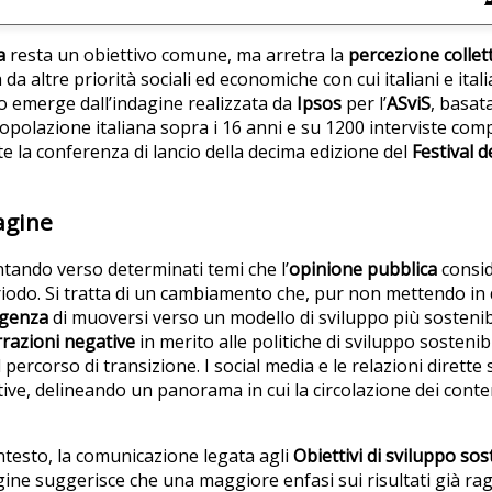
a
resta un obiettivo comune, ma arretra la
percezione collet
da altre priorità sociali ed economiche con cui italiani e ital
o emerge dall’indagine realizzata da
Ipsos
per l’
ASviS
, basat
opolazione italiana sopra i 16 anni e su 1200 interviste com
te la conferenza di lancio della decima edizione del
Festival d
dagine
ntando verso determinati temi che l’
opinione pubblica
consid
odo. Si tratta di un cambiamento che, pur non mettendo in 
rgenza
di muoversi
verso un modello di sviluppo più sosteni
razioni negative
in merito alle politiche di sviluppo sosteni
 percorso di transizione. I social media e le relazioni dirett
ative, delineando un panorama in cui la circolazione dei cont
ontesto, la comunicazione legata agli
Obiettivi di sviluppo sos
gine suggerisce che una maggiore enfasi sui risultati già rag