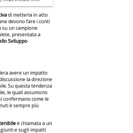
tiva
di metterla in atto
iane devono fare i conti
a su un campione
plete, presentata a
ello Sviluppo
era avere un impatto
discussione la direzione
bile. Su questa tendenza
bile, le quali assumono
e si confermano come le
enuti è sempre più
tenibile
è chiamata a un
giunti e sugli impatti