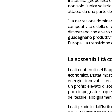
instabilità geopolitica 
non solo l’unica soluz
attacco da una parte del
“La narrazione dominante
competitività e della d
dimostrano che è vero 
guadagnano produttivit
Europa. La transizione e
La sostenibilità 
I dati contenuti nel Rap
economico
. L’Istat mos
energie rinnovabili ten
un profilo elevato di sos
poco impegnate su quest
del tessile, abbigliamen
I dati prodotti dall’
Istit