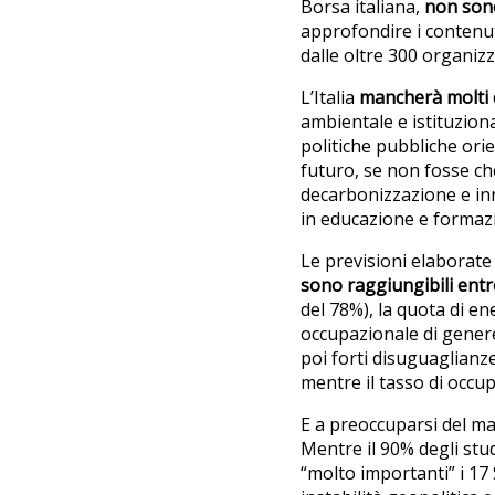
Borsa italiana,
non son
approfondire i contenut
dalle oltre 300 organizz
L’Italia
mancherà molti d
ambientale e istituzion
politiche pubbliche ori
futuro, se non fosse ch
decarbonizzazione e inn
in educazione e formazi
Le previsioni elaborate
sono raggiungibili entr
del 78%), la quota di en
occupazionale di genere 
poi forti disuguaglianze
mentre il tasso di occu
E a preoccuparsi del m
Mentre il 90% degli stu
“molto importanti” i 17 