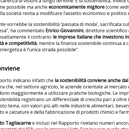
e carenza di visioni a lungo termine. E la sostenibilità, invece
ione possibile ma anche
economicamente migliore
(come vedr
la società restia a modificare l’assetto economico e politico
 vorrebbe la sostenibilità ‘passata di moda’, sacrificata sull
ifesa”, ha commentato
Enrico Giovannini
, direttore scientifico 
esattamente il contrario:
le imprese italiane che investono in
à e competitività
, mentre la finanza sostenibile continua a 
nergetica è l’unica strada possibile”.
conviene
porto indicano infatti che
la sostenibilità conviene
anche dal 
tra che, nel settore agricolo, le aziende orientate al mercato
dono maggiormente a utilizzare pratiche biologiche. Le imp
tenibilità registrano un differenziale di crescita pari a oltre 
o tema, con valori più alti nelle industrie alimentari, bevan
to e calzature e della fabbricazione di prodotti chimici e farm
uto Tagliacarne
e inclusi nel Rapporto rivelano numeri ancora 