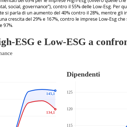
aumentati del 65% per le imprese High-Esg (ovvero quelle che u
tal, social, governance”), contro il 55% delle Low-Esg. Per q
e si parla di un aumento del 40% contro il 28%, mentre gli i
una crescita del 29% e 167%, contro le imprese Low-Esg che
 e 97%.