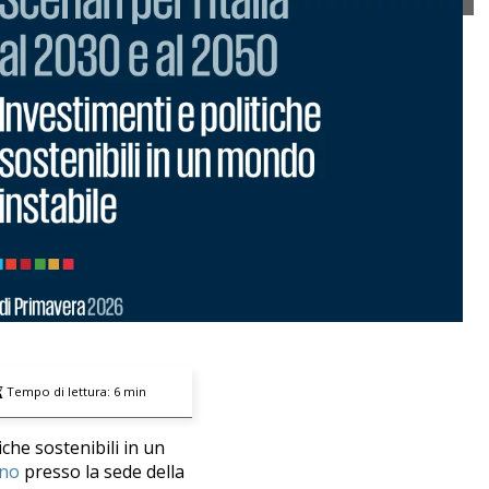
Tempo di lettura:
6
min
tiche sostenibili in un
ano
presso la sede della