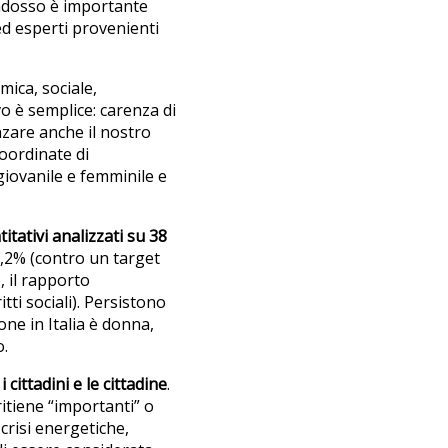
adosso è importante
ed esperti provenienti
ica, sociale,
o è semplice: carenza di
nzare anche il nostro
oordinate di
iovanile e femminile e
titativi analizzati su 38
1,2% (contro un target
, il rapporto
tti sociali). Persistono
one in Italia è donna,
o.
i cittadini e le cittadine
.
itiene “importanti” o
crisi energetiche,