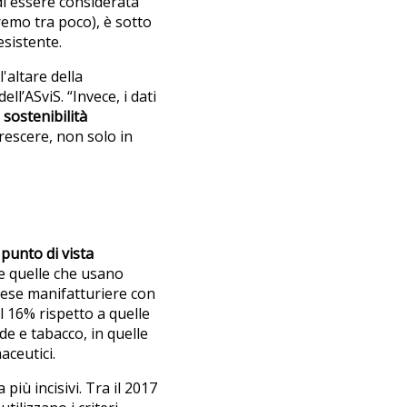
 di essere considerata
emo tra poco), è sotto
 esistente.
'altare della
dell’ASviS. “Invece, i dati
 sostenibilità
crescere, non solo in
punto di vista
 e quelle che usano
rese manifatturiere con
il 16% rispetto a quelle
de e tabacco, in quelle
aceutici.
più incisivi. Tra il 2017