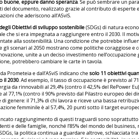
o buone
,
eppure danno speranza
. Se può sembrare un par
i del documento, realizzato grazie al contributo di esperte 
azioni che aderiscono all’ASviS.
egli Obiettivi di sviluppo sostenibile
(SDGs) di natura econom
ale che si era impegnata a raggiungere entro il 2030. Il motiv
entate alla sostenibilità. Una condizione che potrebbe influe
e gli scenari al 2050 mostrano come politiche coraggiose e c
ovazione, unite a un deciso investimento nell’occupazione g
one, potrebbero cambiare le carte in tavola.
 da Prometeia e dall’ASviS indicano che
solo 11 obiettivi quan
o il 2030
. Ad esempio, il tasso di occupazione è previsto al 7
ergia da rinnovabili al 29,4% (contro il 42,5% del RePower Eu)
al 77,1% (contro il 90% previsto dal Pilastro europeo dei diri
 di genere: il 71,3% di chi lavora e riceve una bassa retribuzi
pazione femminile è al 57,4%, 20 punti sotto il target europe
ancato raggiungimento di questi traguardi sono
soprattutto
denti e delle famiglie, nonché l’85% del mondo del business, r
SDGs, la politica continua a guardare altrove, schiacciata tra 