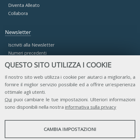
Diventa Alleato
Collabora
Newsletter
Iscriviti alla Newsletter
Numeri precedenti
QUESTO SITO UTILIZZA I COOKIE
Area Riservata
Il nostro sito web utilizza i cookie per aiutarci a migliorarlo, a
fornire il miglior servizio possibile ed a offrire un'esperienza
Accesso Aderenti
ottimale agli utenti.
Accesso Consulta
Qui
puoi cambiare le tue impostazioni. Ulteriori informazioni
Accesso Team
sono disponibili nella nostra
informativa sulla privacy
STATISTICHE
CAMBIA IMPOSTAZIONI
Strumenti statistici che raccolgono dati anonimi sull'utilizzo e la