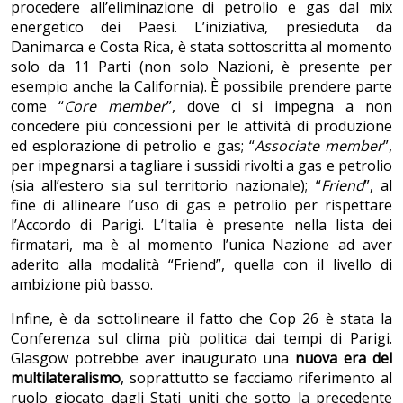
procedere all’eliminazione di petrolio e gas dal mix
energetico dei Paesi. L’iniziativa, presieduta da
Danimarca e Costa Rica, è stata sottoscritta al momento
solo da 11 Parti (non solo Nazioni, è presente per
esempio anche la California). È possibile prendere parte
come “
Core member
”, dove ci si impegna a non
concedere più concessioni per le attività di produzione
ed esplorazione di petrolio e gas; “
Associate member
”,
per impegnarsi a tagliare i sussidi rivolti a gas e petrolio
(sia all’estero sia sul territorio nazionale); “
Friend
”, al
fine di allineare l’uso di gas e petrolio per rispettare
l’Accordo di Parigi. L’Italia è presente nella lista dei
firmatari, ma è al momento l’unica Nazione ad aver
aderito alla modalità “Friend”, quella con il livello di
ambizione più basso.
Infine, è da sottolineare il fatto che Cop 26 è stata la
Conferenza sul clima più politica dai tempi di Parigi.
Glasgow potrebbe aver inaugurato una
nuova era del
multilateralismo
, soprattutto se facciamo riferimento al
ruolo giocato dagli Stati uniti che sotto la precedente