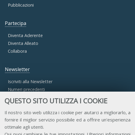
Pubblicazioni
Partecipa
Diventa Aderente
Diventa Alleato
Collabora
Newsletter
Iscriviti alla Newsletter
Numeri precedenti
QUESTO SITO UTILIZZA I COOKIE
Area Riservata
Il nostro sito web utilizza i cookie per aiutarci a migliorarlo, a
fornire il miglior servizio possibile ed a offrire un'esperienza
Accesso Aderenti
ottimale agli utenti.
Accesso Consulta
Qui
puoi cambiare le tue impostazioni. Ulteriori informazioni