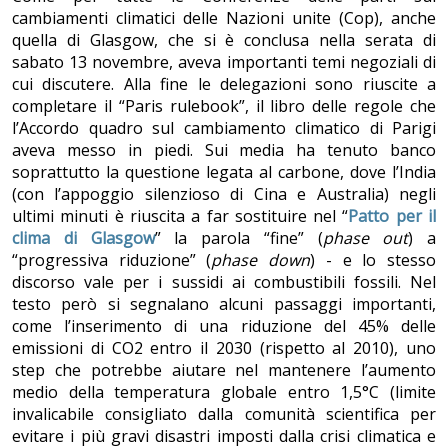
cambiamenti climatici delle Nazioni unite (Cop), anche
quella di Glasgow, che si è conclusa nella serata di
sabato 13 novembre, aveva importanti temi negoziali di
cui discutere. Alla fine le delegazioni sono riuscite a
completare il “Paris rulebook”, il libro delle regole che
l’Accordo quadro sul cambiamento climatico di Parigi
aveva messo in piedi. Sui media ha tenuto banco
soprattutto la questione legata al carbone, dove l’India
(con l’appoggio silenzioso di Cina e Australia) negli
ultimi minuti è riuscita a far sostituire nel “
Patto per il
clima di Glasgow
” la parola “fine” (
phase out
) a
“progressiva riduzione” (
phase down
) - e lo stesso
discorso vale per i sussidi ai combustibili fossili. Nel
testo però si segnalano alcuni passaggi importanti,
come l’inserimento di una riduzione del 45% delle
emissioni di CO2 entro il 2030 (rispetto al 2010), uno
step che potrebbe aiutare nel mantenere l’aumento
medio della temperatura globale entro 1,5°C (limite
invalicabile consigliato dalla comunità scientifica per
evitare i più gravi disastri imposti dalla crisi climatica e